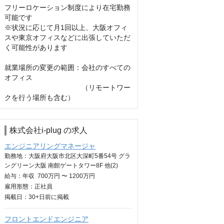
フリーロケーション制度により在宅勤務
可能です

※状況に応じて月1回以上、大阪オフィ
スや東京オフィスなどに出張していただ
く可能性があります

就業場所の変更の範囲：会社のすべての
オフィス

　　　　　　　　　　　（リモートワー
クを行う場所も含む）
株式会社i-plug の求人
エンジニアリングマネージャ
勤務地：大阪府大阪市北区大深町5番54号 グラ
ングリーン大阪 南館ゲートタワー8F 他(2)
給与：
年収
700万円 〜 1200万円
雇用形態：正社員
掲載日：
30+日
前に掲載
フロントエンドエンジニア