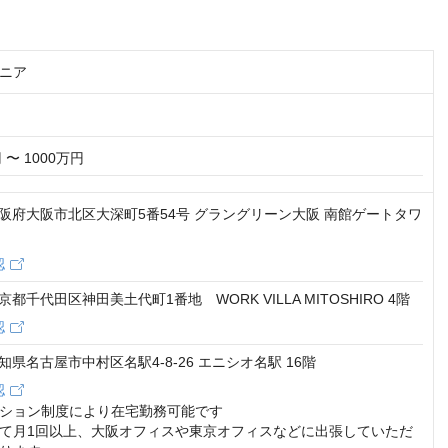
ニア
 〜 1000万円
1 大阪府大阪市北区大深町5番54号 グラングリーン大阪 南館ゲートタワ
認
 東京都千代田区神田美土代町1番地 WORK VILLA MITOSHIRO 4階
認
 愛知県名古屋市中村区名駅4-8-26 エニシオ名駅 16階
認
ション制度により在宅勤務可能です

て月1回以上、大阪オフィスや東京オフィスなどに出張していただ