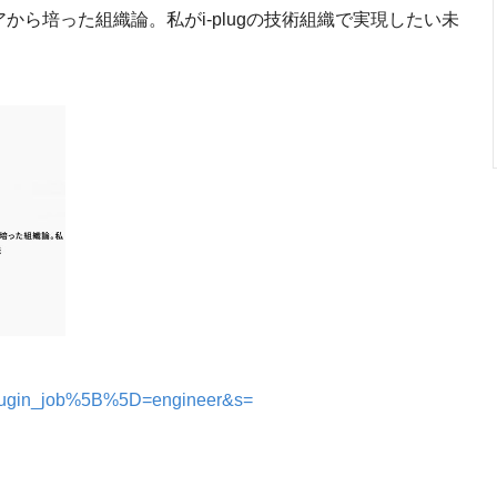
から培った組織論。私がi-plugの技術組織で実現したい未
h/?plugin_job%5B%5D=engineer&s=