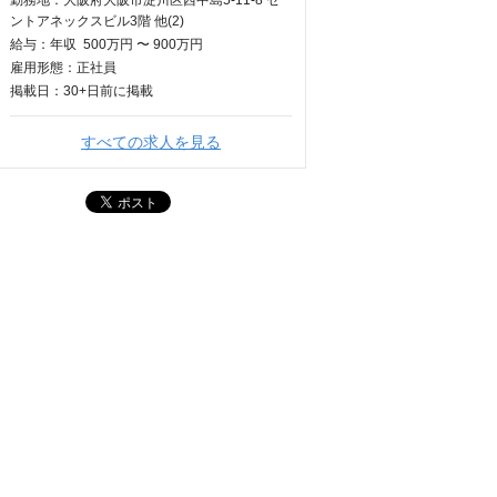
勤務地：大阪府大阪市淀川区西中島5-11-8 セ
ントアネックスビル3階 他(2)
給与：
年収
500万円 〜 900万円
雇用形態：正社員
掲載日：
30+日
前に掲載
すべての求人を見る