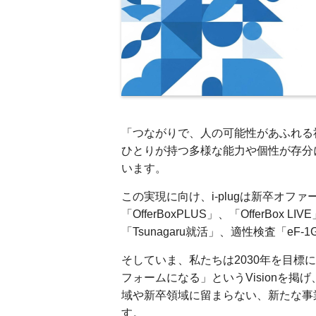
「つながりで、人の可能性があふれる社
ひとりが持つ多様な能力や個性が存分
います。
この実現に向け、i-plugは新卒オファ
「OfferBoxPLUS」、「OfferBox LIVE」
「Tsunagaru就活」、適性検査「e
そしていま、私たちは2030年を目
フォームになる」というVisionを
域や新卒領域に留まらない、新たな事
す。