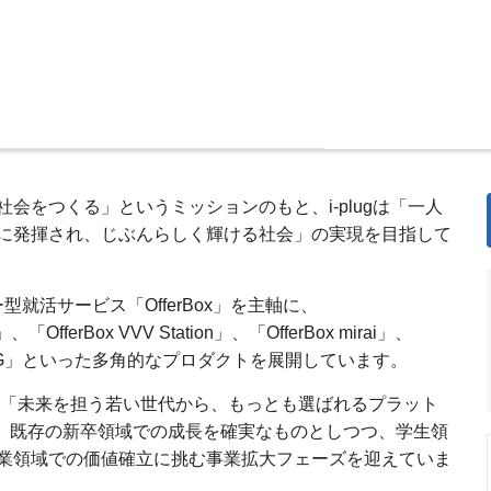
会をつくる」というミッションのもと、i-plugは「一人
に発揮され、じぶんらしく輝ける社会」の実現を目指して
ー型就活サービス「OfferBox」を主軸に、
、「OfferBox VVV Station」、「OfferBox mirai」、
F-1G」といった多角的なプロダクトを展開しています。
標に「未来を担う若い世代から、もっとも選ばれるプラット
掲げ、既存の新卒領域での成長を確実なものとしつつ、学生領
業領域での価値確立に挑む事業拡大フェーズを迎えていま