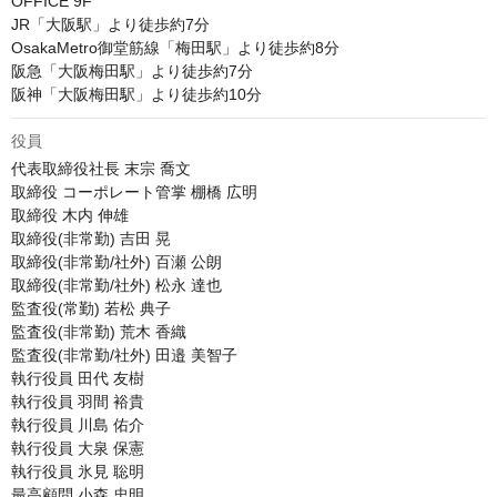
OFFICE 9F

JR「大阪駅」より徒歩約7分 

OsakaMetro御堂筋線「梅田駅」より徒歩約8分 

阪急「大阪梅田駅」より徒歩約7分 

阪神「大阪梅田駅」より徒歩約10分
役員
代表取締役社長 末宗 喬文

取締役 コーポレート管掌 棚橋 広明

取締役 木内 伸雄

取締役(非常勤) 吉田 晃

取締役(非常勤/社外) 百瀬 公朗

取締役(非常勤/社外) 松永 達也

監査役(常勤) 若松 典子

監査役(非常勤) 荒木 香織

監査役(非常勤/社外) 田邉 美智子

執行役員 田代 友樹

執行役員 羽間 裕貴

執行役員 川島 佑介

執行役員 大泉 保憲

執行役員 氷見 聡明
