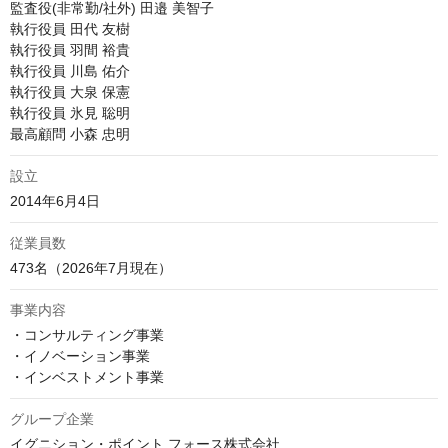
監査役(非常勤/社外) 田邉 美智子

執行役員 田代 友樹

執行役員 羽間 裕貴

執行役員 川島 佑介

執行役員 大泉 保憲

執行役員 氷見 聡明

設立
2014年6月4日
従業員数
473名（2026年7月現在）
事業内容
・コンサルティング事業

・イノベーション事業

・インベストメント事業
グループ企業
イグニション・ポイント フォース株式会社
