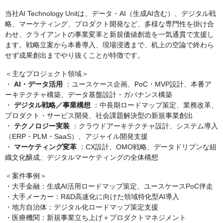
当社AI Technology Unitは、データ・AI（生成AI含む）、デジタル戦
略、マーケティング、プロダクト開発など、多様な専門性を掛け合
わせ、クライアントの事業変革と新規価値創造を一気通貫で支援し
ます。戦略立案から本番導入、現場浸透まで、机上の空論で終わら
せず成果創出までやり抜くことが特徴です。
＜主なプロジェクト領域＞
・
AI・データ活用
：ユースケース企画、PoC・MVP設計、本番ア
ーキテクチャ構築、データ基盤設計・ガバナンス構築
・
デジタル戦略／事業構想
：中長期ロードマップ策定、業務改革、
プロダクト・サービス開発、社会課題解決型の新規事業創出
・
テクノロジー実装
：クラウドアーキテクチャ設計、システム導入
（ERP・PLM・SaaS）、アジャイル開発支援
・
マーケティング変革
：CX設計、OMO戦略、データドリブンな組
織文化醸成、デジタルマーケティングの全体構想
＜案件事例＞
・大手金融：生成AI活用ロードマップ策定、ユースケースPoC伴走
・大手メーカー：R&D高速化に向けた領域特化型AI導入
・地方自治体：デジタル化ロードマップ策定支援
・医療機関：新規事業立ち上げ＋プロダクトマネジメント