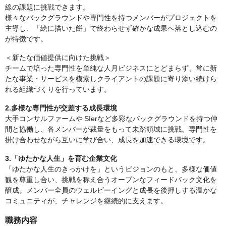
線の課題に挑戦できます。
様々なバックグラウンドや専門性を持つメンバーがプロジェクトを
主導し、「絵に描いた餅」で終わらせず確かな成果へ落とし込むの
が特徴です。
＜新たな価値提供に向けた挑戦＞
チームで培った専門性を単純な人月ビジネスにとどまらず、常に新
たな事業・サービスを模索しクライアントの課題に寄り添い続けら
れる組織づくりを行っています。
2.多様な専門性が交差する成長環境
大手コンサルファームや SIerなど多彩なバックグラウンドを持つ仲
間と協働し、各メンバーが裁量をもって未踏領域に挑戦。専門性を
掛け合わせながら互いに学び合い、成長を加速できる環境です。
3.「ゆたかな人生」を育む企業文化
「ゆたかな人生のきっかけを」というビジョンのもと、多様な価値
観を尊重し合い、挑戦を称え合うオープンなフィードバック文化を
醸成。メンバー全員のウェルビーイングと成長を後押しする温かな
コミュニティが、チャレンジを継続的に支えます。
職務内容