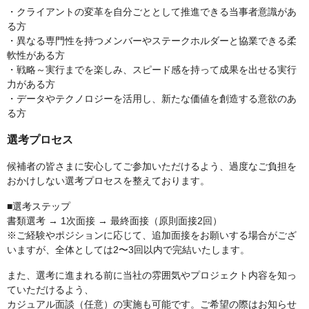
・クライアントの変革を自分ごととして推進できる当事者意識があ
る方
・異なる専門性を持つメンバーやステークホルダーと協業できる柔
軟性がある方
・戦略～実行までを楽しみ、スピード感を持って成果を出せる実行
力がある方
・データやテクノロジーを活用し、新たな価値を創造する意欲のあ
る方
選考プロセス
候補者の皆さまに安心してご参加いただけるよう、過度なご負担を
おかけしない選考プロセスを整えております。
■選考ステップ
書類選考 → 1次面接 → 最終面接（原則面接2回）
※ご経験やポジションに応じて、追加面接をお願いする場合がござ
いますが、全体としては2〜3回以内で完結いたします。
また、選考に進まれる前に当社の雰囲気やプロジェクト内容を知っ
ていただけるよう、
カジュアル面談（任意）の実施も可能です。ご希望の際はお知らせ