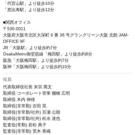
「代官山駅」より徒歩10分

「恵比寿駅」より徒歩12分

■関西オフィス

〒530-0011

大阪府大阪市北区大深町 6 番 38 号グラングリーン大阪 北館 JAM-
OFFICE 9F

JR「大阪駅」より徒歩約7分 

OsakaMetro御堂筋線「梅田駅」より徒歩約8分 

阪急「大阪梅田駅」より徒歩約7分 

阪神「大阪梅田駅」より徒歩約10分
役員
代表取締役社長 末宗 喬文

取締役 コーポレート管掌 棚橋 広明

取締役 木内 伸雄

取締役(非常勤) 吉田 晃

取締役(非常勤/社外) 百瀬 公朗

取締役(非常勤/社外) 松永 達也

監査役(常勤) 若松 典子

監査役(非常勤) 荒木 香織
