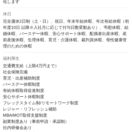
化します
休日
完全週休2日制（土・日）、祝日、年末年始休暇、年次有給休暇（初
年度10日 以降※入社月に応じて付与日数変動あり）、弔慰休暇、結
婚休暇、バースデー休暇、安心サポート休暇、配偶者出産休暇、産
前産後休暇、生理休暇、育児・介護休暇、裁判員休暇、母性健康管
理のための休暇
福利厚生
交通費支給（上限4万円まで）

社会保険完備

育児・出産補助制度

バースデー休暇制度

有給休暇取得促進制度

安心サポート休暇制度

フレックスタイム制/リモートワーク制度

レジャー・リフレッシュ補助

MBA/MOT取得支援制度

副業制度あり（事前申請・承認制）

社内研修会あり
