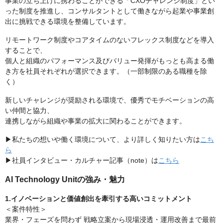
事業の立ち上げに携わることができる「CXOチャレンジ制度」とい
った制度を推進し、コンサルタントとして働きながら起業や事業創
出に挑戦できる環境を整備しています。
リモートワーク制度やコアタイムのないフレックス制度などを導入
することで、
個人と組織のパフォーマンス及びバリュー発揮がもっとも高まる働
き方を社員それぞれが選択できます。（一部制限のある職種を除
く）
新しいチャレンジが奨励される環境で、優秀でモチベーションの高
い仲間と協力、
連携しながら組織や事業の拡大に関わることができます。
▶私たちの想いや働く環境について、より詳しく知りたい方は
こち
ら
▶社員インタビュー・カルチャー記事（note）は
こちら
AI Technology Unitの強み・魅力
1.イノベーションと価値創出を牽引する高いコミットメント
＜案件特性＞
業界・フェーズを問わず 戦略立案から現場浸透・運用改善まで最前