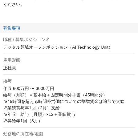
ください。
募集要項
職種 / 募集ポジション名
デジタル領域オープンポジション（AI Technology Unit）
雇用形態
正社員
給与
年収
600万円 〜 3000万円
給与（月額）＝基本給＋固定時間外手当（45時間分） 

※45時間を超える時間外労働についての割増賃金は追加で支給

※業績賞与年1回（2月）支給

※年収＝給与（月額）×12＋業績賞与

※昇給年1回（3月）
勤務地の所在地/地図