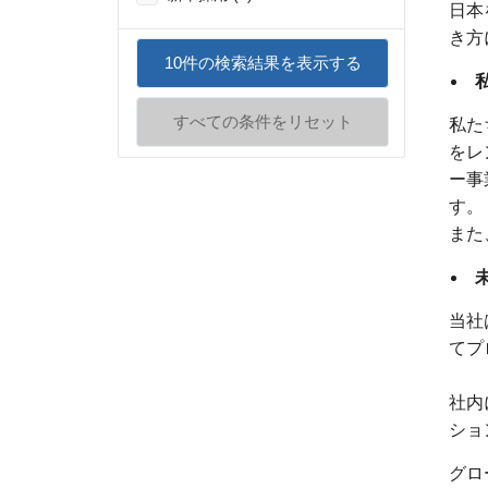
日本
き方
10
件の検索結果を表示する
すべての条件をリセット
私た
をレ
ー事
す。
また
当社
てプ
社内
ショ
グロ