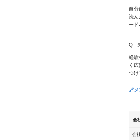
自分
読ん
ード
Q：
経験
く広
つけ
🔗
会
会