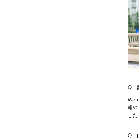
Q：
We
報や
した
Q：