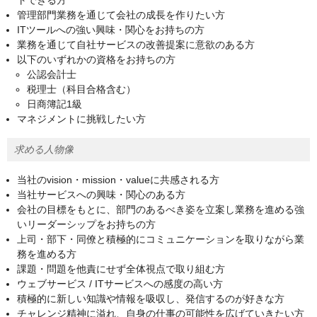
トできる方
管理部門業務を通じて会社の成長を作りたい方
ITツールへの強い興味・関心をお持ちの方
業務を通じて自社サービスの改善提案に意欲のある方
以下のいずれかの資格をお持ちの方
公認会計士
税理士（科目合格含む）
日商簿記1級
マネジメントに挑戦したい方
求める人物像
当社のvision・mission・valueに共感される方
当社サービスへの興味・関心のある方
会社の目標をもとに、部門のあるべき姿を立案し業務を進める強
いリーダーシップをお持ちの方
上司・部下・同僚と積極的にコミュニケーションを取りながら業
務を進める方
課題・問題を他責にせず全体視点で取り組む方
ウェブサービス / ITサービスへの感度の高い方
積極的に新しい知識や情報を吸収し、発信するのが好きな方
チャレンジ精神に溢れ、自身の仕事の可能性を広げていきたい方