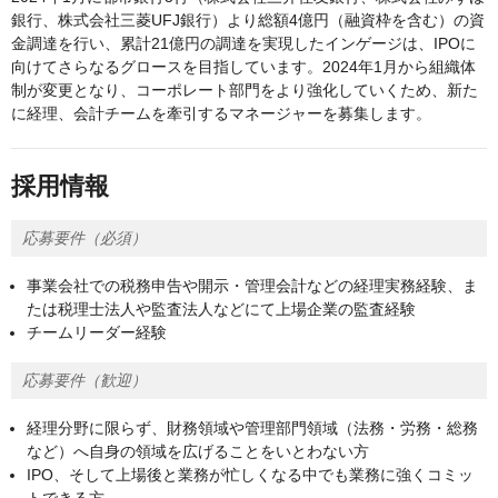
銀行、株式会社三菱UFJ銀行）より総額4億円（融資枠を含む）の資
金調達を行い、累計21億円の調達を実現したインゲージは、IPOに
向けてさらなるグロースを目指しています。2024年1月から組織体
制が変更となり、コーポレート部門をより強化していくため、新た
に経理、会計チームを牽引するマネージャーを募集します。
採用情報
応募要件（必須）
事業会社での税務申告や開示・管理会計などの経理実務経験、ま
たは税理士法人や監査法人などにて上場企業の監査経験
チームリーダー経験
応募要件（歓迎）
経理分野に限らず、財務領域や管理部門領域（法務・労務・総務
など）へ自身の領域を広げることをいとわない方
IPO、そして上場後と業務が忙しくなる中でも業務に強くコミッ