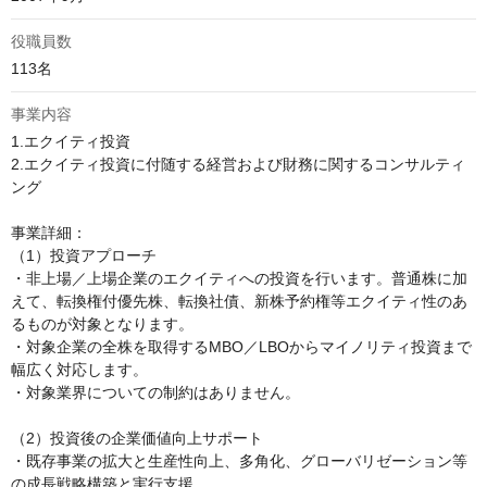
役職員数
113名
事業内容
1.エクイティ投資

2.エクイティ投資に付随する経営および財務に関するコンサルティ
ング

事業詳細：

（1）投資アプローチ

・非上場／上場企業のエクイティへの投資を行います。普通株に加
えて、転換権付優先株、転換社債、新株予約権等エクイティ性のあ
るものが対象となります。

・対象企業の全株を取得するMBO／LBOからマイノリティ投資まで
幅広く対応します。

・対象業界についての制約はありません。

（2）投資後の企業価値向上サポート

・既存事業の拡大と生産性向上、多角化、グローバリゼーション等
の成長戦略構築と実行支援
