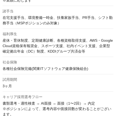
※業績に応じます
諸手当
在宅支援手当、環境整備一時金、扶養家族手当、PR手当、シフト勤
務手当（MSPポジションのみ対象）
福利厚生
産休・育休制度、定期健康診断、各種資格取得支援、AWS・Google 
Cloud資格保有報奨金、スポーツ支援、社内イベント支援、企業型
確定拠出年金（DC）制度、KDDIグループ共済会等
社会保険
各種社会保険完備(関東ITソフトウェア健康保険組合)		
試用期間
3ヶ月
キャリア採用選考フロー
書類選考・適性検査 → AI面接 → 面接（1〜2回）→ 内定

※ポジションによって、選考内容や面接回数が変わることがござい
ます。
