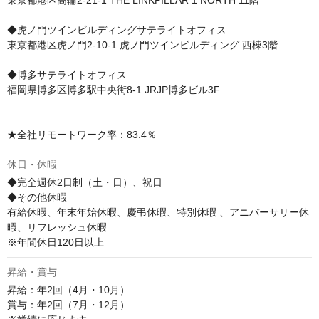
東京都港区高輪2-21-1 THE LINKPILLAR 1 NORTH 11階

◆虎ノ門ツインビルディングサテライトオフィス

東京都港区虎ノ門2-10-1 虎ノ門ツインビルディング 西棟3階

◆博多サテライトオフィス

福岡県博多区博多駅中央街8-1 JRJP博多ビル3F

★全社リモートワーク率：83.4％
休日・休暇
◆完全週休2日制（土・日）、祝日

◆その他休暇

有給休暇、年末年始休暇、慶弔休暇、特別休暇 、アニバーサリー休
暇、リフレッシュ休暇

※年間休日120日以上
昇給・賞与
昇給：年2回（4月・10月）

賞与：年2回（7月・12月）
