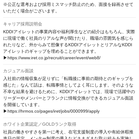
※公正な選考および採用ミスマッチ防止のため、面接を録画させて
いただく場合がございます。
キャリア採用説明会
KDDIアイレットの事業内容や福利厚生などの紹介はもちろん、実際
に現場で働く社員のリアルな声が聞けたり、職場の雰囲気を感じら
れたりなど、外からみて想像するKDDIアイレットとリアルなKDDI
アイレットのギャップを埋めることができます。

▶︎https://www.iret.co.jp/recruit/career/event/web8/
カジュアル面談
入社前の情報収集が足りずに「転職後に事前の期待とのギャップを
感じた」なんて話は、転職事情としてよく耳にします。そのような
不幸な結果を避けるために、KDDIアイレットでは、現場で活躍中の
リーダーやメンバーとフランクに情報交換ができるカジュアル面談
を開催しています。

▶︎https://hrmos.co/pages/iret/jobs/0000999/apply
ホワイト企業認定／GOLDランク取得
社員の働きやすさを第一に考え、在宅支援制度の導入や有給休暇推
進日の策定、メンター制度の導入などさまざまな取り組みを実施し