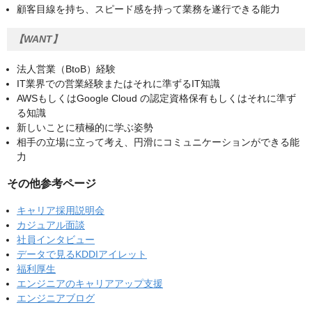
顧客目線を持ち、スピード感を持って業務を遂行できる能力
【WANT】
法人営業（BtoB）経験
IT業界での営業経験またはそれに準ずるIT知識
AWSもしくはGoogle Cloud の認定資格保有もしくはそれに準ず
る知識
新しいことに積極的に学ぶ姿勢
相手の立場に立って考え、円滑にコミュニケーションができる能
力
その他参考ページ
キャリア採用説明会
カジュアル面談
社員インタビュー
データで見るKDDIアイレット
福利厚生
エンジニアのキャリアアップ支援
エンジニアブログ