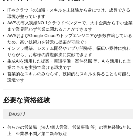
ITやクラウドの知識・スキルを未経験から身につけ、成長できる
環境が整っています
AWSの導入実績NO.1クラウドベンダーで、大手企業から中小企業
まで業界問わず営業に関わることができます
AWSおよびGoogle Cloudのトップエンジニアが多数在籍している
ため、高い技術力を背景に提案が可能です
インフラ構築、システム開発やアプリ開発等、幅広い案件に携わ
りながら、お客様の課題解決に貢献できます
生成AIを活用した提案・商談準備・案件発掘 等、AIを活用した営
業スキルを実務で磨ける環境です
営業的なスキルのみならず、技術的なスキルを得ることも可能な
環境です
必要な資格経験
【MUST】
何らかの営業職（法人/個人営業、営業事務 等）の実務経験2年以
上 ※業界不問／第二新卒歓迎