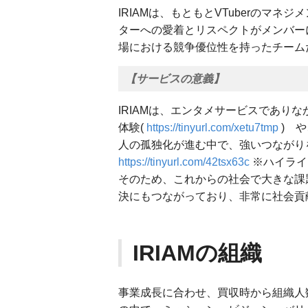
IRIAMは、もともとVTuberのマ
ターへの愛着とリスペクトがメンバー
場における競争優位性を持ったチーム
【サービスの意義】
IRIAMは、エンタメサービスであり
体験(
https://tinyurl.com/xetu7tmp
) や
人の孤独化が進む中で、強いつながり
https://tinyurl.com/42tsx63c
※ハイライ
そのため、これからの社会で大きな課
決にもつながっており、非常に社会貢
IRIAMの組織
事業成長に合わせ、買収時から組織人数も2