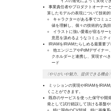
イスの進化によって実現で
事業責任者やプロダクトオーナー
算したモデルの表現について技術的
キャラクターがある事でコミュ
値を理解し、個々の技術的な負担
イラストに強い愛着が宿るサー
意思を汲めるようなコミュニティ
IRIAMをIRIAMたらしめる最重
他エンジニアやPdMデザイナ
クホルダーと連携し、実現すべき
ード
〈やりがいや魅力、提供できる機会
ミッションの実現やIRIAMをIR
くことができます。
既存のサービスを使った保守や開
発として試行錯誤して頂ける基盤や
特に国内のCV領域、特に画像