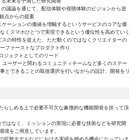
きる未来を予測した研究開発
との議論を通じて、配信体験や視聴体験のビジョンから逆
観点からの提案
ニケーションの価値を増幅するというサービスのコアな価
なくスマホひとつで実現できるという優位性を高めていく
ビスの特性を捉えた、ただ動くのではなくクリエイターの
ーファーストなプロダクト作り
要プロジェクトとしてのリード
ー、ユーザーと関わるコミュニティチームなど多くのステー
事とできることの取捨選択を行いながらの設計、開発をリ
〉
IAMたらしめる上で必要不可欠な象徴的な機能開発を担って頂
発ではなく、ミッションの実現に必要な技術などを研究開
環境をご用意しています。
系の拡散モデルなどにおける実績を積める機会になっていま