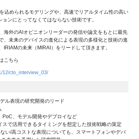
きを込められるモデリングや、高速でリアルタイム性の高い
ーションにとってなくてはならない技術です。
、海外のAIオピニオンリーダーの発信や論文をもとに最先
で、未来のデバイスの進化による表現の多様化と技術の進
RIAMの未来（MIRAI）をリードして頂きます。
はこちら
1/12/cto_interview_03/
のモデル表現の研究開発のリード
入
、PoC、モデル開発やデプロイなど
イスで活用できるタイミングを想定した技術戦略の策定
きない/高コストな表現についても、スマートフォンやデバ