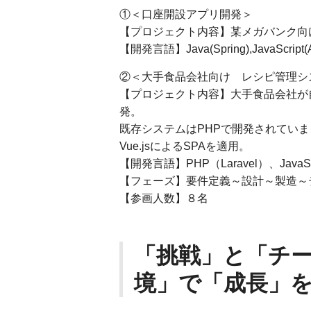
①＜口座開設アプリ開発＞
【プロジェクト内容】某メガバンク向
【開発言語】Java(Spring),JavaScript(An
②＜大手食品会社向け レシピ管理シ
【プロジェクト内容】大手食品会社が
発。
既存システムはPHPで開発されてい
Vue.jsによるSPAを適用。
【開発言語】PHP（Laravel）、JavaScr
【フェーズ】要件定義～設計～製造～
【参画人数】８名
「挑戦」と「チ
境」で「成長」