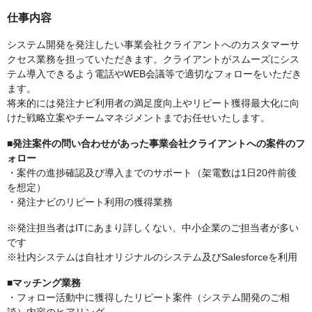
仕事内容
システム開発を発注したい事業会社クライアントへのカスタマーサ
クセス業務を担っていただきます。クライアントがスムーズにシス
テム導入できるよう電話やWEB会議等で適切なフォローをいただき
ます。
将来的には発注ナビ利用者の満足度向上やリピート獲得最大化に向
けた戦略立案やチームマネジメントまでお任せいたします。
■発注案件の問い合わせがあった事業会社クライアントへの案件のフ
ォロー
・案件の進捗確認及び導入までのサポート（架電数は1日20件前後
を想定）
・発注ナビのリピート利用の獲得業務
※発注担当者はITにあまり詳しくない、中小企業のご担当者が多い
です
※社内システムは自社オリジナルのシステム及びSalesforceを利用
■マッチング業務
・フォロー活動中に獲得したリピート案件（システム開発のご相