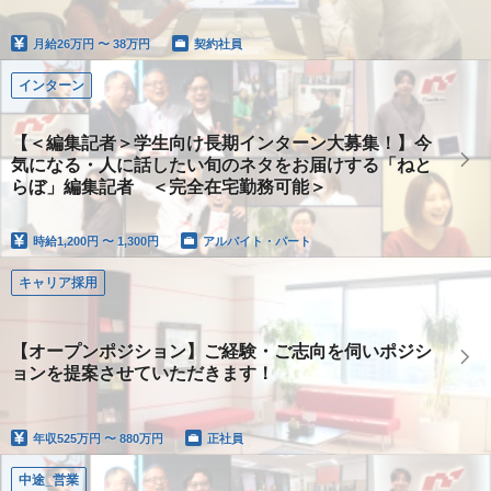
月給
26万円 〜 38万円
契約社員
インターン
【＜編集記者＞学生向け長期インターン大募集！】今
気になる・人に話したい旬のネタをお届けする「ねと
らぼ」編集記者 ＜完全在宅勤務可能＞
時給
1,200円 〜 1,300円
アルバイト・パート
キャリア採用
【オープンポジション】ご経験・ご志向を伺いポジシ
ョンを提案させていただきます！
年収
525万円 〜 880万円
正社員
中途_営業