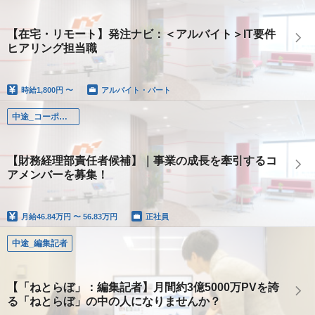
【在宅・リモート】発注ナビ：＜アルバイト＞IT要件
ヒアリング担当職
時給
1,800円 〜
アルバイト・パート
中途_コーポレート
【財務経理部責任者候補】｜事業の成長を牽引するコ
アメンバーを募集！
月給
46.84万円 〜 56.83万円
正社員
中途_編集記者
【「ねとらぼ」：編集記者】月間約3億5000万PVを誇
る「ねとらぼ」の中の人になりませんか？