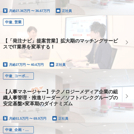
月給
27.36万円 〜 36.67万円
正社員
中途_営業
【「発注ナビ」提案営業】拡大期のマッチングサービ
スでIT業界を変革する！
月給
27万円 〜 40.6万円
正社員
中途_コーポレート
【人事マネージャー】テクノロジーメディア企業の組
織人事管理・推進リーダー／ソフトバンクグループの
安定基盤×変革期のダイナミズム
月給
51.5万円 〜 69.9万円
正社員
中途_企画・ディレクション