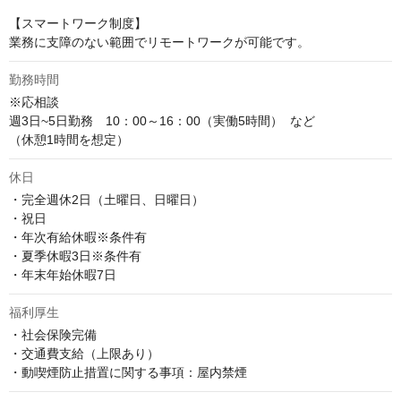
【スマートワーク制度】

業務に支障のない範囲でリモートワークが可能です。
勤務時間
※応相談

週3日~5日勤務　10：00～16：00（実働5時間）  など

（休憩1時間を想定）
休日
・完全週休2日（土曜日、日曜日）

・祝日

・年次有給休暇※条件有

・夏季休暇3日※条件有

・年末年始休暇7日
福利厚生
・社会保険完備

・交通費支給（上限あり）

・動喫煙防止措置に関する事項：屋内禁煙