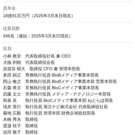
資本金
18億91百万円（2025年3月末日現在）
従業員数
346名（連結：2025年3月末日現在）
役員
小林 教至　代表取締役社長 兼 CEO

大槻 利樹　代表取締役会長

加賀谷 昭大　取締役 CFO 兼 管理本部長

多田 頼正　専務執行役員 BtoBメディア事業本部長

西山 敏之　常務執行役員 BtoBメディア事業本部 営業本部長

石森 将文　常務執行役員 BtoCメディア事業本部長

武藤 丈士　常務執行役員 メディア・テクノロジー本部長

和泉 良　　執行役員 BtoCメディア事業本部 ねとらぼ局長

浅井 英行　執行役員 発注ナビ株式会社 代表取締役社長

菊地 広毅　執行役員 管理本部 財務企画統括部長

木崎 秀夫　取締役

渡邉 桂子　取締役

浜田 敬子　取締役
