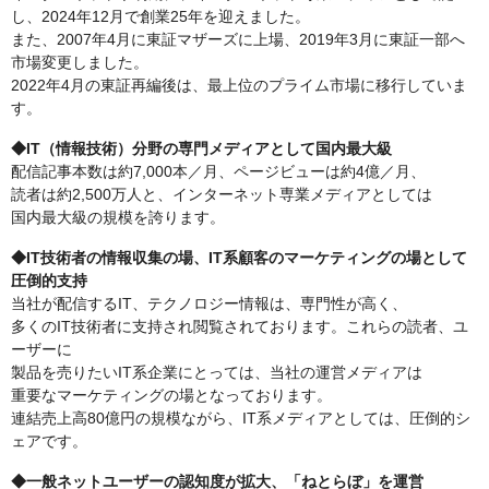
し、2024年12月で創業25年を迎えました。
また、2007年4月に東証マザーズに上場、2019年3月に東証一部へ
市場変更しました。
2022年4月の東証再編後は、最上位のプライム市場に移行していま
す。
◆IT（情報技術）分野の専門メディアとして国内最大級
配信記事本数は約7,000本／月、ページビューは約4億／月、
読者は約2,500万人と、インターネット専業メディアとしては
国内最大級の規模を誇ります。
◆IT技術者の情報収集の場、IT系顧客のマーケティングの場として
圧倒的支持
当社が配信するIT、テクノロジー情報は、専門性が高く、
多くのIT技術者に支持され閲覧されております。これらの読者、ユ
ーザーに
製品を売りたいIT系企業にとっては、当社の運営メディアは
重要なマーケティングの場となっております。
連結売上高80億円の規模ながら、IT系メディアとしては、圧倒的シ
ェアです。
◆一般ネットユーザーの認知度が拡大、「ねとらぼ」を運営