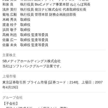
和泉 良　　執行役員 BtoCメディア事業本部 ねとらぼ局長

浅井 英行　執行役員 発注ナビ株式会社 代表取締役社長

菊地 広毅　執行役員 管理本部 財務企画統括部長

木崎 秀夫　取締役

渡邉 桂子　取締役

浜田 敬子　取締役

髙橋 利忠　取締役 監査等委員

佐藤 広一　取締役 監査等委員

佐藤 未央　取締役 監査等委員
主要株主
SBメディアホールディングス株式会社

当社はソフトバンクグループ企業です。
上場市場
東京証券取引所 プライム市場 [証券コード：2148]、上場日：2007
年4月19日
グループ会社
【子会社】
