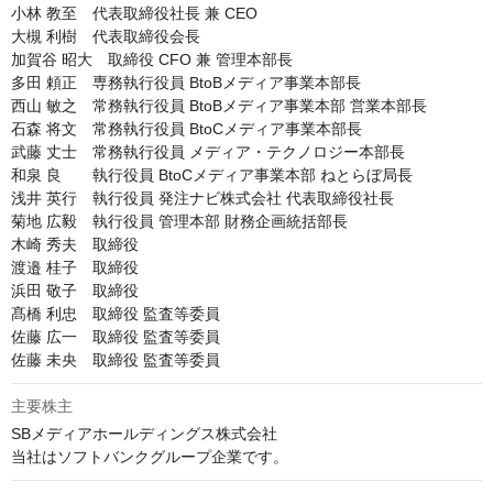
小林 教至　代表取締役社長 兼 CEO

大槻 利樹　代表取締役会長

加賀谷 昭大　取締役 CFO 兼 管理本部長

多田 頼正　専務執行役員 BtoBメディア事業本部長

西山 敏之　常務執行役員 BtoBメディア事業本部 営業本部長

石森 将文　常務執行役員 BtoCメディア事業本部長

武藤 丈士　常務執行役員 メディア・テクノロジー本部長

和泉 良　　執行役員 BtoCメディア事業本部 ねとらぼ局長

浅井 英行　執行役員 発注ナビ株式会社 代表取締役社長

菊地 広毅　執行役員 管理本部 財務企画統括部長

木崎 秀夫　取締役

渡邉 桂子　取締役

浜田 敬子　取締役

髙橋 利忠　取締役 監査等委員

佐藤 広一　取締役 監査等委員

佐藤 未央　取締役 監査等委員
主要株主
SBメディアホールディングス株式会社

当社はソフトバンクグループ企業です。