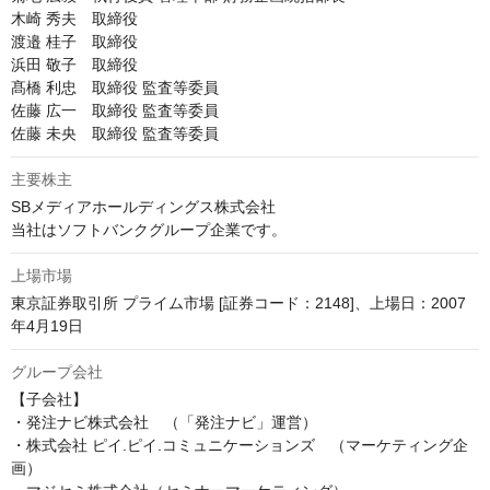
木崎 秀夫　取締役

渡邉 桂子　取締役

浜田 敬子　取締役

髙橋 利忠　取締役 監査等委員

佐藤 広一　取締役 監査等委員

佐藤 未央　取締役 監査等委員
主要株主
SBメディアホールディングス株式会社

当社はソフトバンクグループ企業です。
上場市場
東京証券取引所 プライム市場 [証券コード：2148]、上場日：2007
年4月19日
グループ会社
【子会社】

・発注ナビ株式会社　（「発注ナビ」運営）

・株式会社 ピイ.ピイ.コミュニケーションズ　（マーケティング企
画）
