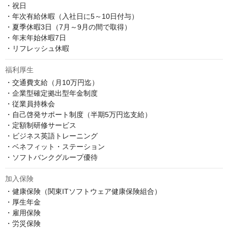
・祝日

・年次有給休暇（入社日に5～10日付与）

・夏季休暇3日（7月～9月の間で取得）

・年末年始休暇7日

・リフレッシュ休暇
福利厚生
・交通費支給（月10万円迄）

・企業型確定拠出型年金制度 

・従業員持株会 

・自己啓発サポート制度（半期5万円迄支給） 

・定額制研修サービス 

・ビジネス英語トレーニング 

・ベネフィット・ステーション 

・ソフトバンクグループ優待
加入保険
・健康保険（関東ITソフトウェア健康保険組合）

・厚生年金

・雇用保険

・労災保険