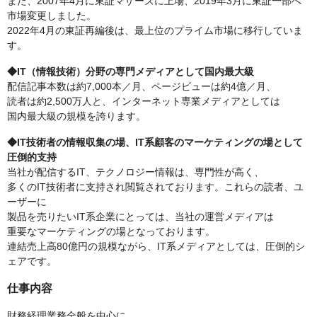
また、2007年4月に東証マザーズに上場、2019年3月に東証一部へ
市場変更しました。
2022年4月の東証再編後は、最上位のプライム市場に移行していま
す。
◆IT（情報技術）分野の専門メディアとして国内最大級
配信記事本数は約7,000本／月、ページビューは約4億／月、
読者は約2,500万人と、インターネット専業メディアとしては
国内最大級の規模を誇ります。
◆IT技術者の情報収集の場、IT系顧客のマーケティングの場として
圧倒的支持
当社が配信するIT、テクノロジー情報は、専門性が高く、
多くのIT技術者に支持され閲覧されております。これらの読者、ユ
ーザーに
製品を売りたいIT系企業にとっては、当社の運営メディアは
重要なマーケティングの場となっております。
連結売上高80億円の規模ながら、IT系メディアとしては、圧倒的シ
ェアです。
仕事内容
財務経理業務全般を中心に、