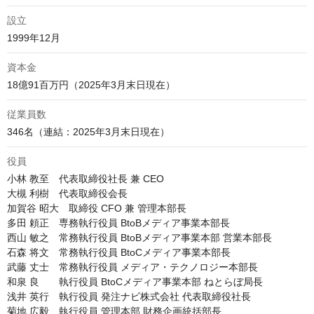
設立
1999年12月
資本金
18億91百万円（2025年3月末日現在）
従業員数
346名（連結：2025年3月末日現在）
役員
小林 教至　代表取締役社長 兼 CEO

大槻 利樹　代表取締役会長

加賀谷 昭大　取締役 CFO 兼 管理本部長

多田 頼正　専務執行役員 BtoBメディア事業本部長

西山 敏之　常務執行役員 BtoBメディア事業本部 営業本部長

石森 将文　常務執行役員 BtoCメディア事業本部長

武藤 丈士　常務執行役員 メディア・テクノロジー本部長

和泉 良　　執行役員 BtoCメディア事業本部 ねとらぼ局長

浅井 英行　執行役員 発注ナビ株式会社 代表取締役社長

菊地 広毅　執行役員 管理本部 財務企画統括部長
