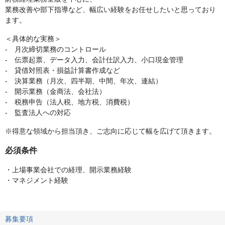
業務改善や部下指導など、幅広い経験をお任せしたいと思っており
ます。
＜具体的な実務＞
- 月次締切業務のコントロール
- 伝票起票、データ入力、会計仕訳入力、小口現金管理
- 貸借対照表・損益計算書作成など
- 決算業務（月次、四半期、中間、年次、連結）
- 開示業務（金商法、会社法）
- 税務申告（法人税、地方税、消費税）
- 監査法人への対応
※得意な領域から担当頂き、ご志向に応じて幅を広げて頂きます。
必須条件
・上場事業会社での経理、開示業務経験
・マネジメント経験
募集要項