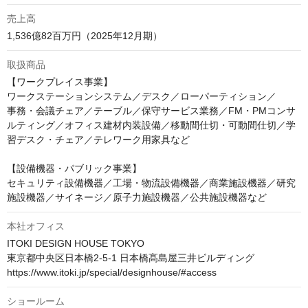
売上高
取扱商品
【ワークプレイス事業】

ワークステーションシステム／デスク／ローパーティション／

事務・会議チェア／テーブル／保守サービス業務／FM・PMコンサ
ルティング／オフィス建材内装設備／移動間仕切・可動間仕切／学
習デスク・チェア／テレワーク用家具など

【設備機器・パブリック事業】

セキュリティ設備機器／工場・物流設備機器／商業施設機器／研究
施設機器／サイネージ／原子力施設機器／公共施設機器など
本社オフィス
ITOKI DESIGN HOUSE TOKYO

東京都中央区日本橋2-5-1 日本橋髙島屋三井ビルディング

https://www.itoki.jp/special/designhouse/#access
ショールーム