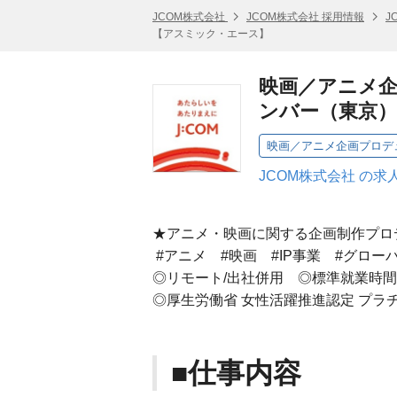
JCOM株式会社
JCOM株式会社 採用情報
J
【アスミック・エース】
映画／アニメ企
ンバー（東京
JCOM株式会社 の求
★アニメ・映画に関する企画制作プロ
#アニメ #映画 #IP事業 #グロー
◎リモート/出社併用 ◎標準就業時間
◎厚生労働省 女性活躍推進認定 プラ
■仕事内容