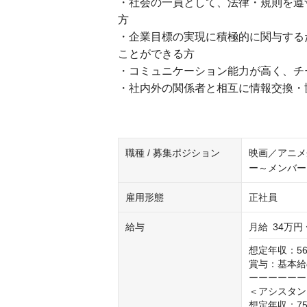
・社会の一員として、法律・規則を遵
方
・企業目標の実現に積極的に関与する
ことができる方
・コミュニケーション能力が高く、チ
・社内外の関係者と相互に情報交換・
職種 / 募集ポジション
映画／アニメ
ー～メンバー
雇用形態
正社員
給与
月給
34万円 
想定年収：56
賞与：基本給の
ーーーーーー
＜アシスタン
想定年収：75