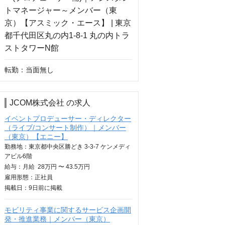
転勤：当面無し
JCOM株式会社 の求人
イベントプロデューサー・ディレクター
（ライブ/コンサート制作）｜メンバー
（東京）【エニー】
勤務地：東京都中央区勝どき 3-3-7 ケンメディ
アビル6階
給与：
月給
28万円 〜 43.5万円
雇用形態：正社員
掲載日：
9日
前に掲載
モビリティ事業に関するサービス企画開
発・推進業務｜メンバー（東京）