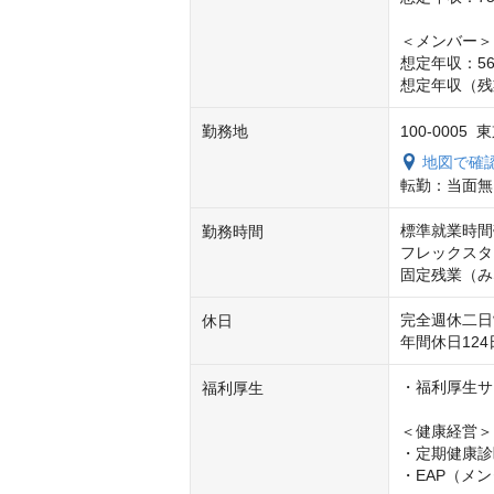
＜メンバー＞

想定年収：56
想定年収（残
勤務地
100-000
地図で確
転勤：当面無
標準就業時間帯
勤務時間
フレックスタイ
固定残業（み
完全週休二日
休日
年間休日124
・福利厚生サ
福利厚生
＜健康経営＞

・定期健康診
・EAP（メ