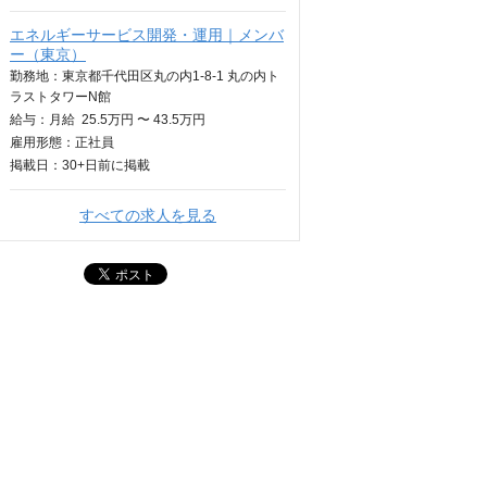
エネルギーサービス開発・運用｜メンバ
ー（東京）
勤務地：東京都千代田区丸の内1-8-1 丸の内ト
ラストタワーN館
給与：
月給
25.5万円 〜 43.5万円
雇用形態：正社員
掲載日：
30+日
前に掲載
すべての求人を見る