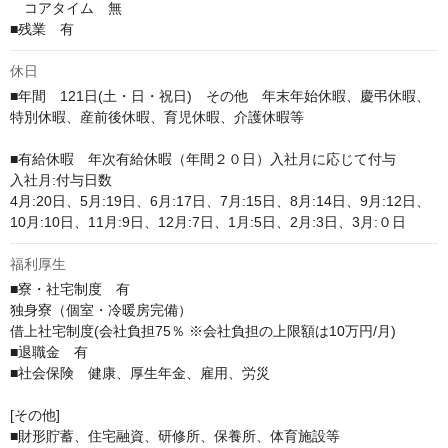
　コアタイム　無

■残業　有
休日
■年間　121日(土・日・祝日)　その他　年末年始休暇、慶弔休暇、
特別休暇、産前後休暇、育児休暇、介護休暇等

■有給休暇　年次有給休暇（年間２０日）入社月に応じて付与

入社月:付与日数　

4月:20日、5月:19日、6月:17日、7月:15日、8月:14日、9月:12日、

10月:10日、11月:9日、12月:7日、1月:5日、2月:3日、3月:０日
福利厚生
■寮・社宅制度　有

独身寮（個室・冷暖房完備）

借上社宅制度(会社負担75％ ※会社負担の上限額は10万円/月)

■退職金　有

■社会保険　健康、厚生年金、雇用、労災

[その他]

■財形貯蓄、住宅融資、研修所、保養所、体育施設等