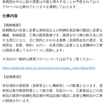
新興国を中心に鉄の需要は今後も増大することが予想されており、
グローバルな舞台でビジネスを展開しております。
仕事内容
【職務概要】
鉄鋼製品の生産に必要な資材品および鉄鋼生産設備の建設に必要な
機械、制御装置、工事の購買業務です。購買を行う際の取引先に対
する窓口となり、主に契約にかかわる業務（見積照会先の選定、見
積照会、折衝、契約）を行い、生産活動に必要となる資機材や工事
の調達を通じてものづくりに貢献します。
※当社の一般的な購買フローについては以下をご覧ください。
https://www.jfe-steel.co.jp/company/purchase_policy/flow.html
【組織構成】
本社地区の資材部（資材室ないし機材室）への配属となります。資
材部は集中購買部署として耐火物、圧延ロール、工業薬品などの資
材品の購買や鉄鋼生産設備や周辺設備の建設に必要な機材品や工事
の調達を行います。