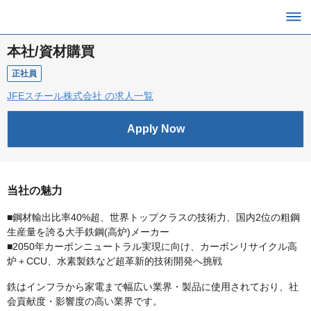
本社/資材購買
正社員
JFEスチール株式会社 の求人一覧
Apply Now
当社の魅力
■鋼材輸出比率40%超、世界トップクラスの技術力、国内2位の粗鋼
生産量を誇る大手鉄鋼(高炉)メーカー
■2050年カーボンニュートラル実現に向け、カーボンリサイクル高
炉＋CCU、水素製鉄など超革新的技術開発へ挑戦
鉄はインフラから家電まで幅広い業界・製品に使用されており、社
会貢献度・影響度の高い業界です。