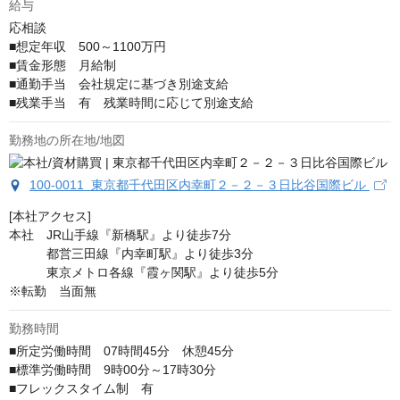
給与
応相談
■想定年収　500～1100万円

■賃金形態　月給制

■通勤手当　会社規定に基づき別途支給

■残業手当　有　残業時間に応じて別途支給
勤務地の所在地/地図
100-0011 東京都千代田区内幸町２－２－３日比谷国際ビル
[本社アクセス]

本社　JR山手線『新橋駅』より徒歩7分

　　　都営三田線『内幸町駅』より徒歩3分

　　　東京メトロ各線『霞ヶ関駅』より徒歩5分

※転勤　当面無
勤務時間
■所定労働時間　07時間45分　休憩45分

■標準労働時間　9時00分～17時30分

■フレックスタイム制　有　
