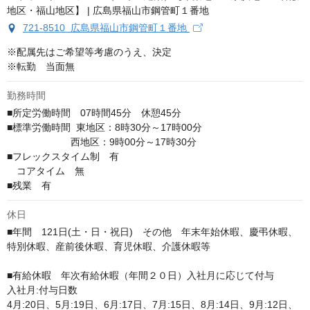
721-8510 広島県福山市鋼管町１番地
※配属先はご希望等考慮のうえ、決定

※転勤　当面無
勤務時間
■所定労働時間　07時間45分　休憩45分

■標準労働時間  東地区：8時30分～17時00分　 

                       西地区：9時00分～17時30分

■フレックスタイム制　有　

　コアタイム　無

■残業　有
休日
■年間　121日(土・日・祝日)　その他　年末年始休暇、慶弔休暇、
特別休暇、産前後休暇、育児休暇、介護休暇等

■有給休暇　年次有給休暇（年間２０日）入社月に応じて付与

入社月:付与日数　

4月:20日、5月:19日、6月:17日、7月:15日、8月:14日、9月:12日、
