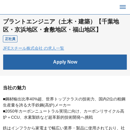
プラントエンジニア（土木・建築）【千葉地
区・京浜地区・倉敷地区・福山地区】
正社員
JFEスチール株式会社 の求人一覧
Apply Now
当社の魅力
■鋼材輸出比率40%超、世界トップクラスの技術力、国内2位の粗鋼
生産量を誇る大手鉄鋼(高炉)メーカー
■2050年カーボンニュートラル実現に向け、カーボンリサイクル高
炉＋CCU、水素製鉄など超革新的技術開発へ挑戦
鉄はインフラから家電まで幅広い業界・製品に使用されており、社