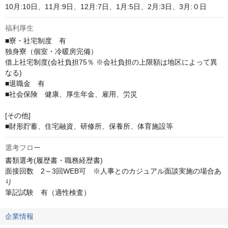
10月:10日、11月:9日、12月:7日、1月:5日、2月:3日、3月:０日
福利厚生
■寮・社宅制度　有

独身寮（個室・冷暖房完備）

借上社宅制度(会社負担75％ ※会社負担の上限額は地区によって異
なる)

■退職金　有

■社会保険　健康、厚生年金、雇用、労災

[その他]

■財形貯蓄、住宅融資、研修所、保養所、体育施設等
選考フロー
書類選考(履歴書・職務経歴書)

面接回数　2～3回WEB可　※人事とのカジュアル面談実施の場合あ
り

筆記試験　有（適性検査）
企業情報