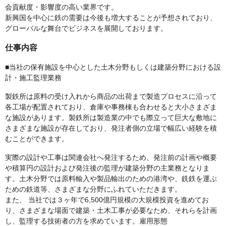
会貢献度・影響度の高い業界です。
新興国を中心に鉄の需要は今後も増大することが予想されており、
グローバルな舞台でビジネスを展開しております。
仕事内容
■当社の保有施設を中心とした土木分野もしくは建築分野における設
計・施工監理業務
製鉄所は原料の受け入れから商品の出荷まで製造プロセスに沿って
各工場が配置されており、倉庫や事務棟も合わせると大小さまざま
な施設があります。製鉄所は製造業の中でも際立って巨大な敷地に
さまざまな施設が存在しており、発注者側の立場で幅広い経験を積
むことができます。
実際の設計や工事は関連会社へ発注するため、発注前の計画や概要
や積算円の設計および発注後の監理が建築分野の主業務となりま
す。土木分野では原料輸入や製品輸出のための港湾や、銑鉄を運ぶ
ための鉄道等、さまざまな分野にふれていただきます。
また、 当社では３ヶ年で6,500億円規模の大規模投資を進めてお
り、さまざまな場面で建築・土木工事が必要なため、それらを計画
し、監理する技術者の方を求めています。雇用形態