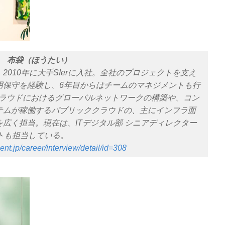
ー 布袋（ほうたい）
010年に大手SIerに入社。全社のプロジェクトを支え
用保守を経験し、6年目からはチームのマネジメントも行
チクラウドにおけるグローバルネットワークの構築や、コン
テムが稼働するパブリッククラウドの、主にインフラ面
広く担当。現在は、ITデジタル部 シニアディレクター
トも担当している。
ment.jp/career/interview/detail/id=308