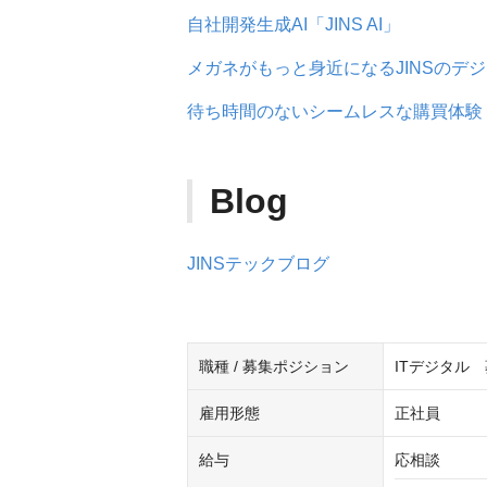
自社開発生成AI「JINS AI」
メガネがもっと身近になるJINSのデ
待ち時間のないシームレスな購買体験「C
Blog
JINSテックブログ
職種 / 募集ポジション
ITデジタル
雇用形態
正社員
給与
応相談