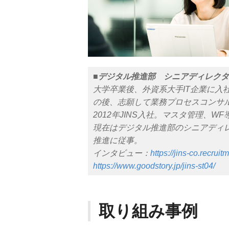
■デジタル推進部 シニアディレク
大学卒業後、外資系大手IT企業に入
の後、志願して業務プロセスコンサル
2012年JINS入社。マスタ管理、
現在はデジタル推進部のシニアディレ
推進に従事。
インタビュー：
https://jins-co.recruit
https://www.goodstory.jp/jins-st04/
取り組み事例