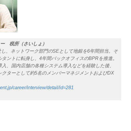
ター 税所（さいしょ）
社し、ネットワーク部門のSEとして地銀を6年間担当。そ
タントに転身し、4年間バックオフィスのBPRを推進。
WF導入、国内店舗の各種システム導入などを経験した後、
クターとして約5名のメンバーマネジメントおよびDX
ment.jp/career/interview/detail/id=281