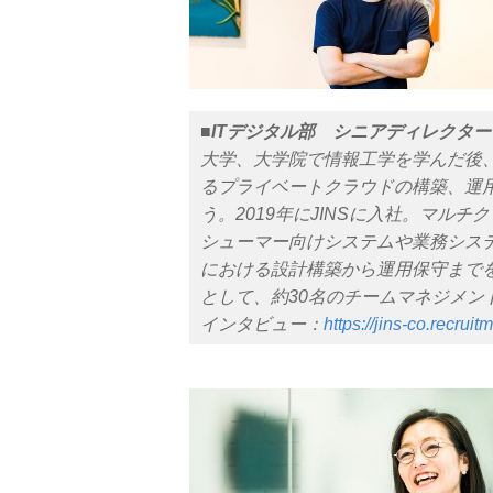
■ITデジタル部 シニアディレクタ
大学、大学院で情報工学を学んだ後、2
るプライベートクラウドの構築、運
う。2019年にJINSに入社。マル
シューマー向けシステムや業務シス
における設計構築から運用保守までを
として、約30名のチームマネジメン
インタビュー：
https://jins-co.recruit