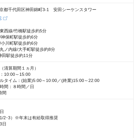
4 東京都千代田区神田錦町3-1 安田シーケンスタワー
認
東西線/竹橋駅徒歩約5分

/神保町駅徒歩約6分

/小川町駅徒歩約6分

丸ノ内線/大手町駅徒歩約8分

神田駅徒歩約11分
（清算期間１ヵ月）

0:00～15:00

イム：(始業)5:00～10:00／(終業)15:00～22:00

時間：８時間／日

時間
日　

/2･3）※年末は有給取得推奨

日
