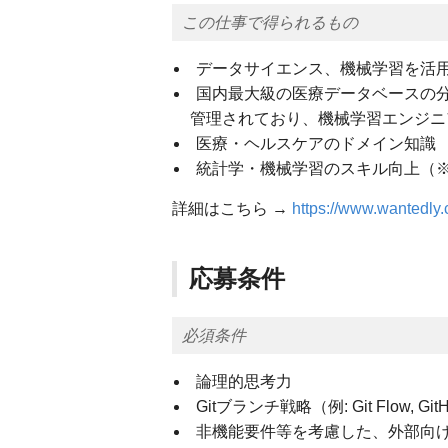
この仕事で得られるもの
データサイエンス、機械学習を活
国内最大級の医療データベースの分
管理されており、機械学習エンジニ
医療・ヘルスケアのドメイン知識
統計学・機械学習のスキル向上（※K
詳細はこちら →
https://www.wantedly
応募条件
必須条件
論理的思考力
Gitブランチ戦略（例: Git Flow,
非機能要件等を考慮した、外部向け 