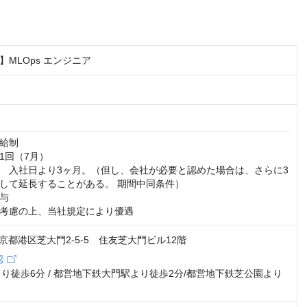
MLOps エンジニア
給制

回（7月）

　入社日より3ヶ月。（但し、会社が必要と認めた場合は、さらに3
して延長することがある。 期間中同条件）

与

考慮の上、当社規定により優遇
2 東京都港区芝大門2-5-5 住友芝大門ビル12階
認
より徒歩6分 / 都営地下鉄大門駅より徒歩2分/都営地下鉄芝公園より