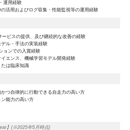
発・運用経験
I/CDの活用およびログ収集・性能監視等の運用経験
ンサービスの提供、及び継続的な改善の経験
モデル・手法の実装経験
ィションでの入賞経験
サイエンス、機械学習モデル開発経験
または臨床知識
的かつ自律的に行動できる自走力の高い方
ョン能力の高い方
g Gear】(※2025年5月時点)