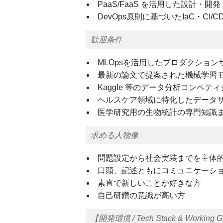
PaaS/FaaS を活用した設計・開
DevOps原則に基づいたIaC・C
歓迎条件
MLOpsを活用したプロダクショ
最新の論文で提案された機械学習
Kaggle 等のデータ分析コンペテ
ヘルスケア領域に特化したデータ
医学研究用の生物統計の専門知識
求める人物像
問題設定から社会実装までを主体
口頭、記述ともにコミュニケーシ
素直で新しいことが好きな方
自己研鑽の意識が高い方
【開発環境 / Tech Stack & Workin