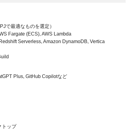
各PJで最適なものを選定）
Fargate (ECS), AWS Lambda
ift Serverless, Amazon DynamoDB, Vertica
uild
tGPT Plus, GitHub Copilotなど
スクトップ