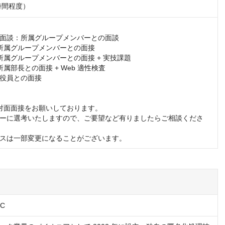
時間程度）
面談：所属グループメンバーとの面談

所属グループメンバーとの面接

所属グループメンバーとの面接 + 実技課題

属部長との面接 + Web 適性検査

役員との面接

対面面接をお願いしております。

ーに選考いたしますので、ご要望など有りましたらご相談くださ
スは一部変更になることがございます。
C