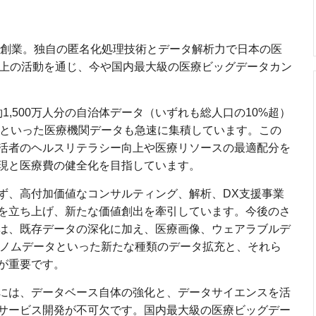
2年創業。独自の匿名化処理技術とデータ解析力で日本の医
以上の活動を通じ、今や国内最大級の医療ビッグデータカン
約1,500万人分の自治体データ（いずれも総人口の10%超）
セといった医療機関データも急速に集積しています。この
活者のヘルスリテラシー向上や医療リソースの最適配分を
現と医療費の健全化を目指しています。
ず、高付加価値なコンサルティング、解析、DX支援事業
を立ち上げ、新たな価値創出を牽引しています。今後のさ
は、既存データの深化に加え、医療画像、ウェアラブルデ
ゲノムデータといった新たな種類のデータ拡充と、それら
が重要です。
には、データベース自体の強化と、データサイエンスを活
サービス開発が不可欠です。国内最大級の医療ビッグデー