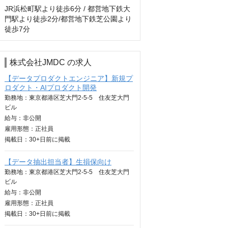
JR浜松町駅より徒歩6分 / 都営地下鉄大
門駅より徒歩2分/都営地下鉄芝公園より
徒歩7分
株式会社JMDC の求人
【データプロダクトエンジニア】新規プ
ロダクト・AIプロダクト開発
勤務地：東京都港区芝大門2-5-5 住友芝大門
ビル
給与：
非公開
雇用形態：正社員
掲載日：
30+日
前に掲載
【データ抽出担当者】生損保向け
勤務地：東京都港区芝大門2-5-5 住友芝大門
ビル
給与：
非公開
雇用形態：正社員
掲載日：
30+日
前に掲載