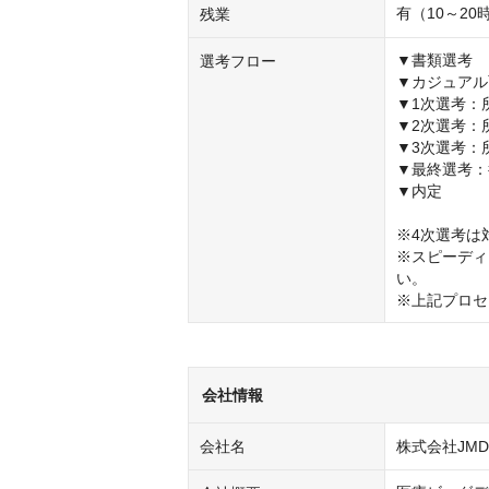
有（10～20
残業
▼書類選考

選考フロー
▼カジュアル
▼1次選考：
▼2次選考：
▼3次選考：所
▼最終選考：
▼内定

※4次選考は
※スピーディ
い。

※上記プロセ
会社情報
会社名
株式会社JMD