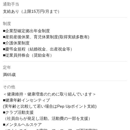
通勤手当
支給あり（上限15万円/月まで）
制度
■企業型確定拠出年金制度

■産前産後休業、育児休業制度(取得実績多数有)

■介護休業制度

■慶弔金規程（結婚祝金、出産祝金等）

■従業員持株会（奨励金有）
定年
満65歳
その他
＜健康維持・健康増進のために取り組んでいます＞

■健康年齢インセンティブ

(実年齢と比較して若い場合はPep Upポイント支給)

■クラブ活動支援

（社員自らが発足し活動。活動費の一部を支援）

■メンタルヘルスケア
