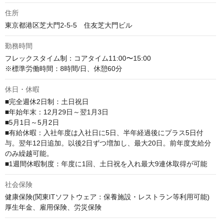
住所
東京都港区芝大門2-5-5　住友芝大門ビル
勤務時間
フレックスタイム制：コアタイム11:00〜15:00

休日・休暇
■完全週休2日制：土日祝日

■年始年末：12月29日～翌1月3日

■5月1日～5月2日

■有給休暇：入社年度は入社日に5日、半年経過後にプラス5日付
与。翌年12日追加。以後2日ずつ増加し、最大20日。前年度支給分
のみ繰越可能。

■1週間休暇制度：年度に1回、土日祝を入れ最大9連休取得が可能
社会保険
健康保険(関東ITソフトウェア：保養施設・レストラン等利用可能)

厚生年金、雇用保険、労災保険