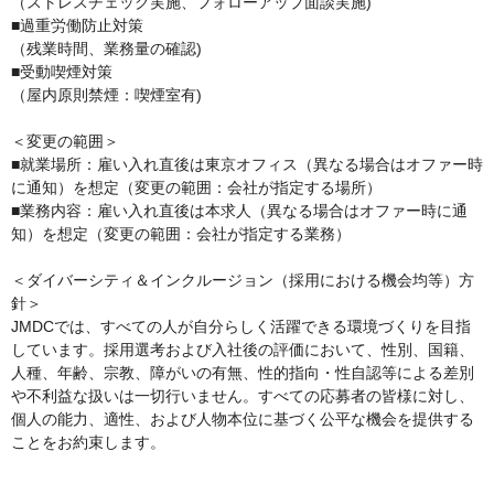
（ストレスチェック実施、フォローアップ面談実施)

■過重労働防止対策

（残業時間、業務量の確認)

■受動喫煙対策

（屋内原則禁煙：喫煙室有)

＜変更の範囲＞

■就業場所：雇い入れ直後は東京オフィス（異なる場合はオファー時
に通知）を想定（変更の範囲：会社が指定する場所）

■業務内容：雇い入れ直後は本求人（異なる場合はオファー時に通
知）を想定（変更の範囲：会社が指定する業務）

＜ダイバーシティ＆インクルージョン（採用における機会均等）方
針＞

JMDCでは、すべての人が自分らしく活躍できる環境づくりを目指
しています。採用選考および入社後の評価において、性別、国籍、
人種、年齢、宗教、障がいの有無、性的指向・性自認等による差別
や不利益な扱いは一切行いません。すべての応募者の皆様に対し、
個人の能力、適性、および人物本位に基づく公平な機会を提供する
ことをお約束します。