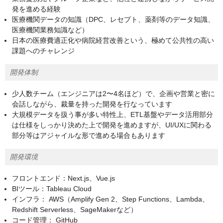
発を進める経験
医療機関データの知識（DPC、レセプト、薬剤等のデータ知識、
医療機関業務知識など）
日本の医療費適正化や病院経営改善という、極めて公共性の高い
課題へのチャレンジ
開発体制
少人数チーム（エンジニアは2〜4名ほど）で、企画や営業と密に
会話しながら、裁量を持った開発を行なっています
大規模データを扱う事が多い特性上、ETL基盤やデータ活用部分
は仕様をしっかり決めた上で開発を進めますが、UI/UXに関わる
部分等はアジャイルな形で進める場合もあります
開発環境
フロントエンド：Next.js、Vue.js
BIツール：Tableau Cloud
インフラ： AWS（Amplify Gen 2、Step Functions、Lambda、
Redshift Serverless、SageMakerなど）
コード管理： GitHub