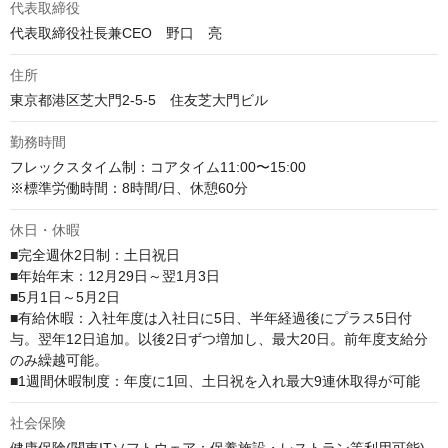
代表取締役
代表取締役社長兼CEO　野口　亮
住所
東京都港区芝大門2-5-5　住友芝大門ビル
勤務時間
フレックスタイム制：コアタイム11:00〜15:00

休日・休暇
■完全週休2日制：土日祝日

■年始年末：12月29日～翌1月3日

■5月1日～5月2日

■有給休暇：入社年度は入社日に5日、半年経過後にプラス5日付
与。翌年12日追加。以後2日ずつ増加し、最大20日。前年度支給分
のみ繰越可能。

■1週間休暇制度：年度に1回、土日祝を入れ最大9連休取得が可能
社会保険