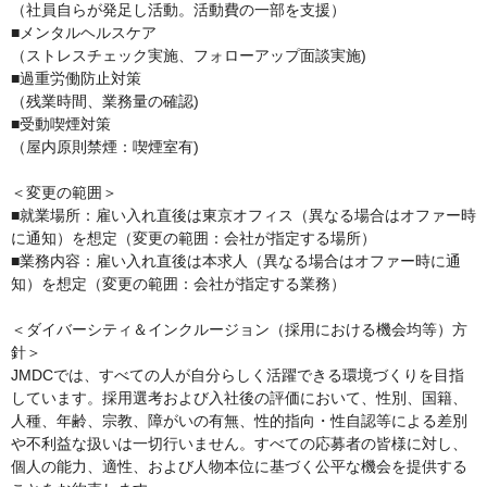
（社員自らが発足し活動。活動費の一部を支援）

■メンタルヘルスケア

（ストレスチェック実施、フォローアップ面談実施)

■過重労働防止対策

（残業時間、業務量の確認)

■受動喫煙対策

（屋内原則禁煙：喫煙室有)

＜変更の範囲＞

■就業場所：雇い入れ直後は東京オフィス（異なる場合はオファー時
に通知）を想定（変更の範囲：会社が指定する場所）

■業務内容：雇い入れ直後は本求人（異なる場合はオファー時に通
知）を想定（変更の範囲：会社が指定する業務）

＜ダイバーシティ＆インクルージョン（採用における機会均等）方
針＞

JMDCでは、すべての人が自分らしく活躍できる環境づくりを目指
しています。採用選考および入社後の評価において、性別、国籍、
人種、年齢、宗教、障がいの有無、性的指向・性自認等による差別
や不利益な扱いは一切行いません。すべての応募者の皆様に対し、
個人の能力、適性、および人物本位に基づく公平な機会を提供する