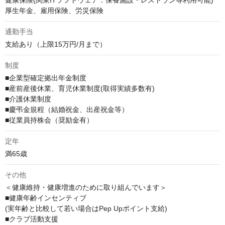
健康保険(関東ITソフトウェア：保養施設・レストラン等利用可能)

厚生年金、雇用保険、労災保険
通勤手当
支給あり（上限15万円/月まで）
制度
■企業型確定拠出年金制度

■産前産後休業、育児休業制度(取得実績多数有)

■介護休業制度

■慶弔金規程（結婚祝金、出産祝金等）

■従業員持株会（奨励金有）
定年
満65歳
その他
＜健康維持・健康増進のために取り組んでいます＞

■健康年齢インセンティブ

(実年齢と比較して若い場合はPep Upポイント支給)

■クラブ活動支援
