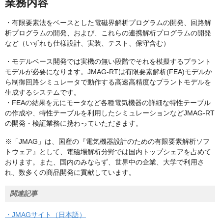
業務内容
・有限要素法をベースとした電磁界解析プログラムの開発、回路解
析プログラムの開発、および、これらの連携解析プログラムの開発
など（いずれも仕様設計、実装、テスト、保守含む）
・モデルベース開発では実機の無い段階でそれを模擬するプラント
モデルが必要になります。JMAG-RTは有限要素解析(FEA)モデルか
ら制御回路シミュレータで動作する高速高精度なプラントモデルを
生成するシステムです。
・FEAの結果を元にモータなど各種電気機器の詳細な特性テーブル
の作成や、特性テーブルを利用したシミュレーションなどJMAG-RT
の開発・検証業務に携わっていただきます。
※「JMAG」は、国産の『電気機器設計のための有限要素解析ソフ
トウェア』として、電磁場解析分野では国内トップシェアを占めて
おります。また、国内のみならず、世界中の企業、大学で利用さ
れ、数多くの商品開発に貢献しています。
関連記事
・JMAGサイト（日本語）