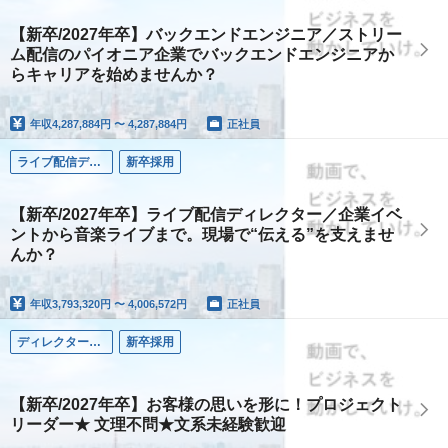
【新卒/2027年卒】バックエンドエンジニア／ストリー
ム配信のパイオニア企業でバックエンドエンジニアか
らキャリアを始めませんか？
年収
4,287,884円 〜 4,287,884円
正社員
ライブ配信ディレクター／エンジニア
新卒採用
【新卒/2027年卒】ライブ配信ディレクター／企業イベ
ントから音楽ライブまで。現場で“伝える”を支えませ
んか？
年収
3,793,320円 〜 4,006,572円
正社員
ディレクター（Web／システム開発／映像など）
新卒採用
【新卒/2027年卒】お客様の思いを形に！プロジェクト
リーダー★ 文理不問★文系未経験歓迎