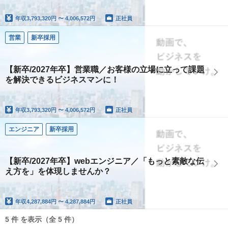
年収
3,793,320円 〜 4,006,572円
正社員
営業
新卒採用
【新卒/2027年卒】営業職／お客様の立場に立って課題
を解決できるビジネスマンに！
年収
3,793,320円 〜 4,006,572円
正社員
エンジニア
新卒採用
【新卒/2027年卒】webエンジニア／「もっと素敵な伝
え方を」を体現しませんか？
年収
4,287,884円 〜 4,287,884円
正社員
5 件 を表示（全 5 件）