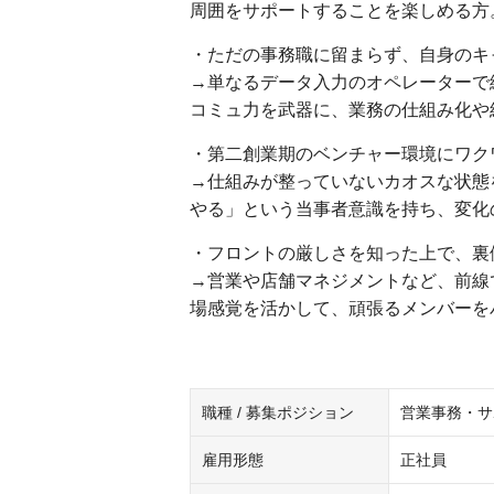
周囲をサポートすることを楽しめる方
・ただの事務職に留まらず、自身のキ
→単なるデータ入力のオペレーターで
コミュ力を武器に、業務の仕組み化や
・第二創業期のベンチャー環境にワク
→仕組みが整っていないカオスな状態
やる」という当事者意識を持ち、変化
・フロントの厳しさを知った上で、裏
→営業や店舗マネジメントなど、前線
場感覚を活かして、頑張るメンバーを
職種 / 募集ポジション
営業事務・サ
雇用形態
正社員