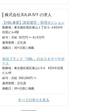
株式会社JULIA IVY の求人
【HBL事業】講習運営・管理ポジション
勤務地：東京都目黒区東山１丁目５-４KDX中
目黒ビル4階
給与：
月給
30万円 〜 41.6万円
雇用形態：正社員
掲載日：
30+日
前に掲載
自社ブランド『HBL』のカスタマーサポ
ート
勤務地：東京都目黒区東山1-5-4 KDX中目黒
ビル4F
給与：
月給
300,000円 〜
雇用形態：正社員
掲載日：
30+日
前に掲載
すべての求人を見る