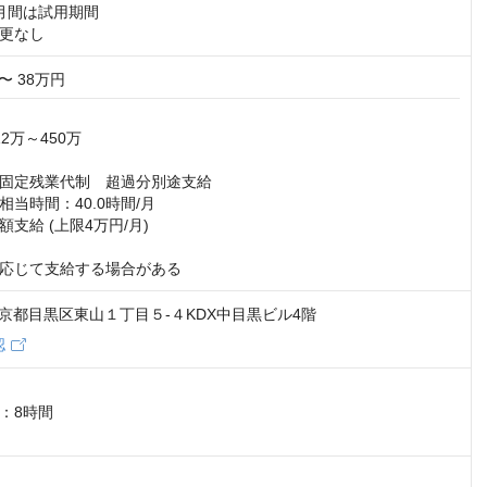
月間は試用期間

更なし
〜 38万円
2万～450万

固定残業代制　超過分別途支給

当時間：40.0時間/月

支給 (上限4万円/月)

応じて支給する場合がある
3 東京都目黒区東山１丁目５-４KDX中目黒ビル4階
認
：8時間
