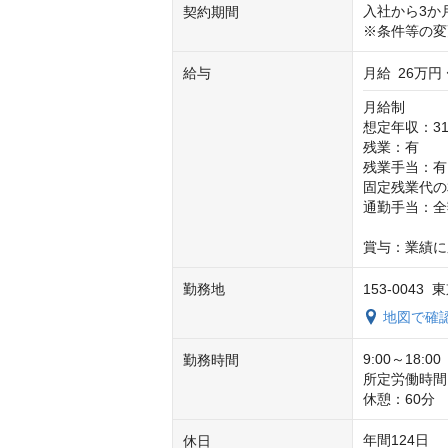
入社から3か
契約期間
※条件等の変
給与
月給
26万円 
月給制

想定年収：31
残業：有

残業手当：有
固定残業代の相
通勤手当：全額
賞与：業績に
勤務地
153-004
地図で確
9:00～18:00

勤務時間
所定労働時間
休憩：60分
年間124日

休日