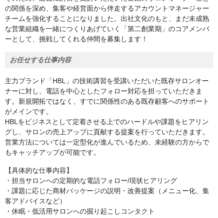
の関係を深め、集客や経営面から伴走するアカウントマネージャー
チームを強化することになりました。出社文化のもと、まだ未成熟
な営業組織を一緒につくりあげていく「第二創業期」のコアメンバ
ーとして、挑戦してくれる仲間を募集します！
お任せする仕事内容
主力ブランド「HBL」の技術講習を受講いただいた既存サロンオー
ナーに対し、電話を中心としたフォロー対応を担っていただきま
す。新規開拓ではなく、すでに関係性のある既存顧客へのサポート
がメインです。
HBLをビジネスとして定着させる上でのハードルや課題をヒアリン
グし、サロンの売上アップに貢献する提案を行っていただきます。
営業方法については一定型化が進んでいるため、未経験の方からで
もキャッチアップが可能です。
【具体的な仕事内容】
・担当サロンへの定期的な電話フォロー/現状ヒアリング
・課題に応じた商材パッケージの説明・改善提案（メニュー化、集
客アドバイスなど）
・休眠・低活用サロンへの掘り起こしコンタクト