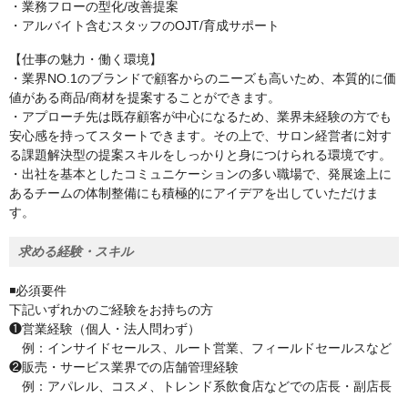
・業務フローの型化/改善提案
・アルバイト含むスタッフのOJT/育成サポート
【仕事の魅力・働く環境】
・業界NO.1のブランドで顧客からのニーズも高いため、本質的に価
値がある商品/商材を提案することができます。
・アプローチ先は既存顧客が中心になるため、業界未経験の方でも
安心感を持ってスタートできます。その上で、サロン経営者に対す
る課題解決型の提案スキルをしっかりと身につけられる環境です。
・出社を基本としたコミュニケーションの多い職場で、発展途上に
あるチームの体制整備にも積極的にアイデアを出していただけま
す。
求める経験・スキル
◾️必須要件
下記いずれかのご経験をお持ちの方
❶営業経験（個人・法人問わず）
例：インサイドセールス、ルート営業、フィールドセールスなど
❷販売・サービス業界での店舗管理経験
例：アパレル、コスメ、トレンド系飲食店などでの店長・副店長