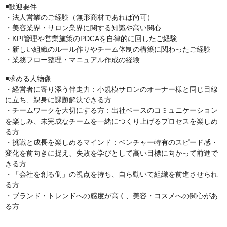
◾️歓迎要件
・法人営業のご経験（無形商材であれば尚可）
・美容業界・サロン業界に関する知識や高い関心
・KPI管理や営業施策のPDCAを自律的に回したご経験
・新しい組織のルール作りやチーム体制の構築に関わったご経験
・業務フロー整理・マニュアル作成の経験
◾️求める人物像
・経営者に寄り添う伴走力：小規模サロンのオーナー様と同じ目線
に立ち、親身に課題解決できる方
・チームワークを大切にする方：出社ベースのコミュニケーション
を楽しみ、未完成なチームを一緒につくり上げるプロセスを楽しめ
る方
・挑戦と成長を楽しめるマインド：ベンチャー特有のスピード感・
変化を前向きに捉え、失敗を学びとして高い目標に向かって前進で
きる方
・「会社を創る側」の視点を持ち、自ら動いて組織を前進させられ
る方
・ブランド・トレンドへの感度が高く、美容・コスメへの関心があ
る方