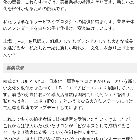
化の定着。これらすべては、美容業界の常識を塗り替え、新しい文
化を根付かせるための挑戦です。
私たちは単なるサービスやプロダクトの提供に留まらず、業界全体
のスタンダードを自らの手で仕掛け、変え続けています。
上場（IPO）を見据え、組織としてもブランドとしても大きな成長
を遂げる今、私たちと一緒に新しい時代の「文化」を創り上げませ
んか？
募集背景
株式会社JULIA IVYは、日本に「眉毛をプロにまかせる」という新し
い文化を根付かせるべく、HBL（エイチビーエル）を展開していま
す。眉毛の分野において導入店舗数は国内で圧倒的シェアを誇り、
私たちは今、「上場（IPO）」という次なる大きなステージに向け
て組織を爆速でアップデートしています。
これまで多くの施術者様に技術講習を受講いただいてきましたが、
これからは導入いただいたサロンが「ビジネスとして成功するこ
と」をより強力に支援していく体制を作ります。
そのため、過去に講習を受講いただいた全国のサロンオーナー様と