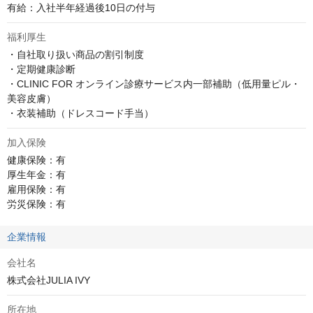
有給：入社半年経過後10日の付与
福利厚生
・自社取り扱い商品の割引制度

・定期健康診断

・CLINIC FOR オンライン診療サービス内一部補助（低用量ピル・
美容皮膚）

・衣装補助（ドレスコード手当）
加入保険
健康保険：有 

厚生年金：有 

雇用保険：有 

労災保険：有
企業情報
会社名
株式会社JULIA IVY
所在地