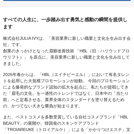
すべての人生に、一歩踏み出す勇気と感動の瞬間を提供し
ます
株式会社JULIA IVYは、「美容業界に新しい職業と文化を生み出す会
社」です。
創業のきっかけとなった眉癖改善技術 「HBL（旧：ハリウッドブロ
ウリフト）」 を原点に、美容業界に新しい職業と文化を生み出して
きました。
2026年春からは、「HBL（エイチビーエル）」において有名タレン
トを起用した大規模プロモーションが始動。 今回のプロモーション
による爆発的なブランド認知の拡大を起点に、私たちが提唱してき
た「眉毛の文化」を一過性のトレンドではなく、日本中の「当たり
前」へと定着させる。業界全体のスタンダードを塗り替えるため
の、かつてない大きな勝負が始まります。
また、ベストコスメを多数受賞している自社コスメブランド「HBL
BEAUTY」の展開や、韓国発のスキンケアブランド
「TROIAREUKE（トロイアルケ）」による「かかりつけエステ」文