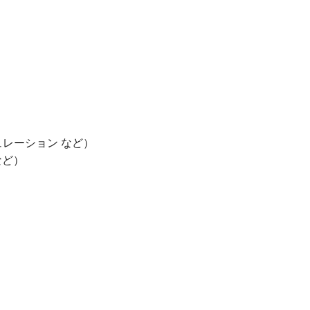
ュレーション など）
など）