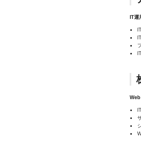
IT
We