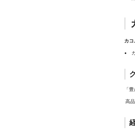
カコ
「豊
高品