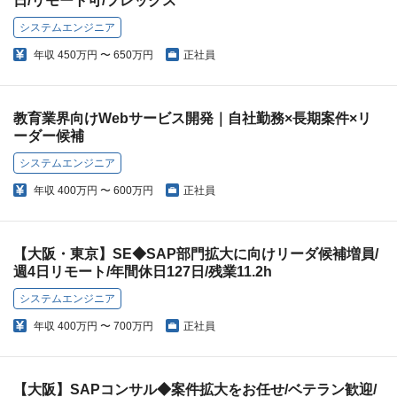
日/リモート可/フレックス
システムエンジニア
年収
450万円 〜 650万円
正社員
教育業界向けWebサービス開発｜自社勤務×長期案件×リ
ーダー候補
システムエンジニア
年収
400万円 〜 600万円
正社員
【大阪・東京】SE◆SAP部門拡大に向けリーダ候補増員/
週4日リモート/年間休日127日/残業11.2h
システムエンジニア
年収
400万円 〜 700万円
正社員
【大阪】SAPコンサル◆案件拡大をお任せ/ベテラン歓迎/