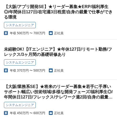
【大阪/アプリ開発SE】★リーダー募集★ERP/福利厚生
◎/年間休日127日/在宅週3日程度/自身の裁量で仕事ができ
る環境
システムエンジニア
年収
500万円 〜 700万円
正社員
未経験OK!【ITエンジニア】★年休127日/リモート勤務/フ
レックス/3ヶ月間の基礎研修あり
システムエンジニア
年収
370万円 〜 500万円
正社員
【大阪/業務系SE】★将来のリーダー募集★若手に手厚い
サポート/幅広い技術領域/多様な開発フェーズ/福利厚生◎/
年間休日127日/フレックス/テレワーク週2回/自身の裁量で
仕事ができる環境
システムエンジニア
年収
450万円 〜 600万円
正社員