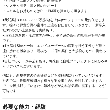
・社内または顧客との調整、開発管理
・システム開発～導入後のサポート
・スキルをお持ちの方はPL・PM等も担当して頂きます。
■受託案件(1000～2000万規模)を上位者のフォローの元お任せしま
す。徐々に得意分野の案件で上流をお任せしていきます。※新卒入
社3年の方が上流を担う実績あり。
■顧客は製造業・流通業界が中心。基幹系の販売管理/生産管理が主
です。
■1次請けSIerと一緒にエンドユーザーへの提案を行う案件など最上
流に携わる機会あり。規模も1～2億の案件と大規模なものに携わっ
ています。
■自社パッケージ事業もあり、将来的に自社プロジェクトに関わるキ
ャリアパスもございます。
他にも、新規事業の企画提案などを積極的に行っていただけます！
社内では、役職年齢問わず様々な案を出し合い検討していますの
で、今後挑戦していきたい領域などがあれば気軽に提案することが
可能です！
必要な能力・経験