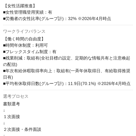
【女性活躍推進】

■女性管理職登用実績：有 

■労働者の女性比率(グループ計)：32% ※2026年4月時点
ワークライフバランス
【働く時間の自由度】

■時間年休制度：利用可 

■フレックスタイム制度：有 

■残業削減：取組有(全社目標の設定、定期的な情報共有と注意喚起
の配信) 

■年次有給休暇取得率向上：取組有(一斉年休取得日、有給取得推奨
日有) 

■平均有休取得日数(グループ計)：11.9日(70.1%) ※2026年4月時点
選考プロセス
書類選考

↓

１次面接

↓

２次面接・条件面談

↓
