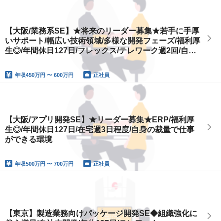
【大阪/業務系SE】★将来のリーダー募集★若手に手厚
いサポート/幅広い技術領域/多様な開発フェーズ/福利厚
生◎/年間休日127日/フレックス/テレワーク週2回/自身
の裁量で仕事ができる環境
年収
450万円 〜 600万円
正社員
【大阪/アプリ開発SE】★リーダー募集★ERP/福利厚
生◎/年間休日127日/在宅週3日程度/自身の裁量で仕事
ができる環境
年収
500万円 〜 700万円
正社員
【東京】製造業務向けパッケージ開発SE◆組織強化に