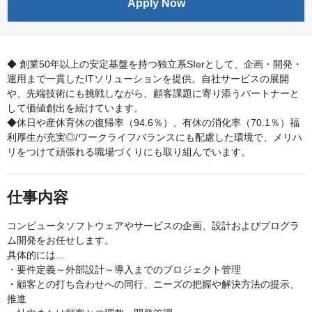
Apply Now
◆ 創業50年以上の安定基盤を持つ独立系SIerとして、企画・開発・
運用まで一貫したITソリューションを提供。自社サービスの展開
や、先端技術にも挑戦しながら、顧客課題に寄り添うパートナーと
して価値創出を続けています。
◆休日や産休育休の復帰率（94.6％）、有休の消化率（70.1％）福
利厚生が充実◎/ワークライフバランスにも配慮した環境で、メリハ
リをつけて頑張れる職場づくりにも取り組んでいます。
仕事内容
コンピュータソフトウェアやサービスの企画、設計およびプログラ
ム開発をお任せします。
具体的には...
・要件定義～外部設計～導入までのプロジェクト管理
・顧客との打ち合わせへの同行、ニーズの把握や解決方法の提示、
推進