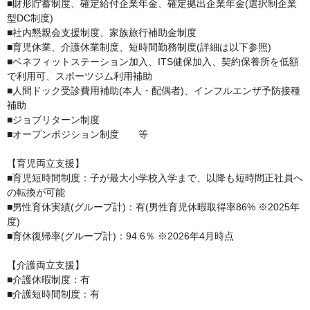
■財形貯蓄制度、確定給付企業年金、確定拠出企業年金(選択制企業
型DC制度)

■社内懇親会支援制度、家族旅行補助金制度

■育児休業、介護休業制度、短時間勤務制度(詳細は以下参照)

■ベネフィットステーション加入、ITS健保加入、契約保養所を低額
で利用可、スポーツジム利用補助

■人間ドック受診費用補助(本人・配偶者)、インフルエンザ予防接種
補助

■ジョブリターン制度

■オープンポジション制度　　等

【育児両立支援】

■育児短時間制度：子が最大小学校入学まで、以降も短時間正社員へ
の転換が可能

■男性育休実績(グループ計)：有(男性育児休暇取得率86% ※2025年
度)

■育休復帰率(グループ計)：94.6％ ※2026年4月時点

【介護両立支援】

■介護休暇制度：有 

■介護短時間制度：有
