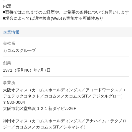
内定

■面接ではこれまでのご経歴や、ご希望の条件についてお伺いします

■場合によっては適性検査(Web)も実施する可能性あり
企業情報
会社名
カコムスグループ
創業
1971（昭和46）年7月7日
事業所
大阪オフィス（カコムスホールディングス／アコードワークス／エ
デュテックコネクト／カコムス／カコムスSIT／デジタルグロー）

〒530-0004

大阪市北区堂島浜 1-2-1 新ダイビル26F

神田オフィス（カコムスホールディングス／アナハイム・テクノロ
ジー／カコムス／カコムスSIT／シネマレイ）
