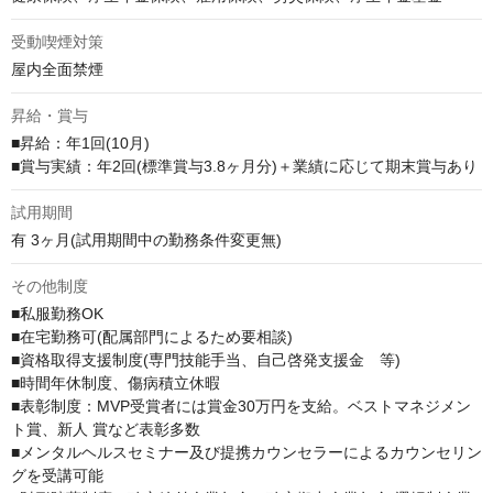
受動喫煙対策
屋内全面禁煙
昇給・賞与
■昇給：年1回(10月)

■賞与実績：年2回(標準賞与3.8ヶ月分)＋業績に応じて期末賞与あり
試用期間
有 3ヶ月(試用期間中の勤務条件変更無)
その他制度
■私服勤務OK

■在宅勤務可(配属部門によるため要相談)

■資格取得支援制度(専門技能手当、自己啓発支援金　等)

■時間年休制度、傷病積立休暇

■表彰制度：MVP受賞者には賞金30万円を支給。ベストマネジメン
ト賞、新人 賞など表彰多数

■メンタルヘルスセミナー及び提携カウンセラーによるカウンセリン
グを受講可能
