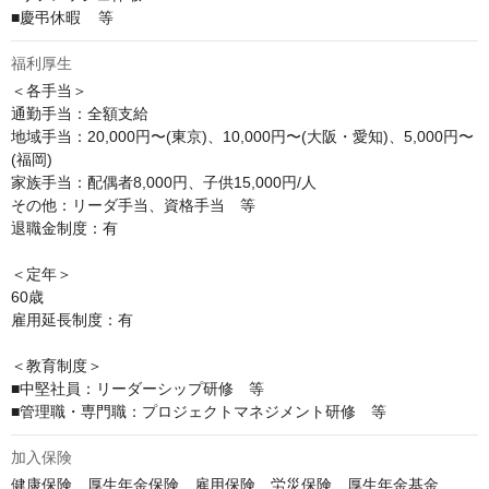
■慶弔休暇    等
福利厚生
＜各手当＞

通勤手当：全額支給

地域手当：20,000円〜(東京)、10,000円〜(大阪・愛知)、5,000円〜
(福岡)

家族手当：配偶者8,000円、子供15,000円/人

その他：リーダ手当、資格手当　等

退職金制度：有

＜定年＞

60歳

雇用延長制度：有

＜教育制度＞

■中堅社員：リーダーシップ研修　等

■管理職・専門職：プロジェクトマネジメント研修　等
加入保険
健康保険、厚生年金保険、雇用保険、労災保険、厚生年金基金