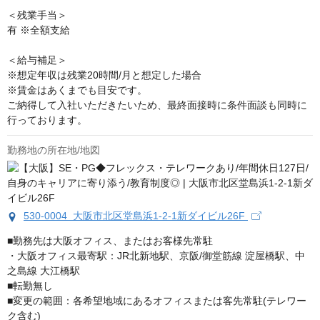
＜残業手当＞

有 ※全額支給

＜給与補足＞

※想定年収は残業20時間/月と想定した場合

※賃金はあくまでも目安です。

ご納得して入社いただきたいため、最終面接時に条件面談も同時に
行っております。
勤務地の所在地/地図
530-0004 大阪市北区堂島浜1-2-1新ダイビル26F
■勤務先は大阪オフィス、またはお客様先常駐

・大阪オフィス最寄駅：JR北新地駅、京阪/御堂筋線 淀屋橋駅、中
之島線 大江橋駅

■転勤無し

■変更の範囲：各希望地域にあるオフィスまたは客先常駐(テレワー
ク含む)