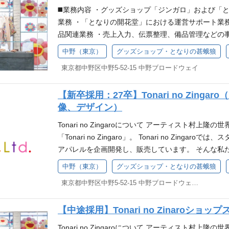
優遇 ④映像スタッフ ・公式HPやSNS（Instagram、t
◼️業務内容 ・グッズショップ「ジンガロ」および「
・店内モニター用映像作成 ⑤デザインスタッフ ・グ
業務 ・「となりの開花堂」における運営サポート業
舗やイベントの告知やフライヤーのデザイン Illustrat
品関連業務 ・売上入力、伝票整理、備品管理などの
フ希望の方は下記よりご応募ください▼ 応募フォーム
ジュール調整 ・イベントや新商品販売時の運営補助
中野（東京）
グッズショップ・となりの甚蛾狼
・基本的なPCスキル ・Adobe（Illustrator／Photo
応 ・開花堂のお菓子の梱包などの軽作業 ・店舗運営
よる） ・動画編集のご経験（志望職種による） ＜歓
東京都中野区中野5-52-15 中野ブロードウェイ
上） 【求める人物像】 ・アートやファッションに興
とりながら仕事に取り組みたい方 ・ホスピタリティ
【新卒採用：27卒】Tonari no Zing
をもって仕事に取り組める方 ・素直で臨機応変に対
像、デザイン）
Tonari no Zingaroについて アーティスト村
「Tonari no Zingaro」。 Tonari no Zin
アパレルを企画開発し、販売しています。 そんな私
募集しています。 アパレル商品制作の裏側はこちらか
中野（東京）
グッズショップ・となりの甚蛾狼
タッフ ・店舗での接客や販売 ・在庫管理 ・メール
東京都中野区中野5-52-15 中野ブロードウェイ 他(1)
る業務 ②商品の企画・制作進行スタッフ ・グッズ・
アパレルの制作進行や増産の管理 Excel、Word、Pow
【中途採用】Tonari no Zinaroショッ
PやSNS（Instagram、twitter、TikTok）の投稿
優遇 ④映像スタッフ ・公式HPやSNS（Instagram、t
Tonari no Zingaroについて アーティスト村