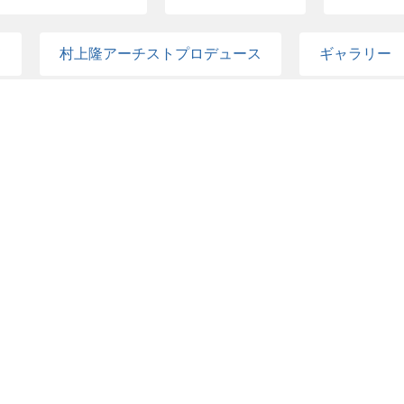
て
村上隆アーチストプロデュース
ギャラリー
布パーソナルアシスタント
法務
経理
ントスタッフ
データスタッフ
版画スタッフ
レルスタッフ
村上隆アシスタント補佐
アトリ
エリー部門
エンジニア
ファームスタッフ
・調理
グッズショップ・となりの甚蛾狼
製菓