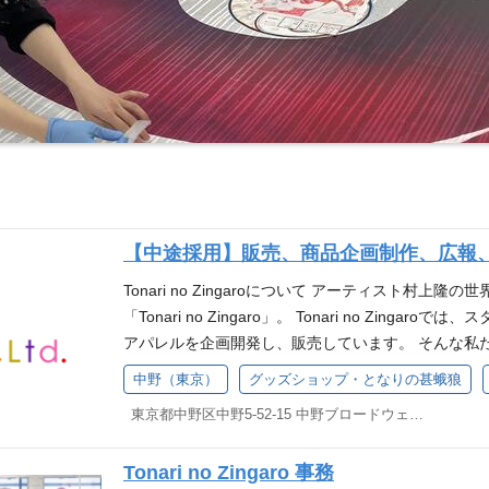
【中途採用】販売、商品企画制作、広報
Tonari no Zingaroについて アーティスト村
「Tonari no Zingaro」。 Tonari no Zin
アパレルを企画開発し、販売しています。 そんな私
募集しています。 アパレル商品制作の裏側はこちらか
中野（東京）
グッズショップ・となりの甚蛾狼
タッフ ・店舗での接客や販売・在庫管理 ・メール、
東京都中野区中野5-52-15 中野ブロードウェイ 他(1)
る業務 ②商品の企画・制作進行スタッフ ・グッズ・
アパレルの制作進行や増産の管理 Excel、Word、Pow
Tonari no Zingaro 事務
PやSNS（Instagram、twitter、TikTok）の投稿