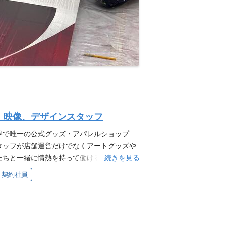
、映像、デザインスタッフ
上隆の世界で唯一の公式グッズ・アパレルショップ
garoでは、スタッフが店舗運営だけでなくアートグッズや
続きを見る
たちと一緒に情熱を持って働けるスタッフを
らご覧いただけます。 業務内容 ①販売ス
契約社員
問い合わせ対応 ・そのほか店舗運営に関わ
アパレルのプランニングと開発 ・グッズ・
erPointスキル優遇 ③広報スタッフ ・公式H
 ・広報戦略作成 ・イベント作成 Photoshopスキル