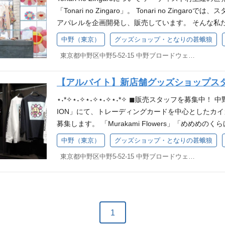
・店内モニター用映像作成 ⑤デザインスタッフ ・グ
「Tonari no Zingaro」。 Tonari no Zin
舗やイベントの告知やフライヤーのデザイン Illustrat
アパレルを企画開発し、販売しています。 そんな私
フ希望の方は下記よりご応募ください▼ 応募フォーム
募集しています。 ■SNS映えの“可愛い・おしゃれ”
中野（東京）
グッズショップ・となりの甚蛾狼
・基本的なPCスキル ・Adobe（Illustrator／Photo
ートスタジオでお仕事です。 ■アパレル・ショップ
よる） ・動画編集のご経験（志望職種による） 【求
東京都中野区中野5-52-15 中野ブロードウェイ 他(1)
こちらからご覧いただけます。 業務内容 ご入社後
味がある方 ・仲間とコミュニケーションをとりなが
ただきます。 ①販売 ・主にZingaroでのアパレル
あふれお客様と関係性を築ける方 ・責任感をもって
【アルバイト】新店舗グッズショップスタ
の商品管理 ・店舗内の商品レイアウト ②商品の企画
できる方
ングと開発 ・グッズ・アパレルの制作進行や増産の管
⋆˖*✧⋆˖✧⋆˖✧⋆˖✧⋆˖*✧ ◼︎販売スタッフを募集中！ 中野
ーション・広報 ・広報戦略作成 ・イベント作成 ④映像 ・公式
ION」にて、トレーディングカードを中心としたカ
kTok）用の写真や動画撮影・編集 ・店内モニター用
募集します。 「Murakami Flowers」「めめ
キル】 ・基本的なPCスキル ・Adobe（Illustrator／P
リジナルのグッズ、アパレル、版画等が並びます。 
中野（東京）
グッズショップ・となりの甚蛾狼
望職種による） ・動画編集のご経験（志望職種による
されています！ ※カードゲーム未経験でもOK！ ⋆˖*✧⋆˖
験（1年以上） 【求める人物像】 ・アパレル／アー
東京都中野区中野5-52-15 中野ブロードウェイ3F
中心に、店内のレイアウト（VMD）など、あなたの
方 ・美容部員やカフェスタッフ等での接客経験がある
しょう！ 具体的には…以下の業務を分担して行います
かしたい、グローバルな環境で働きたい方 ・ホスピ
・商品在庫の管理 ・商品選定、売場レイアウト、企画
での販売実務経験のある方 ・アート/カイカイキキへ
の方が活躍中！／ ・アートに興味がある・好きな方 
1
美容部員やカフェスタッフ ・ホスピタリティーを大