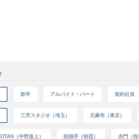
す
て
新卒
アルバイト・パート
契約社員
て
三芳スタジオ（埼玉）
元麻布（東京）
COTAN（中野坂上）
囍鵲亭（朝霞）
赤門（投