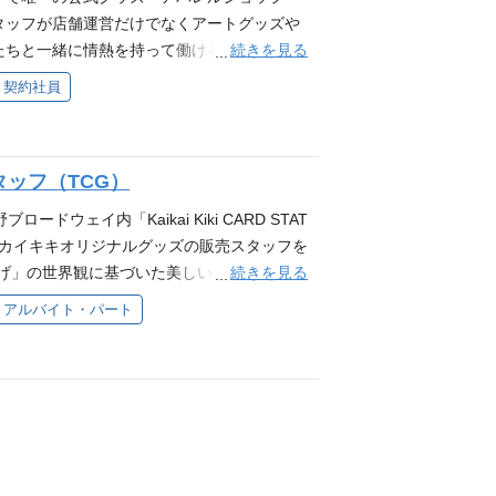
ッズ・アパレルの企画およびデザイン ・店
garoでは、スタッフが店舗運営だけでなくアートグッズや
or、Photoshopスキル優遇 ▼デザインスタッ
続きを見る
たちと一緒に情熱を持って働けるスタッフを
 求めるスキルと人物像 【求めるスキル】
なモノに囲まれた環境！ 世界に唯一無二のア
契約社員
shop／Premiere Pro）の使用経験（志望職種に
店員未経験歓迎◎ アパレル商品制作の裏側は
める人物像】 ・アートやファッションに興
は、まずは店舗での販売をメインに携わってい
ら仕事に取り組みたい方 ・ホスピタリティに
販売や接客をお任せします ・グッズ・アパレル
仕事に取り組める方 ・素直で臨機応変に対応
ッフ（TCG）
・制作進行 ・グッズ・アパレルのプランニ
理 ③広報 ・公式SNSの管理運用・プロモ
ブロードウェイ内「Kaikai Kiki CARD STAT
HPやSNS（Instagram、twitter、Ti
イカイキキオリジナルグッズの販売スタッフを
映像作成 求めるスキルと人物像 【求めるス
続きを見る
めのくらげ」の世界観に基づいた美しい店内に、 オ
hotoshop／Premiere Pro）の使用経験（志
カードゲームをプレイできるスペースも併設
アルバイト・パート
） ＜歓迎スキル＞ ・アパレルでの販売経
✧⋆˖✧⋆˖✧⋆˖*✧ ⭐業務内容⭐ 販売業務を
トに興味のある方 ・現代アートに興味がある
アイデアを活かして店舗を盛り上げていきま
方 ・美大生／学生出身の方 ・英語力を活
。 ・店舗での接客対応 ・清掃・整理整頓
タリティを大事にされている方
 【歓迎スキル・資格】 ・アパレルや店舗
強い興味をお持ちの方 ＼下記経験をお持ち
・美大出身の方 ・アパレルや接客経験者 ・
事にされている方 ・英語力を活かしたい、グ