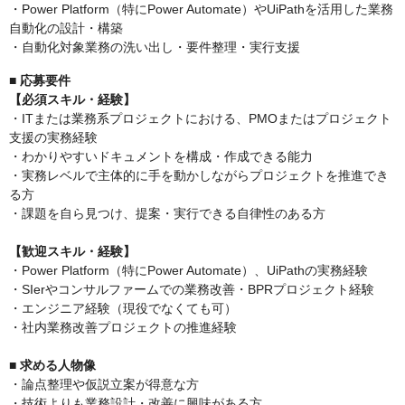
・Power Platform（特にPower Automate）やUiPathを活用した業務
自動化の設計・構築
・自動化対象業務の洗い出し・要件整理・実行支援
■ 応募要件
【必須スキル・経験】
・ITまたは業務系プロジェクトにおける、PMOまたはプロジェクト
支援の実務経験
・わかりやすいドキュメントを構成・作成できる能力
・実務レベルで主体的に手を動かしながらプロジェクトを推進でき
る方
・課題を自ら見つけ、提案・実行できる自律性のある方
【歓迎スキル・経験】
・Power Platform（特にPower Automate）、UiPathの実務経験
・SIerやコンサルファームでの業務改善・BPRプロジェクト経験
・エンジニア経験（現役でなくても可）
・社内業務改善プロジェクトの推進経験
■ 求める人物像
・論点整理や仮説立案が得意な方
・技術よりも業務設計・改善に興味がある方