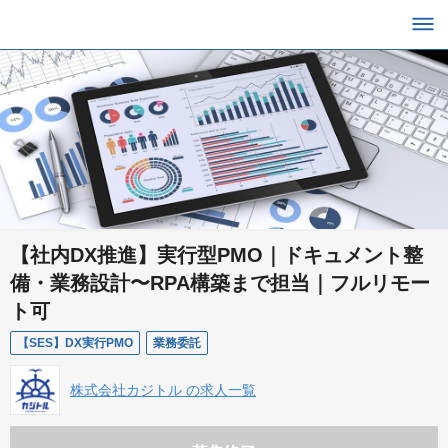
【社内DX推進】実行型PMO｜ドキュメント整
備・業務設計〜RPA構築まで担当｜フルリモー
ト可
【SES】DX実行PMO
業務委託
株式会社カジトル の求人一覧