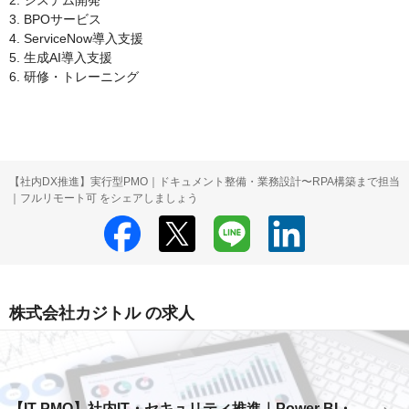
2. システム開発

3. BPOサービス

4. ServiceNow導入支援​

5. 生成AI導入支援​

6. 研修・トレーニング​

【社内DX推進】実行型PMO｜ドキュメント整備・業務設計〜RPA構築まで担当
｜フルリモート可 をシェアしましょう
株式会社カジトル の求人
【IT PMO】社内IT・セキュリティ推進｜Power BI・