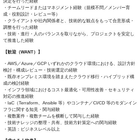
決定を行った経験
・チームリードまたはマネジメント経験（規模不問／メンバー育
成・役割設計・レビュー等）
・クライアントや社内関係者と、技術的な観点をもって合意形成・
調整を行った経験
・技術・進行・人のバランスを取りながら、プロジェクトを安定し
て推進した経験
【歓迎（WANT）】
・AWS／Azure／GCP いずれかのクラウド環境における、設計方針
検討・構成レビュー・技術選定の経験
・既存オンプレミス環境を踏まえたクラウド移行・ハイブリッド構
成の検討経験
・インフラ領域におけるコスト最適化・可用性改善・セキュリティ
対応の推進経験
・IaC（Terraform、Ansible 等）やコンテナ／CI/CD 等のモダンイン
フラに関する知見・関与経験
・複数案件・複数チームを横断して関与した経験
・技術ナレッジの整理・共有、技術方針策定への関与経験
・英語：ビジネスレベル以上