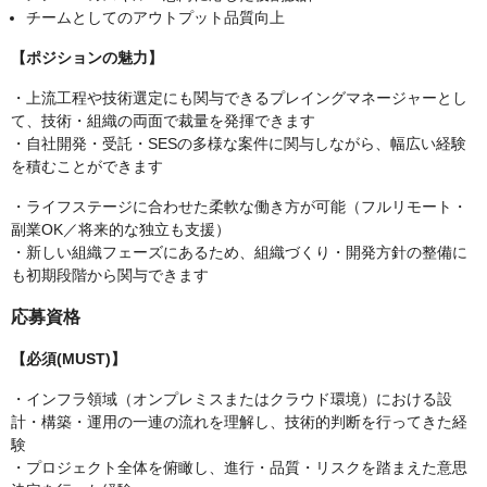
チームとしてのアウトプット品質向上
【ポジションの魅力】
・上流工程や技術選定にも関与できるプレイングマネージャーとし
て、技術・組織の両面で裁量を発揮できます
・自社開発・受託・SESの多様な案件に関与しながら、幅広い経験
を積むことができます
・ライフステージに合わせた柔軟な働き方が可能（フルリモート・
副業OK／将来的な独立も支援）
・新しい組織フェーズにあるため、組織づくり・開発方針の整備に
も初期段階から関与できます
応募資格
【必須(MUST)】
・インフラ領域（オンプレミスまたはクラウド環境）における設
計・構築・運用の一連の流れを理解し、技術的判断を行ってきた経
験
・プロジェクト全体を俯瞰し、進行・品質・リスクを踏まえた意思