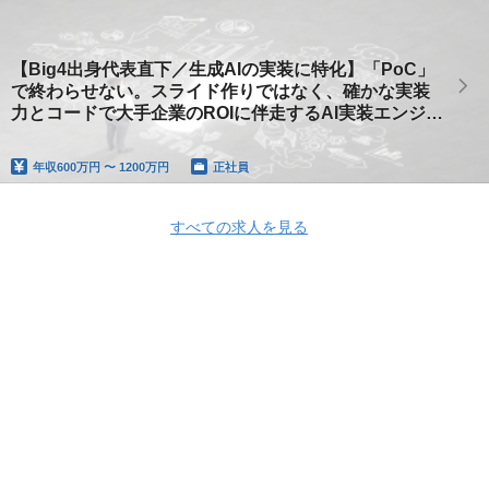
【Big4出身代表直下／生成AIの実装に特化】「PoC」
で終わらせない。スライド作りではなく、確かな実装
力とコードで大手企業のROIに伴走するAI実装エンジニ
ア｜最新AIツールフル活用
年収
600万円 〜 1200万円
正社員
すべての求人を見る