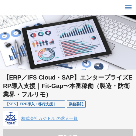
【ERP／IFS Cloud・SAP】エンタープライズE
RP導入支援｜Fit-Gap〜本番稼働（製造・防衛
業界・フルリモ）
【SES】ERP導入・移行支援｜大手コンサルティングファーム経由
業務委託
株式会社カジトル の求人一覧