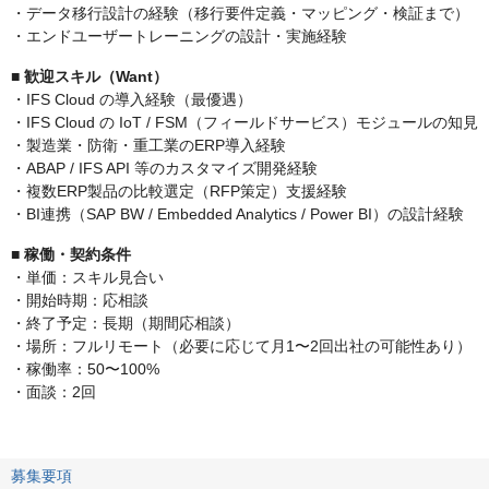
・データ移行設計の経験（移行要件定義・マッピング・検証まで）
・エンドユーザートレーニングの設計・実施経験
■ 歓迎スキル（Want）
・IFS Cloud の導入経験（最優遇）
・IFS Cloud の IoT / FSM（フィールドサービス）モジュールの知見
・製造業・防衛・重工業のERP導入経験
・ABAP / IFS API 等のカスタマイズ開発経験
・複数ERP製品の比較選定（RFP策定）支援経験
・BI連携（SAP BW / Embedded Analytics / Power BI）の設計経験
■ 稼働・契約条件
・単価：スキル見合い
・開始時期：応相談
・終了予定：長期（期間応相談）
・場所：フルリモート（必要に応じて月1〜2回出社の可能性あり）
・稼働率：50〜100%
・面談：2回
募集要項