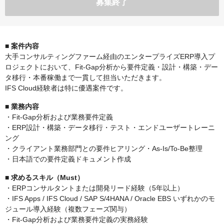
募集終了
■ 案件内容
大手コンサルティングファーム経由のエンタープライズERP導入プ
ロジェクトにおいて、Fit-Gap分析から要件定義・設計・構築・デー
タ移行・本番稼働まで一貫して担当いただきます。
IFS Cloud経験者は特に優遇案件です。
■ 業務内容
・Fit-Gap分析および業務要件定義
・ERP設計・構築・データ移行・テスト・エンドユーザートレーニ
ング
・クライアント業務部門との要件ヒアリング・As-Is/To-Be整理
・日本語での要件定義ドキュメント作成
■ 求めるスキル（Must）
・ERPコンサルタントまたは開発リード経験（5年以上）
・IFS Apps / IFS Cloud / SAP S/4HANA / Oracle EBS いずれかのモ
ジュール導入経験（複数フェーズ関与）
・Fit-Gap分析および業務要件定義の実務経験