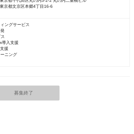
京都千代田区丸の内3-2-2 丸の内二重橋ビル 

京都文京区本郷4丁目16-6

ティングサービス

発

ス

Now導入支援​

支援​

ーニング​

募集終了