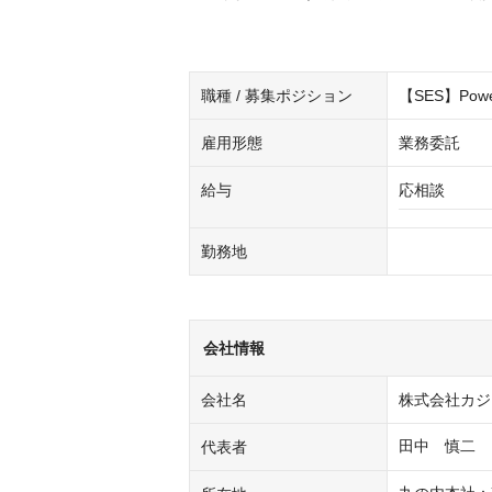
職種 / 募集ポジション
【SES】Power
雇用形態
業務委託
給与
応相談
勤務地
会社情報
会社名
株式会社カジ
田中　慎二
代表者