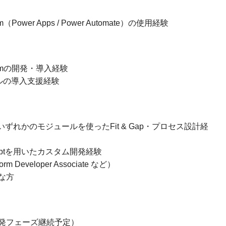
orm（Power Apps / Power Automate）の使用経験
atformの開発・導入経験
ュールの導入支援経験
 FS / PO いずれかのモジュールを使ったFit & Gap・プロセス設計経
vaScriptを用いたカスタム開発経験
m Developer Associate など）
な方
発フェーズ継続予定）