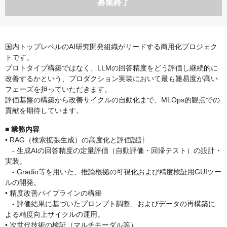
募集終了
国内トップレベルのAI研究開発組織がリードする商用化プロジェク
トです。
プロトタイプ構築ではなく、LLMの回答精度をどう評価し継続的に
改善するかという、プロダクション実装において最も難易度が高い
フェーズを担っていただきます。
評価基盤の構築から改善サイクルの自動化まで、MLOps的観点での
貢献を期待しています。
■ 業務内容
• RAG（検索拡張生成）の高度化と評価設計
‐ 生成AIの回答精度の定量評価（自動評価・回帰テスト）の設計・
実装。
‐ Gradio等を用いた、推論根拠の可視化および精度検証用GUIツー
ルの開発。
• 精度改善パイプラインの構築
‐ 評価結果に基づいたプロンプト調整、およびデータの再構築に
よる精度向上サイクルの運用。
• 次世代技術の検証（マルチモーダル等）