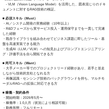
‐ VLM（Vision Language Model）を活用した、図表混じりのドキ
ュメントに対するRAG技術の検証。
■ 必須スキル（Must）
・AI／システム開発の実務経験（10年以上）
・R&Dフェーズから実サービス投入・運用保守までを一貫して完遂
した経験
・既存ライブラリを組み合わせてビジネス課題に即したツール・基
盤を高速実装できる能力
・生成AI（LLM／VLM）への知見およびプロンプトエンジニアリン
グ・評価手法を自ら開拓できる方
■ 尚可スキル（Want）
・大手メーカー等でのプロジェクトリード経験があり、若手と並走
しながら技術的支柱となれる方
・画像認識・センシング技術のバックグラウンドを持ち、マルチモ
ーダルRAGへの拡張に対応できる方
■ 稼働・契約条件
・開始時期：2026年5月〜
・稼働率：1.0人月（状況により相談可能）
・勤務形態：フルリモート