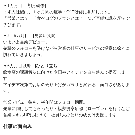
▼1カ月目…[初月研修]
まず入社後は、１ヶ月間の座学・OJT研修に参加します。
「営業とは？」「食べログのプランとは？」など基礎知識を座学で
学びます。
▼2～5カ月目…[見習い期間]
いよいよ営業デビュー。
先輩のフォローを受けながら営業の仕事やサービスの提案に徐々に
慣れていきましょう。
▼6カ月目以降…[ひとり立ち]
飲食店の課題解決に向けた企画やアイデアを自ら進んで提案しま
す。
アイデア次第でお店の売り上げがガラリと変わる、面白さがありま
す。
営業デビュー後も、半年間はフォロー期間。
先輩に同行してもらったり・模擬提案研修（ロープレ）を行うなど
営業スキルUPにむけて 社員1人ひとりの成長は支援します
仕事の面白み