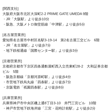
[関西支社]

大阪府大阪市北区大深町2-2 PRIME GATE UMEDA 9階

・JR「大阪駅」より徒歩10分

・阪急、大阪メトロ御堂筋線「中津駅」より徒歩5分

[名古屋営業所]

愛知県名古屋市中村区名駅3-19-14　第2名古屋三交ビル　6階

・JR「名古屋駅」より徒歩7分

・地下鉄桜通線「国際センター駅」より徒歩3分

[京都営業所]

京都府京都市下京区四条通麩屋町西入立売東町28-2　大和証券京都
ビル　5階

・阪急京都線「京都河原町駅」より徒歩4分

・市営地下鉄烏丸線「四条駅」より徒歩7分

・京阪電鉄「祇園四条駅」より徒歩8分

[兵庫営業所]

兵庫県神戸市中央区磯上通8丁目3-10　井門三宮ビル　10階

・神戸市営地下鉄海岸線「三宮・花時計前駅」より徒歩2分
