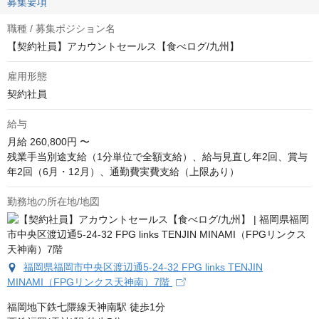
募集要項
職種 / 募集ポジション名
【契約社員】アカウントセールス【食べログ/九州】
雇用形態
契約社員
給与
月給
260,800円 〜
残業手当別途支給（1分単位で全額支給）、給与見直し年2回、賞与
年2回（6月・12月）、通勤費実費支給（上限あり）
勤務地の所在地/地図
福岡県福岡市中央区渡辺通5-24-32 FPG links TENJIN
MINAMI（FPGリンクス天神南）7階
福岡地下鉄七隈線天神南駅 徒歩1分
