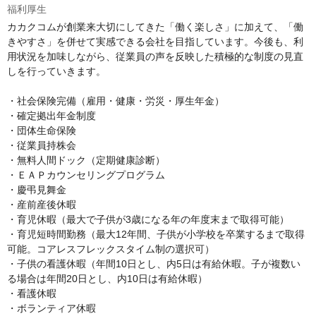
福利厚生
カカクコムが創業来大切にしてきた「働く楽しさ」に加えて、「働
きやすさ」を併せて実感できる会社を目指しています。今後も、利
用状況を加味しながら、従業員の声を反映した積極的な制度の見直
しを行っていきます。

・社会保険完備（雇用・健康・労災・厚生年金）

・確定拠出年金制度

・団体生命保険

・従業員持株会

・無料人間ドック（定期健康診断）

・ＥＡＰカウンセリングプログラム

・慶弔見舞金

・産前産後休暇

・育児休暇（最大で子供が3歳になる年の年度末まで取得可能）

・育児短時間勤務（最大12年間、子供が小学校を卒業するまで取得
可能。コアレスフレックスタイム制の選択可）

・子供の看護休暇（年間10日とし、内5日は有給休暇。子が複数い
る場合は年間20日とし、内10日は有給休暇）

・看護休暇

・ボランティア休暇
