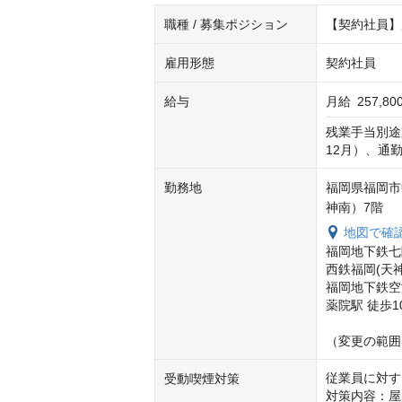
職種 / 募集ポジション
【契約社員】
雇用形態
契約社員
給与
月給
257,8
残業手当別途
12月）、通
勤務地
福岡県福岡市中央
神南）7階
地図で確
福岡地下鉄七
西鉄福岡(天神)
福岡地下鉄空
薬院駅 徒歩10
（変更の範囲
従業員に対す
受動喫煙対策
対策内容：屋