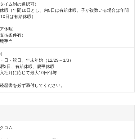
タイム制の選択可）

休暇（年間10日とし、内5日は有給休暇。子が複数いる場合は年間
10日は有給休暇）

ア休暇

支払条件有）

境⼿当


日・祝日、年末年始（12/29～1/3）

暇3日、有給休暇、慶弔休暇

入社月に応じて最大10日付与
経歴書を必ず添付してください。
クコム