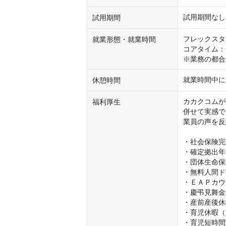
試用期間なし
試用期間
フレックスタ
就業形態・就業時間
コアタイム：午
※業務の都合
就業時間中に
休憩時間
カカクコムが
福利厚生
併せて実感で
業員の声を反
・社会保険完
・確定拠出年
・団体生命保
・無料人間ド
・ＥＡＰカウ
・慶弔見舞金

・産前産後休
・育児休暇（
・育児短時間