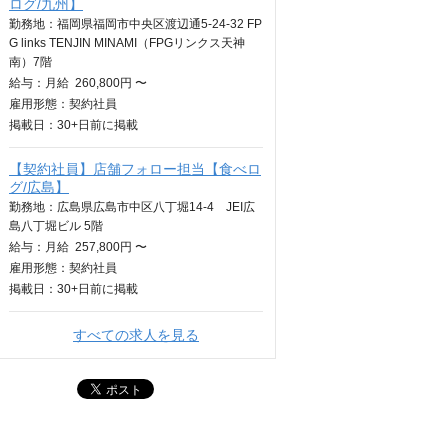
ログ/九州】
勤務地：福岡県福岡市中央区渡辺通5-24-32 FP
G links TENJIN MINAMI（FPGリンクス天神
南）7階
給与：
月給
260,800円 〜
雇用形態：契約社員
掲載日：
30+日
前に掲載
【契約社員】店舗フォロー担当【食べロ
グ/広島】
勤務地：広島県広島市中区八丁堀14-4 JEI広
島八丁堀ビル 5階
給与：
月給
257,800円 〜
雇用形態：契約社員
掲載日：
30+日
前に掲載
すべての求人を見る