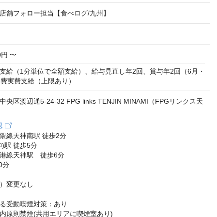
店舗フォロー担当【食べログ/九州】
00円 〜
支給（1分単位で全額支給）、給与見直し年2回、賞与年2回（6月・
勤費実費支給（上限あり）
区渡辺通5-24-32 FPG links TENJIN MINAMI（FPGリンクス天
認
隈線天神南駅 徒歩2分

駅 徒歩5分 

港線天神駅　徒歩6分

分

）変更なし
る受動喫煙対策：あり

内原則禁煙(共用エリアに喫煙室あり)