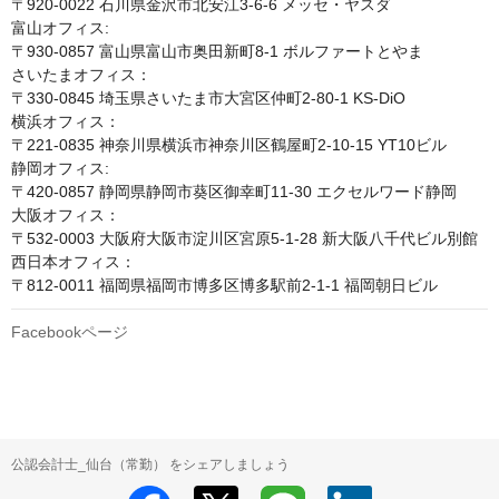
〒920-0022 石川県金沢市北安江3-6-6 メッセ・ヤスダ 

富山オフィス:

〒930-0857 富山県富山市奥田新町8-1 ボルファートとやま

さいたまオフィス：

〒330-0845 埼玉県さいたま市大宮区仲町2-80-1 KS-DiO

横浜オフィス：

〒221-0835 神奈川県横浜市神奈川区鶴屋町2-10-15 YT10ビル

静岡オフィス:

〒420-0857 静岡県静岡市葵区御幸町11-30 エクセルワード静岡

大阪オフィス：

〒532-0003 大阪府大阪市淀川区宮原5-1-28 新大阪八千代ビル別館

西日本オフィス：

〒812-0011 福岡県福岡市博多区博多駅前2-1-1 福岡朝日ビル
Facebookページ
公認会計士_仙台（常勤） をシェアしましょう