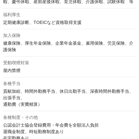
暇、慶弔休暇、産前産後休暇、育児休暇、介護休暇、試験休暇　等
福利厚生
定期健康診断、TOEICなど資格取得支援
加入保険
健康保険、厚生年金保険、企業年金基金、雇用保険、労災保険、介
護保険
受動喫煙対策
屋内禁煙
各種手当
貢献加給、時間外勤務手当、休日出勤手当、深夜時間外勤務手当、
出張手当、

通勤費（実費精算）
各種制度・その他
公認会計士協会登録費用・年会費を全額法人負担

退職金制度、時短勤務制度あり

在宅勤務あり　
