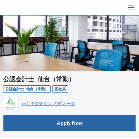
公認会計士_仙台（常勤）
公認会計士_仙台（常勤）
正社員
かなで監査法人 の求人一覧
Apply Now