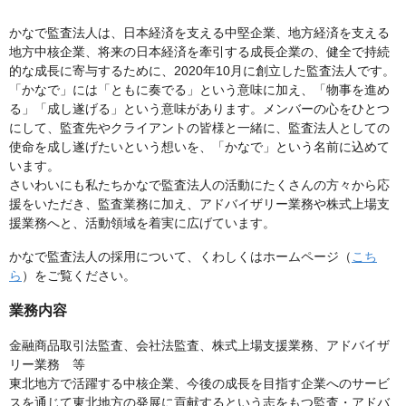
かなで監査法人は、日本経済を支える中堅企業、地方経済を支える
地方中核企業、将来の日本経済を牽引する成長企業の、健全で持続
的な成長に寄与するために、2020年10月に創立した監査法人です。
「かなで」には「ともに奏でる」という意味に加え、「物事を進め
る」「成し遂げる」という意味があります。メンバーの心をひとつ
にして、監査先やクライアントの皆様と一緒に、監査法人としての
使命を成し遂げたいという想いを、「かなで」という名前に込めて
います。
さいわいにも私たちかなで監査法人の活動にたくさんの方々から応
援をいただき、監査業務に加え、アドバイザリー業務や株式上場支
援業務へと、活動領域を着実に広げています。
かなで監査法人の採用について、くわしくはホームページ（
こち
ら
）をご覧ください。
業務内容
金融商品取引法監査、会社法監査、株式上場支援業務、アドバイザ
リー業務 等
東北地方で活躍する中核企業、今後の成長を目指す企業へのサービ
スを通じて東北地方の発展に貢献するという志をもつ監査・アドバ