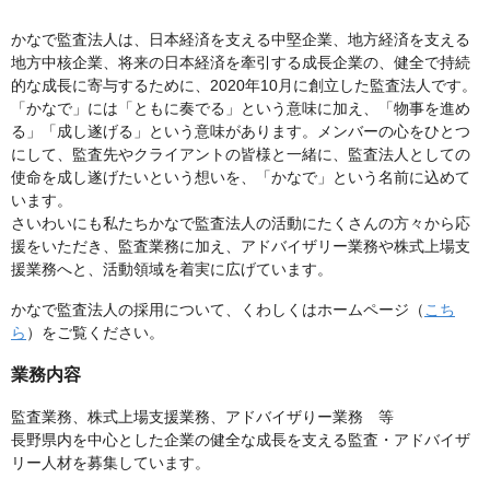
かなで監査法人は、日本経済を支える中堅企業、地方経済を支える
地方中核企業、将来の日本経済を牽引する成長企業の、健全で持続
的な成長に寄与するために、2020年10月に創立した監査法人です。
「かなで」には「ともに奏でる」という意味に加え、「物事を進め
る」「成し遂げる」という意味があります。メンバーの心をひとつ
にして、監査先やクライアントの皆様と一緒に、監査法人としての
使命を成し遂げたいという想いを、「かなで」という名前に込めて
います。
さいわいにも私たちかなで監査法人の活動にたくさんの方々から応
援をいただき、監査業務に加え、アドバイザリー業務や株式上場支
援業務へと、活動領域を着実に広げています。
かなで監査法人の採用について、くわしくはホームページ（
こち
ら
）をご覧ください。
業務内容
監査業務、株式上場支援業務、アドバイザりー業務 等
長野県内を中心とした企業の健全な成長を支える監査・アドバイザ
リー人材を募集しています。