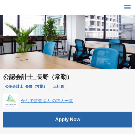
公認会計士_長野（常勤）
公認会計士_長野（常勤）
正社員
かなで監査法人 の求人一覧
Apply Now