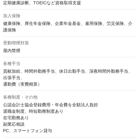
定期健康診断、TOEICなど資格取得支援
加入保険
健康保険、厚生年金保険、企業年金基金、雇用保険、労災保険、介
護保険
受動喫煙対策
屋内禁煙
各種手当
貢献加給、時間外勤務手当、休日出勤手当、深夜時間外勤務手当、
出張手当、

通勤費（実費精算）
各種制度・その他
公認会計士協会登録費用・年会費を全額法人負担

退職金制度、時短勤務制度あり

在宅勤務あり　

副業応相談 

PC、スマートフォン貸与