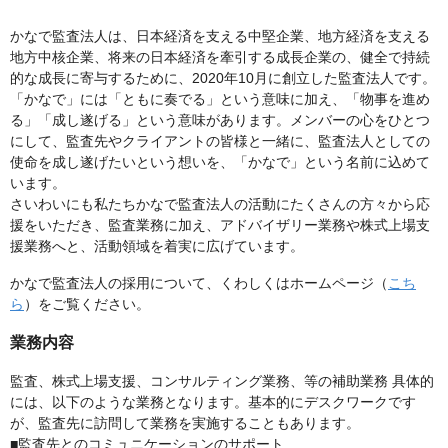
かなで監査法人は、日本経済を支える中堅企業、地方経済を支える
地方中核企業、将来の日本経済を牽引する成長企業の、健全で持続
的な成長に寄与するために、2020年10月に創立した監査法人です。
「かなで」には「ともに奏でる」という意味に加え、「物事を進め
る」「成し遂げる」という意味があります。メンバーの心をひとつ
にして、監査先やクライアントの皆様と一緒に、監査法人としての
使命を成し遂げたいという想いを、「かなで」という名前に込めて
います。
さいわいにも私たちかなで監査法人の活動にたくさんの方々から応
援をいただき、監査業務に加え、アドバイザリー業務や株式上場支
援業務へと、活動領域を着実に広げています。
かなで監査法人の採用について、くわしくはホームページ（
こち
ら
）をご覧ください。
業務内容
監査、株式上場支援、コンサルティング業務、等の補助業務 具体的
には、以下のような業務となります。基本的にデスクワークです
が、監査先に訪問して業務を実施することもあります。
■監査先とのコミュニケーションのサポート