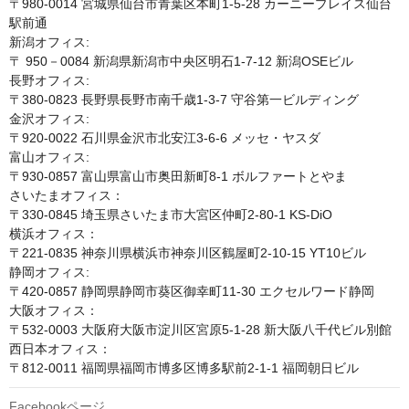
〒980-0014 宮城県仙台市青葉区本町1-5-28 カーニープレイス仙台
駅前通

新潟オフィス:

〒 950－0084 新潟県新潟市中央区明石1-7-12 新潟OSEビル

長野オフィス:

〒380-0823 長野県長野市南千歳1-3-7 守谷第一ビルディング

金沢オフィス:

〒920-0022 石川県金沢市北安江3-6-6 メッセ・ヤスダ 

富山オフィス:

〒930-0857 富山県富山市奥田新町8-1 ボルファートとやま

さいたまオフィス：

〒330-0845 埼玉県さいたま市大宮区仲町2-80-1 KS-DiO

横浜オフィス：

〒221-0835 神奈川県横浜市神奈川区鶴屋町2-10-15 YT10ビル

静岡オフィス:

〒420-0857 静岡県静岡市葵区御幸町11-30 エクセルワード静岡

大阪オフィス：

〒532-0003 大阪府大阪市淀川区宮原5-1-28 新大阪八千代ビル別館

西日本オフィス：

〒812-0011 福岡県福岡市博多区博多駅前2-1-1 福岡朝日ビル
Facebookページ