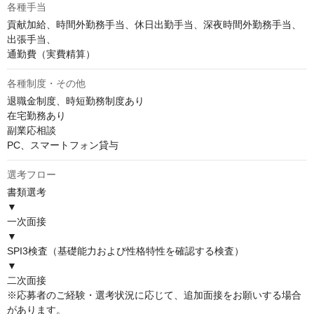
各種手当
貢献加給、時間外勤務手当、休日出勤手当、深夜時間外勤務手当、
出張手当、

通勤費（実費精算）
各種制度・その他
退職金制度、時短勤務制度あり

在宅勤務あり　

副業応相談 

PC、スマートフォン貸与
選考フロー
書類選考

▼

一次面接

▼

SPI3検査（基礎能力および性格特性を確認する検査）

▼

二次面接

※応募者のご経験・選考状況に応じて、追加面接をお願いする場合
があります。