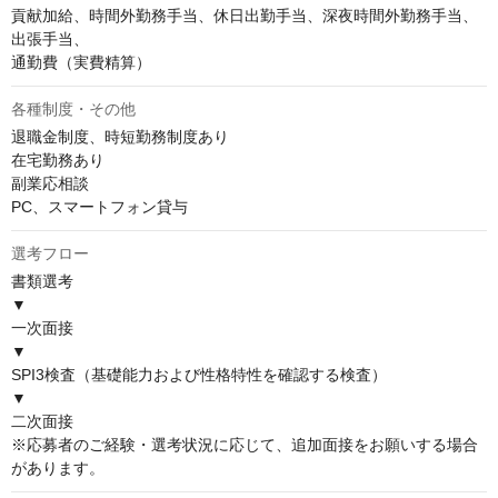
貢献加給、時間外勤務手当、休日出勤手当、深夜時間外勤務手当、
出張手当、

通勤費（実費精算）
各種制度・その他
退職金制度、時短勤務制度あり

在宅勤務あり　

副業応相談 

PC、スマートフォン貸与
選考フロー
書類選考

▼

一次面接

▼

SPI3検査（基礎能力および性格特性を確認する検査）

▼

二次面接

※応募者のご経験・選考状況に応じて、追加面接をお願いする場合
があります。