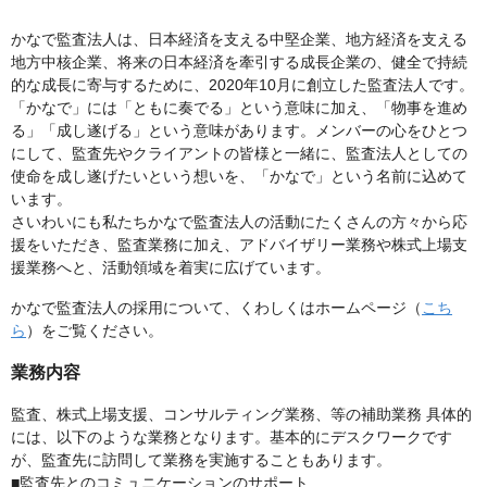
かなで監査法人は、日本経済を支える中堅企業、地方経済を支える
地方中核企業、将来の日本経済を牽引する成長企業の、健全で持続
的な成長に寄与するために、2020年10月に創立した監査法人です。
「かなで」には「ともに奏でる」という意味に加え、「物事を進め
る」「成し遂げる」という意味があります。メンバーの心をひとつ
にして、監査先やクライアントの皆様と一緒に、監査法人としての
使命を成し遂げたいという想いを、「かなで」という名前に込めて
います。
さいわいにも私たちかなで監査法人の活動にたくさんの方々から応
援をいただき、監査業務に加え、アドバイザリー業務や株式上場支
援業務へと、活動領域を着実に広げています。
かなで監査法人の採用について、くわしくはホームページ（
こち
ら
）をご覧ください。
業務内容
監査、株式上場支援、コンサルティング業務、等の補助業務 具体的
には、以下のような業務となります。基本的にデスクワークです
が、監査先に訪問して業務を実施することもあります。
■監査先とのコミュニケーションのサポート