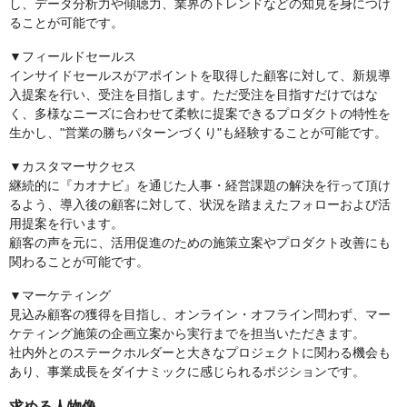
し、データ分析力や傾聴力、業界のトレンドなどの知見を身につけ
ることが可能です。
▼フィールドセールス
インサイドセールスがアポイントを取得した顧客に対して、新規導
入提案を行い、受注を目指します。ただ受注を目指すだけではな
く、多様なニーズに合わせて柔軟に提案できるプロダクトの特性を
生かし、"営業の勝ちパターンづくり"も経験することが可能です。
▼カスタマーサクセス
継続的に『カオナビ』を通じた人事・経営課題の解決を行って頂け
るよう、導入後の顧客に対して、状況を踏まえたフォローおよび活
用提案を行います。
顧客の声を元に、活用促進のための施策立案やプロダクト改善にも
関わることが可能です。
▼マーケティング
見込み顧客の獲得を目指し、オンライン・オフライン問わず、マー
ケティング施策の企画立案から実行までを担当いただきます。
社内外とのステークホルダーと大きなプロジェクトに関わる機会も
あり、事業成長をダイナミックに感じられるポジションです。
求める人物像