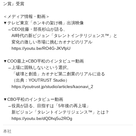
ン賞』受賞

＜メディア情報・動画＞

▼テレビ東京「ホンキの架け橋」出演映像

　→CEO佐藤・部長杉山が語る、

　　AI時代の新ビジョン「タレントインテリジェンス™」と

　　変化の激しい市場に挑むカオナビのリアル

　　https://youtu.be/RO4G-JKVfpU

▼COO最上×CBO平松のインタビュー動画

　→上場に固執しないという選択。

　　「破壊と創造」カオナビ第二創業のリアルに迫る

　　（出典：YOUTRUST Studio）

　　https://youtrust.jp/studio/articles/kaonavi_2

▼CBO平松のインタビュー動画

　→役員が語る、目指すは「5年後の再上場」

　　新ビジョン「タレントインテリジェンス™」とは？

　　https://youtu.be/dQDhq5u2ROg
本社