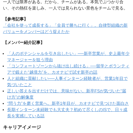
一人では限界がある。だから、チームがある。本気でぶつかり合
い、その熱狂を楽しみ、一人では見られない景色をチームで見る。
【参考記事】
「会社を使って成長する」「全員で勝ちに行く」。自律型組織の新
バリューをメンバーはどう捉えたか
【メンバー紹介記事】
「人のポテンシャルを引き出したい」──新卒営業が、史上最年少
マネージャーを狙う理由
「コンフォートゾーンから抜け出し続ける」──留学とボランティ
アで鍛えた“越境力”を、カオナビで試す新卒の話
人と組織に貢献したい──人事インターン経験者が、営業1年目で
気づいたこと
正しい答えを出すだけでは、意味がない。新卒FSが気づいた“届
け方”の解像度
“問う力”を磨く営業へ。新卒1年目が、カオナビで見つけた面白さ
長期インターン未経験でも大丈夫？初めて尽くしのISで、日々成
長を実感している話
キャリアイメージ