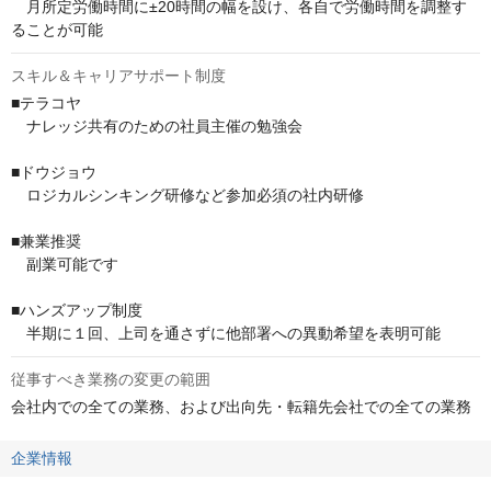
　月所定労働時間に±20時間の幅を設け、各自で労働時間を調整す
ることが可能
スキル＆キャリアサポート制度
■テラコヤ

　ナレッジ共有のための社員主催の勉強会

■ドウジョウ

　ロジカルシンキング研修など参加必須の社内研修

■兼業推奨

　副業可能です

■ハンズアップ制度

　半期に１回、上司を通さずに他部署への異動希望を表明可能
従事すべき業務の変更の範囲
会社内での全ての業務、および出向先・転籍先会社での全ての業務
企業情報