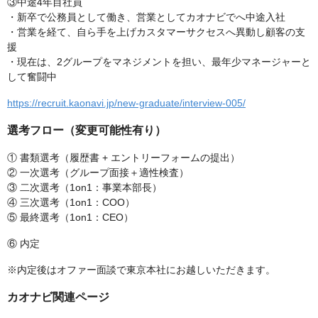
③中途4年目社員
・新卒で公務員として働き、営業としてカオナビでへ中途入社
・営業を経て、自ら手を上げカスタマーサクセスへ異動し顧客の支
援
・現在は、2グループをマネジメントを担い、最年少マネージャーと
して奮闘中
https://recruit.kaonavi.jp/new-graduate/interview-005/
選考フロー（変更可能性有り）
① 書類選考（履歴書 + エントリーフォームの提出）
② 一次選考（グループ面接＋適性検査）
③ 二次選考（1on1：事業本部長）
④ 三次選考（1on1：COO）
⑤ 最終選考（1on1：CEO）
⑥ 内定
※内定後はオファー面談で東京本社にお越しいただきます。
カオナビ関連ページ