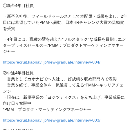
①新卒4年目社員
・新卒入社後、フィールドセールスとして本配属・成果を出し、2年
目には希望していたPMMへ異動、日本HRチャレンジ大賞の奨励賞
を受賞
・4年目には、職種の壁を越えた“フルスタック”な成長を目指しエン
タープライズセールスへ*PMM：プロダクトマーケティングマネー
ジャー
https://recruit.kaonavi.jp/new-graduate/interview-004/
②中途4年目社員
・営業としてカオナビでへ入社し、好成績を収め部門内で表彰
・営業を経て、事業全体を一気通貫して見る*PMMへキャリアチェ
ンジ
・現在は、新規事業の「ヨジツティクス」を立ち上げ、事業成長に
向け日々奮闘中
*PMM：プロダクトマーケティングマネージャー
https://recruit.kaonavi.jp/new-graduate/interview-003/