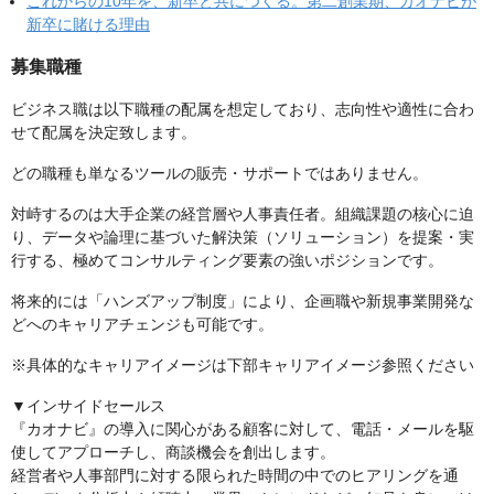
これからの10年を、新卒と共につくる。第二創業期、カオナビが
新卒に賭ける理由
募集職種
ビジネス職は以下職種の配属を想定しており、志向性や適性に合わ
せて配属を決定致します。
どの職種も単なるツールの販売・サポートではありません。
対峙するのは大手企業の経営層や人事責任者。組織課題の核心に迫
り、データや論理に基づいた解決策（ソリューション）を提案・実
行する、極めてコンサルティング要素の強いポジションです。
将来的には「ハンズアップ制度」により、企画職や新規事業開発な
どへのキャリアチェンジも可能です。
※具体的なキャリアイメージは下部キャリアイメージ参照ください
▼インサイドセールス
『カオナビ』の導入に関心がある顧客に対して、電話・メールを駆
使してアプローチし、商談機会を創出します。
経営者や人事部門に対する限られた時間の中でのヒアリングを通