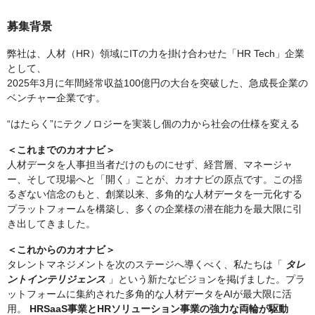
募集背景
弊社は、人材（HR）領域にITの力を掛け合わせた「HR Tech」企業
として、
2025年3月に年間経常収益100億円の大台を突破した、急成長企業の
ベンチャー企業です。
“はたらく”にテクノロジーを実装し個の力から社会の仕様を変える
＜これまでのカオナビ＞
人材データを人事担当者だけのものにせず、経営層、マネージャ
ー、そして現場へと「開く」ことが、カオナビの原点です。この揺
るぎない信念のもと、創業以来、多角的な人材データを一元化する
プラットフォームを構築し、多くの企業様の潜在能力を最大限に引
き出してきました。
＜これからのカオナビ＞
タレントマネジメントを次のステージへ導くべく、私たちは「
タレ
ントインテリジェンス
」という新たなビジョンを掲げました。プラ
ットフォームに集約された多角的な人材データをAIが最大限に活
用。
HRSaaS事業とHRソリューション事業の強力な両輪が駆動