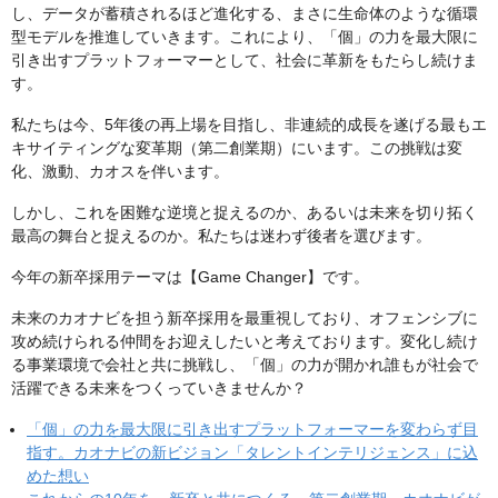
し、データが蓄積されるほど進化する、まさに生命体のような循環
型モデルを推進していきます。これにより、「個」の力を最大限に
引き出すプラットフォーマーとして、社会に革新をもたらし続けま
す。
私たちは今、5年後の再上場を目指し、非連続的成長を遂げる最もエ
キサイティングな変革期（第二創業期）にいます。この挑戦は変
化、激動、カオスを伴います。
しかし、これを困難な逆境と捉えるのか、あるいは未来を切り拓く
最高の舞台と捉えるのか。私たちは迷わず後者を選びます。
今年の新卒採用テーマは【Game Changer】です。
未来のカオナビを担う新卒採用を最重視しており、オフェンシブに
攻め続けられる仲間をお迎えしたいと考えております。変化し続け
る事業環境で会社と共に挑戦し、「個」の力が開かれ誰もが社会で
活躍できる未来をつくっていきませんか？
「個」の力を最大限に引き出すプラットフォーマーを変わらず目
指す。カオナビの新ビジョン「タレントインテリジェンス」に込
めた想い