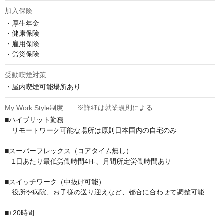
加入保険
・厚生年金

・健康保険

・雇用保険

・労災保険
受動喫煙対策
・屋内喫煙可能場所あり
My Work Style制度 ※詳細は就業規則による
■ハイブリット勤務

　リモートワーク可能な場所は原則日本国内の自宅のみ

■スーパーフレックス（コアタイム無し）

　1日あたり最低労働時間4H-、月間所定労働時間あり

■スイッチワーク（中抜け可能）

　役所や病院、お子様の送り迎えなど、都合に合わせて調整可能

■±20時間
