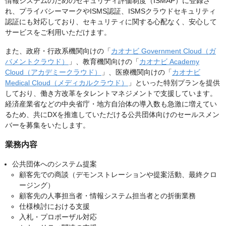
情報システムのためのセキュリティ評価制度（ISMAP）に登録さ
れ、プライバシーマークやISMS認証、ISMSクラウドセキュリティ
認証にも対応しており、セキュリティに関する心配なく、安心して
サービスをご利用いただけます。
また、政府・行政系機関向けの「
カオナビ Government Cloud（ガ
バメントクラウド）
」、教育機関向けの「
カオナビ Academy
Cloud（アカデミークラウド）
」、医療機関向けの「
カオナビ
Medical Cloud（メディカルクラウド）
」といった特別プランを提供
しており、働き方改革をタレントマネジメントで支援しています。
経済産業省などの中央省庁・地方自治体の導入数も急激に増えてい
るため、共にDXを推進していただける公共団体向けのセールスメン
バーを募集をいたします。
業務内容
公共団体へのシステム提案
顧客先での商談（デモンストレーションや提案活動、最終クロ
ージング）
顧客先の人事担当者・情報システム担当者との折衝業務
仕様検討における支援
入札・プロポーザル対応