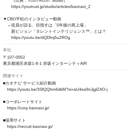
　　（出典：YOUTRUST Studio）

　　https://youtrust.jp/studio/articles/kaonavi_2

▼CBO平松のインタビュー動画

　→役員が語る、目指すは「5年後の再上場」

　　新ビジョン「タレントインテリジェンス™」とは？

　　https://youtu.be/dQDhq5u2ROg
本社
〒107-0052

東京都港区赤坂1-8-1 赤坂インターシティAIR
関連サイト
■カオナビ サービス紹介動画

　https://youtu.be/3SfQQhm6dkM?si=aU4ea9nJjglZ4O-j

■コーポレートサイト

　https://corp.kaonavi.jp/ 

■採用サイト

　https://recruit.kaonavi.jp/
