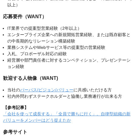
以上）
応募要件（WANT）
IT業界での提案型営業経験（2年以上）
エンタープライズ企業への新規開拓営業経験、または既存顧客と
の中長期的なリレーション構築経験
業務システムやWebサービス等の提案型の営業経験
入札、プロポーザル対応の経験
経営層や部門責任者に対するコンペティション、プレゼンテーシ
ョン経験
歓迎する人物像（WANT)
当社の
パーパス/ビジョン/バリュー
に共感いただける方
社内外問わずステークホルダーと協働し業務遂行が出来る方
【参考記事】
「会社を使って成長する」「全員で勝ちに行く」。自律型組織の新
バリューをメンバーはどう捉えたか
参考サイト