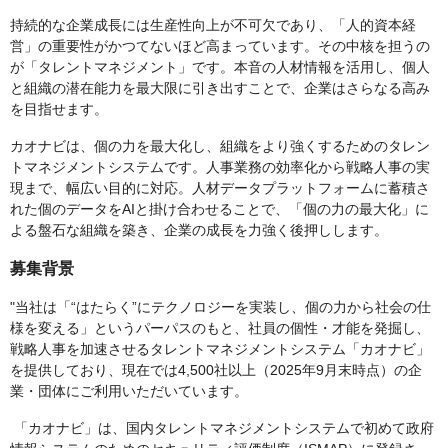
持続的な企業成長には生産性向上が不可欠であり、「人的資本経
営」の重要性がかつてないほど高まっています。その中核を担うの
が「タレントマネジメント」です。本音の人材情報を活用し、個人
と組織の潜在能力を最大限に引き出すことで、企業はさらなる高み
を目指せます。
カオナビは、個の力を最大化し、組織をより強くするためのタレン
トマネジメントシステムです。人事業務の効率化から戦略人事の実
現まで、幅広い目的に対応。人材データプラットフォームに蓄積さ
れた個のデータをAIと掛け合わせることで、「個の力の最大化」に
よる盤石な組織を築き、企業の成長を力強く後押しします。
募集背景
"当社は「“はたらく”にテクノロジーを実装し、個の力から社会の仕
様を変える」というパーパスのもと、社員の個性・才能を発掘し、
戦略人事を加速させるタレントマネジメントシステム「カオナビ」
を提供しており、現在では4,500社以上（2025年9月末時点）の企
業・団体にご利用いただいています。
「カオナビ」は、国内タレントマネジメントシステムで初めて政府