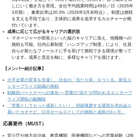
しにいく働き方を実現。全社平均残業時間は49分／日（2025年
3月期）、兼業比率は20.3%（2025年3月末時点）。制度は挑戦
を支える手段であり、主体的に成果を追求するカルチャーが根
付いています。
成果に応じて広がるキャリアの選択肢
マネージャーや部長といった縦のキャリアに加え、他職種への
挑戦も可能。社内公募制度「ハンズアップ制度」により、社員
自らが新たなフィールドに手を挙げて挑戦できる環境が整って
います。成果と意志を軸に、多様なキャリアを描けます。
【メンバー紹介記事】
大手企業の変革を支援し、社会の「当たり前」をつくる。新生エ
ンタープライズ組織の挑戦
戦略的パートナーへの進化──営業の“深さ”が問われるエンタープ
ライズ開拓の醍醐味
「営業としてもっと成長したい！」切磋琢磨する環境を求め辿り
着いたカオナビ。公共セールスとしての挑戦と成長の3ヶ月。
応募要件（MUST）
官公庁や地方自治体、教育機関、医療機関などへの営業経験（2年