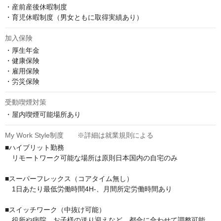
・産前産後休暇制度

・育児休暇制度（男女ともに取得実績あり）
加入保険
・厚生年金

・健康保険

・雇用保険

・労災保険
受動喫煙対策
・屋内喫煙可能場所あり
My Work Style制度 ※詳細は就業規則による
■ハイブリット勤務

　リモートワーク可能な場所は原則日本国内の自宅のみ

■スーパーフレックス（コアタイム無し）

　1日あたり最低労働時間4H-、月間所定労働時間あり

■スイッチワーク（中抜け可能）

　役所や病院、お子様の送り迎えなど、都合に合わせて調整可能
