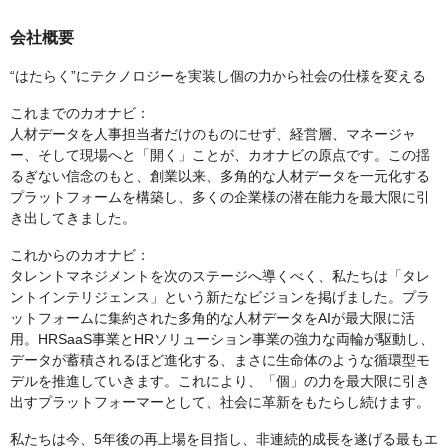
会社概要
“はたらく”にテクノロジーを実装し個の力から社会の仕様を変える
これまでのカオナビ：
人材データを人事担当者だけのものにせず、経営層、マネージャ
ー、そして現場へと「開く」ことが、カオナビの原点です。この揺
るぎない信念のもと、創業以来、多角的な人材データを一元化する
プラットフォームを構築し、多くの企業様の潜在能力を最大限に引
き出してきました。
これからのカオナビ：
タレントマネジメントを次のステージへ導くべく、私たちは「タレ
ントインテリジェンス」という新たなビジョンを掲げました。プラ
ットフォームに集約された多角的な人材データをAIが最大限に活
用。HRSaaS事業とHRソリューション事業の強力な両輪が駆動し、
データが蓄積されるほど進化する、まさに生命体のような循環型モ
デルを推進していきます。これにより、「個」の力を最大限に引き
出すプラットフォーマーとして、社会に革新をもたらし続けます。
私たちは今、5年後の再上場を目指し、非連続的成長を遂げる最もエ