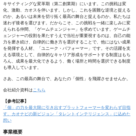
キサイティングな変革期（第二創業期）にいます。この挑戦は変
化、激動、カオスを伴います。しかし、これを困難な逆境と捉える
のか、あるいは未来を切り拓く最高の舞台と捉えるのか。私たちは
迷わず後者を選びます。だからこそ、この挑戦を一緒に楽しみに変
えられる仲間、「ゲームチェンジャー」を求めています。ゲームチ
ェンジャーの役割を果たすうえで当社が重要視するのは、自己の能
力を磨き続け、自律的に働き方を選択することで、他にはない成果
を発揮する人材、「ユニーク・パフォーマー」です。その活躍を支
える環境として、自律的なキャリア形成をサポートする制度はもち
ろん、成果を最大化できるよう、働く場所と時間を選択できる制度
も導入しています。
さあ、この最高の舞台で、あなたの「個性」を飛躍させませんか。
会社紹介資料は
こちら
【参考記事】
「個」の力を最大限に引き出すプラットフォーマーを変わらず目指
す。カオナビの新ビジョン「タレントインテリジェンス」に込めた
想い
事業概要