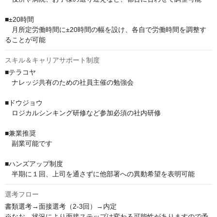
■±20時間

　月所定労働時間に±20時間の幅を設け、各自で労働時間を調整す
ることが可能
スキル＆キャリアサポート制度
■テラコヤ

　ナレッジ共有のための社員主催の勉強会

■ドウジョウ

　ロジカルシンキング研修など参加必須の社内研修

■兼業推奨

　副業可能です

■ハンズアップ制度

　半期に１回、上司を通さずに他部署への異動希望を表明可能
選考フロー
書類選考→面接選考（2-3回）→内定

※なお、状況により面接ステップは変わる可能性がありますので予