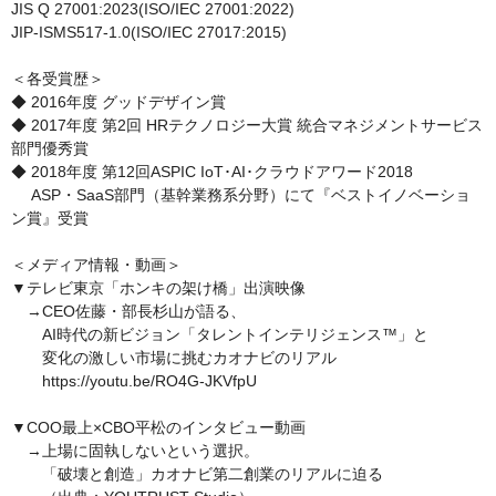
JIS Q 27001:2023(ISO/IEC 27001:2022)

JIP-ISMS517-1.0(ISO/IEC 27017:2015)

＜各受賞歴＞

◆ 2016年度 グッドデザイン賞

◆ 2017年度 第2回 HRテクノロジー大賞 統合マネジメントサービス
部門優秀賞

◆ 2018年度 第12回ASPIC IoT･AI･クラウドアワード2018

　 ASP・SaaS部門（基幹業務系分野）にて『ベストイノベーショ
ン賞』受賞

＜メディア情報・動画＞

▼テレビ東京「ホンキの架け橋」出演映像

　→CEO佐藤・部長杉山が語る、

　　AI時代の新ビジョン「タレントインテリジェンス™」と

　　変化の激しい市場に挑むカオナビのリアル

　　https://youtu.be/RO4G-JKVfpU

▼COO最上×CBO平松のインタビュー動画

　→上場に固執しないという選択。

　　「破壊と創造」カオナビ第二創業のリアルに迫る
