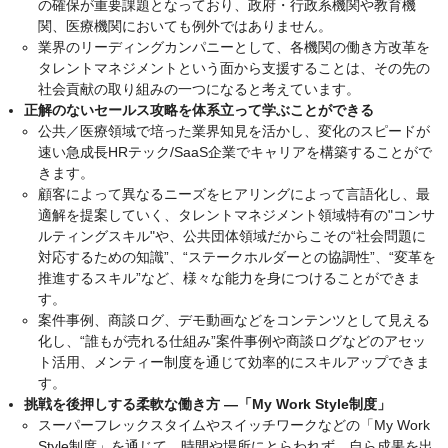
の確保が重要課題となっており、政府・行政系機関や教育機
関、医療機関においても例外ではありません。
業界のリーディングカンパニーとして、各機関の働き方改革を
タレントマネジメントという面から支援することは、その先の
社会貢献の取り組みの一つになると考えています。
正解のないセールス攻略を体系立って学ぶことができる
公共／医療領域で培った業界知見を活かし、変化のスピードが
速い急成長HRテック/SaaS企業でキャリアを構築することがで
きます。
顧客によって異なるニーズをヒアリングによって言語化し、最
適解を提案していく、タレントマネジメント領域特有の"コンサ
ルティングスキル"や、公共団体領域だからこその“社会問題に
対応するための知識”、“ステークホルダーとの協調性”、“変革を
推進するスキル”など、様々な能力を身につけることができま
す。
案件事例、商談ログ、デモ動画などをコンテンツとして見える
化し、“誰もが売れる仕組み”案件事例や商談ログなどのアセッ
ト活用、メンティー制度を通じて効率的にスキルアップできま
す。
挑戦を後押しする柔軟な働き方 ―「My Work Style制度」
スーパーフレックスタイムやスイッチワークなどの「My Work
Style制度」を通じて、時間や場所にとらわれず、自ら成果を出