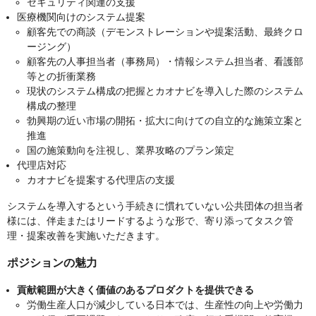
セキュリティ関連の支援
医療機関向けのシステム提案
顧客先での商談（デモンストレーションや提案活動、最終クロ
ージング）
顧客先の人事担当者（事務局）・情報システム担当者、看護部
等との折衝業務
現状のシステム構成の把握とカオナビを導入した際のシステム
構成の整理
勃興期の近い市場の開拓・拡大に向けての自立的な施策立案と
推進
国の施策動向を注視し、業界攻略のプラン策定
代理店対応
カオナビを提案する代理店の支援
システムを導入するという手続きに慣れていない公共団体の担当者
様には、伴走またはリードするような形で、寄り添ってタスク管
理・提案改善を実施いただきます。
ポジションの魅力
貢献範囲が大きく価値のあるプロダクトを提供できる
労働生産人口が減少している日本では、生産性の向上や労働力