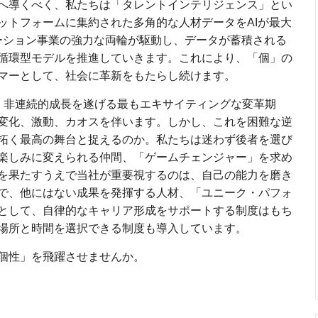
へ導くべく、私たちは「タレントインテリジェンス」とい
ットフォームに集約された多角的な人材データをAIが最大
ューション事業の強力な両輪が駆動し、データが蓄積される
循環型モデルを推進していきます。これにより、「個」の
マーとして、社会に革新をもたらし続けます。
、非連続的成長を遂げる最もエキサイティングな変革期
変化、激動、カオスを伴います。しかし、これを困難な逆
拓く最高の舞台と捉えるのか。私たちは迷わず後者を選び
楽しみに変えられる仲間、「ゲームチェンジャー」を求め
を果たすうえで当社が重要視するのは、自己の能力を磨き
で、他にはない成果を発揮する人材、「ユニーク・パフォ
として、自律的なキャリア形成をサポートする制度はもち
場所と時間を選択できる制度も導入しています。
個性」を飛躍させませんか。