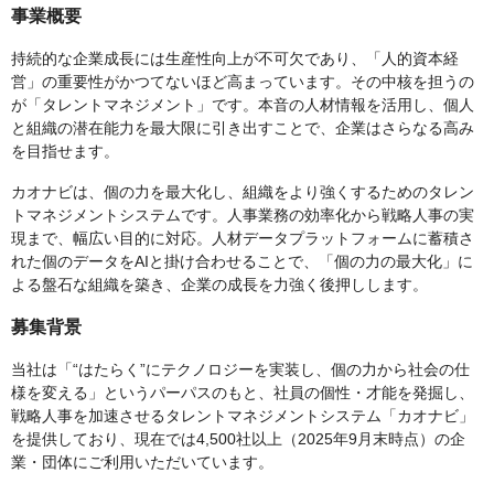
事業概要
持続的な企業成長には生産性向上が不可欠であり、「人的資本経
営」の重要性がかつてないほど高まっています。その中核を担うの
が「タレントマネジメント」です。本音の人材情報を活用し、個人
と組織の潜在能力を最大限に引き出すことで、企業はさらなる高み
を目指せます。
カオナビは、個の力を最大化し、組織をより強くするためのタレン
トマネジメントシステムです。人事業務の効率化から戦略人事の実
現まで、幅広い目的に対応。人材データプラットフォームに蓄積さ
れた個のデータをAIと掛け合わせることで、「個の力の最大化」に
よる盤石な組織を築き、企業の成長を力強く後押しします。
募集背景
当社は「“はたらく”にテクノロジーを実装し、個の力から社会の仕
様を変える」というパーパスのもと、社員の個性・才能を発掘し、
戦略人事を加速させるタレントマネジメントシステム「カオナビ」
を提供しており、現在では4,500社以上（2025年9月末時点）の企
業・団体にご利用いただいています。