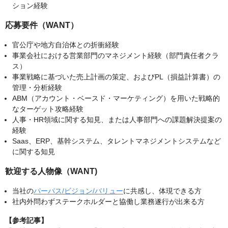
ション経験
応募要件（WANT）
官公庁や地方自治体との折衝経験
事業会社における営業部門のマネジメント経験（部門責任者クラ
ス）
事業戦略に基づいた売上計画の策定、およびPL（損益計算書）の
管理・分析経験
ABM（アカウント・ベースド・マーケティング）を用いた戦略的
なターゲット攻略経験
人事・HR領域に関する知見、または人事部門への課題解決提案の
経験
Saas、ERP、基幹システム、タレントマネジメントシステムなど
に関する知見
歓迎する人物像（WANT)
当社の
パーパス/ビジョン/バリュー
に共感し、体現できる方
社内外問わずステークホルダーと協働し業務遂行が出来る方
【参考記事】