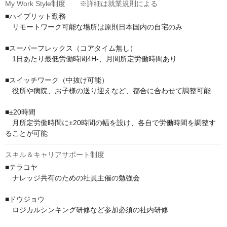
My Work Style制度 ※詳細は就業規則による
■ハイブリット勤務

　リモートワーク可能な場所は原則日本国内の自宅のみ

■スーパーフレックス（コアタイム無し）

　1日あたり最低労働時間4H-、月間所定労働時間あり

■スイッチワーク（中抜け可能）

　役所や病院、お子様の送り迎えなど、都合に合わせて調整可能

■±20時間

　月所定労働時間に±20時間の幅を設け、各自で労働時間を調整す
ることが可能
スキル＆キャリアサポート制度
■テラコヤ

　ナレッジ共有のための社員主催の勉強会

■ドウジョウ

　ロジカルシンキング研修など参加必須の社内研修
