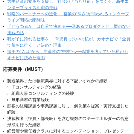
大手企業の変革を支援し、社会の「当たり前」をつくる。新生エ
ンタープライズ組織の挑戦
戦略的パートナーへの進化──営業の“深さ”が問われるエンタープ
ライズ開拓の醍醐味
「どう売るか」は自分で決める──形あるプロダクトと、型のない
挑戦の話
我が子に誇れる仕事を──育児真っ只中の私が、カオナビで「全員
で勝ちに行く」と決めた理由
採用の“入口”から、生産性の“中核”へ──起業を考えていた私がカ
オナビに決めた理由
応募要件（MUST）
製造業界または物流業界に対する下記いずれかの経験
ITコンサルティングの経験
組織人事コンサルティングの経験
無形商材の営業経験
顧客の組織課題や事業課題に対し、解決策を提案・実行支援した
経験
決裁権者（役員・部長級）を含む複数のステークホルダーの合意
形成を行った経験
経営層や責任者クラスに対するコンペティション、プレゼンテー