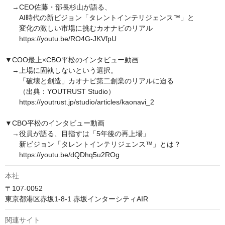
　→CEO佐藤・部長杉山が語る、

　　AI時代の新ビジョン「タレントインテリジェンス™」と

　　変化の激しい市場に挑むカオナビのリアル

　　https://youtu.be/RO4G-JKVfpU

▼COO最上×CBO平松のインタビュー動画

　→上場に固執しないという選択。

　　「破壊と創造」カオナビ第二創業のリアルに迫る

　　（出典：YOUTRUST Studio）

　　https://youtrust.jp/studio/articles/kaonavi_2

▼CBO平松のインタビュー動画

　→役員が語る、目指すは「5年後の再上場」

　　新ビジョン「タレントインテリジェンス™」とは？

　　https://youtu.be/dQDhq5u2ROg
本社
〒107-0052

東京都港区赤坂1-8-1 赤坂インターシティAIR
関連サイト