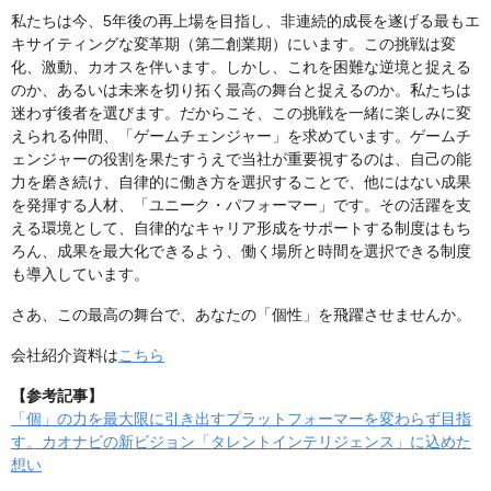
私たちは今、5年後の再上場を目指し、非連続的成長を遂げる最もエ
キサイティングな変革期（第二創業期）にいます。この挑戦は変
化、激動、カオスを伴います。しかし、これを困難な逆境と捉える
のか、あるいは未来を切り拓く最高の舞台と捉えるのか。私たちは
迷わず後者を選びます。だからこそ、この挑戦を一緒に楽しみに変
えられる仲間、「ゲームチェンジャー」を求めています。ゲームチ
ェンジャーの役割を果たすうえで当社が重要視するのは、自己の能
力を磨き続け、自律的に働き方を選択することで、他にはない成果
を発揮する人材、「ユニーク・パフォーマー」です。その活躍を支
える環境として、自律的なキャリア形成をサポートする制度はもち
ろん、成果を最大化できるよう、働く場所と時間を選択できる制度
も導入しています。
さあ、この最高の舞台で、あなたの「個性」を飛躍させませんか。
会社紹介資料は
こちら
【参考記事】
「個」の力を最大限に引き出すプラットフォーマーを変わらず目指
す。カオナビの新ビジョン「タレントインテリジェンス」に込めた
想い