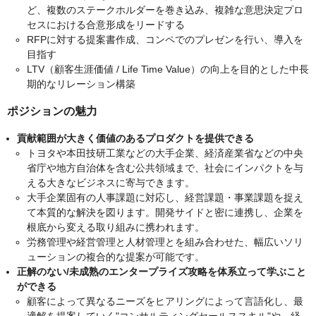
ど、複数のステークホルダーを巻き込み、複雑な意思決定プロ
セスにおける合意形成をリードする
RFPに対する提案書作成、コンペでのプレゼンを行い、導入を
目指す
LTV（顧客生涯価値 / Life Time Value）の向上を目的とした中長
期的なリレーション構築
ポジションの魅力
貢献範囲が大きく価値のあるプロダクトを提供できる
トヨタや本田技研工業などの大手企業、経済産業省などの中央
省庁や地方自治体を含む公共領域まで、社会にインパクトを与
える大きなビジネスに寄与できます。
大手企業固有の人事課題に対応し、経営課題・事業課題を捉え
て本質的な解決を図ります。開発サイドと密に連携し、企業を
根底から変える取り組みに携われます。
労務管理や経営管理と人材管理とを組み合わせた、幅広いソリ
ューションの複合的な提案が可能です。
正解のない/未成熟のエンタープライズ攻略を体系立って学ぶこと
ができる
顧客によって異なるニーズをヒアリングによって言語化し、最