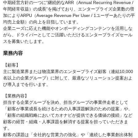
中期経営方針の一つに“継続的なARR（Annual Recurring Revenue /
年間経常収益）の成長”を掲げており、エンタープライズ企業数の増
加によりARPU（Average Revenue Per User / 1ユーザーあたりの平
均売上金額）の向上を目指しています。
企業ニーズに応えた機能やオンボーディングコンテンツを活用しな
がら、ドライバーとしてご活躍いただけるエンタープライズセール
スを募集いたします。
業務内容
【顧客】
主に製造業界または物流業界のエンタープライズ顧客（連結10,000
名以上の企業グループ）に対して、最適なソリューション提案およ
び導入までを行います。
【業務内容】
担当する企業グループを決め、担当グループの事業伴走者として
「顧客が事業成長を続けるための人事課題解決のための提案」や、
「顧客の組織戦略においてカオナビが提供できる価値の接続」など
顧客の経営・組織・人事課題を解消する提案を担っていただきま
す。
顧客の課題は「全社的な営業力の強化」や「連続した事業創出体制