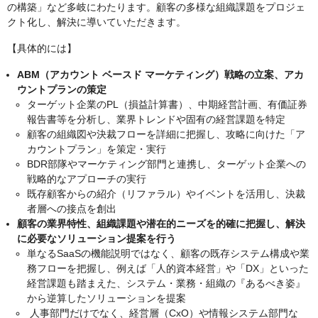
の構築」など多岐にわたります。顧客の多様な組織課題をプロジェ
クト化し、解決に導いていただきます。
【具体的には】
ABM（アカウント ベースド マーケティング）戦略の立案、アカ
ウントプランの策定
ターゲット企業のPL（損益計算書）、中期経営計画、有価証券
報告書等を分析し、業界トレンドや固有の経営課題を特定
顧客の組織図や決裁フローを詳細に把握し、攻略に向けた「ア
カウントプラン」を策定・実行
BDR部隊やマーケティング部門と連携し、ターゲット企業への
戦略的なアプローチの実行
既存顧客からの紹介（リファラル）やイベントを活用し、決裁
者層への接点を創出
顧客の業界特性、組織課題や潜在的ニーズを的確に把握し、解決
に必要なソリューション提案を行う
単なるSaaSの機能説明ではなく、顧客の既存システム構成や業
務フローを把握し、例えば「人的資本経営」や「DX」といった
経営課題も踏まえた、システム・業務・組織の『あるべき姿』
から逆算したソリューションを提案
人事部門だけでなく、経営層（CxO）や情報システム部門な