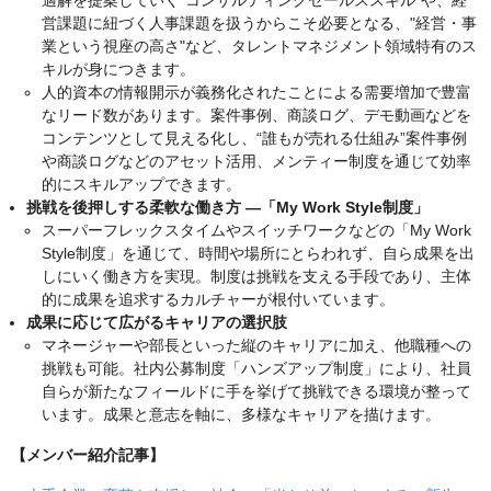
適解を提案していく"コンサルティングセールススキル"や、経
営課題に紐づく人事課題を扱うからこそ必要となる、"経営・事
業という視座の高さ"など、タレントマネジメント領域特有のス
キルが身につきます。
人的資本の情報開示が義務化されたことによる需要増加で豊富
なリード数があります。案件事例、商談ログ、デモ動画などを
コンテンツとして見える化し、“誰もが売れる仕組み”案件事例
や商談ログなどのアセット活用、メンティー制度を通じて効率
的にスキルアップできます。
挑戦を後押しする柔軟な働き方 ―「My Work Style制度」
スーパーフレックスタイムやスイッチワークなどの「My Work
Style制度」を通じて、時間や場所にとらわれず、自ら成果を出
しにいく働き方を実現。制度は挑戦を支える手段であり、主体
的に成果を追求するカルチャーが根付いています。
成果に応じて広がるキャリアの選択肢
マネージャーや部長といった縦のキャリアに加え、他職種への
挑戦も可能。社内公募制度「ハンズアップ制度」により、社員
自らが新たなフィールドに手を挙げて挑戦できる環境が整って
います。成果と意志を軸に、多様なキャリアを描けます。
【メンバー紹介記事】