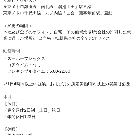
＜本社アクセス＞

東京メトロ銀座線・南北線「溜池山王」駅直結

東京メトロ千代田線・丸ノ内線「国会　議事堂前駅」直結

＜変更の範囲＞

本社及び全てのオフィス、自宅、その他就業場所(会社の許可した就
業に適した場所)、出向先・転籍先会社の全てのオフィス
勤務時間
・スーパーフレックス

　コアタイム：なし

　フレキシブルタイム：5:00-22:00

※1日4時間以上の就業、および月の所定労働時間以上の就業は必要
休日
【休日】

・完全週休2日制（土日）祝日

・年間休日123日

【休暇】
