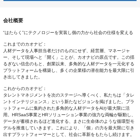
会社概要
“はたらく”にテクノロジーを実装し個の力から社会の仕様を変える
これまでのカオナビ：
人材データを人事担当者だけのものにせず、経営層、マネージャ
ー、そして現場へと「開く」ことが、カオナビの原点です。この揺
るぎない信念のもと、創業以来、多角的な人材データを一元化する
プラットフォームを構築し、多くの企業様の潜在能力を最大限に引
き出してきました。
これからのカオナビ：
タレントマネジメントを次のステージへ導くべく、私たちは「タレ
ントインテリジェンス」という新たなビジョンを掲げました。プラ
ットフォームに集約された多角的な人材データをAIが最大限に活
用。HRSaaS事業とHRソリューション事業の強力な両輪が駆動し、
データが蓄積されるほど進化する、まさに生命体のような循環型モ
デルを推進していきます。これにより、「個」の力を最大限に引き
出すプラットフォーマーとして、社会に革新をもたらし続けます。