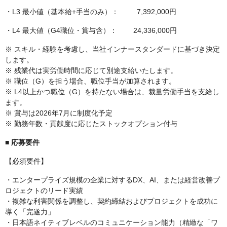
・L3 最小値（基本給+手当のみ）： 7,392,000円
・L4 最大値（G4職位・賞与含）： 24,336,000円
※ スキル・経験を考慮し、当社インナースタンダードに基づき決定
します。
※ 残業代は実労働時間に応じて別途支給いたします。
※ 職位（G）を担う場合、職位手当が加算されます。
※ L4以上かつ職位（G）を持たない場合は、裁量労働手当を支給し
ます。
※ 賞与は2026年7月に制度化予定
※ 勤務年数・貢献度に応じたストックオプション付与
■ 応募要件
【必須要件】
・エンタープライズ規模の企業に対するDX、AI、または経営改善プ
ロジェクトのリード実績
・複雑な利害関係を調整し、契約締結およびプロジェクトを成功に
導く「完遂力」
・日本語ネイティブレベルのコミュニケーション能力（精緻な「ワ