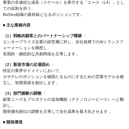
事業の非連続な成長（スケール）を牽引する「エース（L4）」とし
ての役割を担う、
BizDev組織の最前線となるポジションです。
■ 主な業務内容
（1）戦略的顧客とのパートナーシップ構築
：
エンタープライズ企業の経営層に対し、全社規模でのAIトランスフ
ォーメーションを構想し、
長期的・継続的な共創関係を主導します 。
（2）新規市場の足場固め
：
特定の業界やドメインにおいて、
カサナレのポジションを確固たるものにするための営業モデルを確
立し、初期実績を創出します 。
（3）部門横断の調整
：
顧客ニーズをプロダクトの追加機能（テクノロジーピース）へと翻
訳し、
開発優先順位の調整を主導して全社成果を最大化させます 。
■ 開発環境