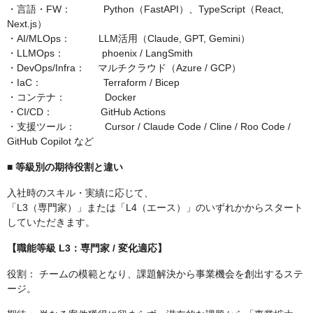
・言語・FW： Python（FastAPI）、TypeScript（React,
Next.js）
・AI/MLOps： LLM活用（Claude, GPT, Gemini）
・LLMOps： phoenix / LangSmith
・DevOps/Infra： マルチクラウド（Azure / GCP）
・IaC： Terraform / Bicep
・コンテナ： Docker
・CI/CD： GitHub Actions
・支援ツール： Cursor / Claude Code / Cline / Roo Code /
GitHub Copilot など
■ 等級別の期待役割と違い
入社時のスキル・実績に応じて、
「L3（専門家）」または「L4（エース）」のいずれかからスタート
していただきます。
【職能等級 L3：専門家 / 変化適応】
役割： チームの模範となり、課題解決から事業機会を創出するステ
ージ。