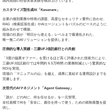
国内屈指の社会実装実績を積み上げています。
カスタマイズ型生成AI「Kasanare」
企業の個別業務や特有の課題、高度なセキュリティ要件に合わせ、
RAG（検索拡張生成）やAIエージェントをパズルのピースのように
組み合わせて構築。
現場の社員が「明日から使える」レベルまで最適化された、
唯一無二のAIソリューションを提供します。
圧倒的な導入実績：三菱UFJ信託銀行との共創
「3度の協業オファー」を受けるほど高く評価された技術力により、
三菱UFJ信託銀行では年間約 6.5万時間 の業務削減という驚異的な
ROIを実現。
現場の「マニュアルの山」を越え、成果に直結する運用設計までを
完遂します。
次世代のAIマネジメント「Agent Gateway」
「誰が、どのAIに、何を任せるか」を一元管理。
全社規模でAIを「安全に、責任を持って使う」ための統制基盤を提
供し、