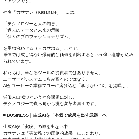
トアップです。
社名「カサナレ（Kasanare）」には、
「テクノロジーと人の知恵」
「過去のデータと未来の示唆」
「個々のプロフェッショナリズム」
を重ね合わせる（＝カサねる）ことで、
単体では成し得ない爆発的な価値を創出するという強い意志が込め
られています。
私たちは、単なるツールの提供者ではありません。
ユーザーがシステムに歩み寄るのではなく、
AIがユーザーの業務フローに溶け込む「学ばないDX」を提唱し、
労働人口減少という社会課題に対し、
テクノロジーで真っ向から挑む変革者集団です。
■ BUSINESS｜生成AIを「本気で成果を出す武器」へ
生成AIが「実験」の域を出ない中、
カサナレは「実業務での圧倒的成果」にこだわり、