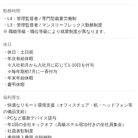
勤務時間
・L4：管理監督者 / 専門型裁量労働制

・L3：管理監督者 / マンスリーフレックス勤務制度

※ 職能等級・職位等級により就業制度が異なります。
休日
・休日：土日祝

・年次有給休暇　

　※入社初月から入社月に応じて1-10日を付与　

　※毎年期初7月に一斉付与

・年末年始休暇

・慶弔休暇
福利厚生
・快適なリモート環境支援（オフィスチェア・机・ヘッドフォン等
の備品支給）

・PCなど最新デバイス貸与

・年1回の全社キックオフ（高級ホテル宿泊付きの全社員集会）

・社員表彰制度

・書籍購入費用 全額補助
