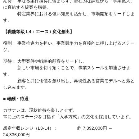
期待： 単なる案件獲得に留まらず、潜在的な課題から「事業拡大」
に直結する提案を構築。
特定業界における強い知見を活かし、市場開拓をリードしま
す。
【職能等級 L4：エース / 変化創出】
役割： 事業推進力を担い、事業競争力を直接的に押し上げるステー
ジ。
期待： 大型案件や戦略的顧客をリードし、
新しい市場を切り拓くことで、事業スケールを加速させま
す。
顧客と共に価値を創り出し、再現性ある営業モデルへと落と
し込みます。
■ 報酬・待遇
カサナレは、現状維持を良しとせず、
常に上のステージを目指す「入学方式」の文化を採用しています。
想定年収レンジ（L3-L4）： 約 7,392,000円 ～
24,336,000円