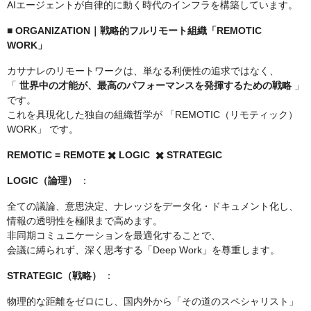
AIエージェントが自律的に動く時代のインフラを構築しています。
■ ORGANIZATION｜戦略的フルリモート組織「REMOTIC
WORK」
カサナレのリモートワークは、単なる利便性の追求ではなく、
「
世界中の才能が、最高のパフォーマンスを発揮するための戦略
」
です。
これを具現化した独自の組織哲学が 「REMOTIC（リモティック）
WORK」 です。
REMOTIC = REMOTE ✖️ LOGIC ✖️ STRATEGIC
LOGIC（論理）
：
全ての議論、意思決定、ナレッジをデータ化・ドキュメント化し、
情報の透明性を極限まで高めます。
非同期コミュニケーションを最適化することで、
会議に縛られず、深く思考する「Deep Work」を尊重します。
STRATEGIC（戦略）
：
物理的な距離をゼロにし、国内外から「その道のスペシャリスト」