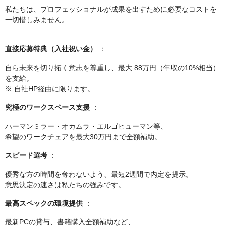
私たちは、プロフェッショナルが成果を出すために必要なコストを
一切惜しみません。
直接応募特典（入社祝い金）
：
自ら未来を切り拓く意志を尊重し、最大 88万円（年収の10%相当）
を支給。
※ 自社HP経由に限ります。
究極のワークスペース支援
：
ハーマンミラー・オカムラ・エルゴヒューマン等、
希望のワークチェアを最大30万円まで全額補助。
スピード選考
：
優秀な方の時間を奪わないよう、最短2週間で内定を提示。
意思決定の速さは私たちの強みです。
最高スペックの環境提供
：
最新PCの貸与、書籍購入全額補助など、