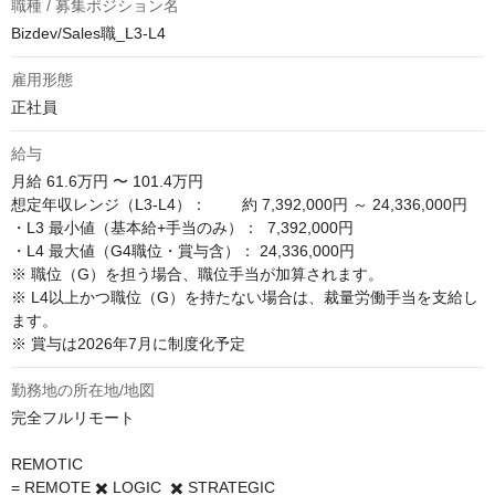
職種 / 募集ポジション名
Bizdev/Sales職_L3-L4
雇用形態
正社員
給与
月給
61.6万円 〜 101.4万円
想定年収レンジ（L3-L4）：        約 7,392,000円 ～ 24,336,000円

・L3 最小値（基本給+手当のみ）：  7,392,000円

・L4 最大値（G4職位・賞与含）： 24,336,000円

※ 職位（G）を担う場合、職位手当が加算されます。

※ L4以上かつ職位（G）を持たない場合は、裁量労働手当を支給し
ます。

※ 賞与は2026年7月に制度化予定
勤務地の所在地/地図
完全フルリモート

REMOTIC 

= REMOTE ✖️ LOGIC  ✖️ STRATEGIC