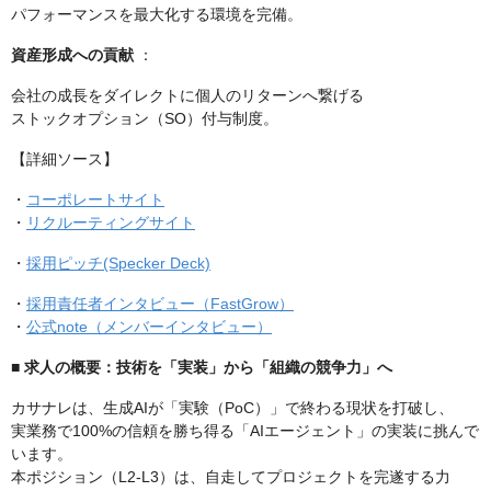
パフォーマンスを最大化する環境を完備。
資産形成への貢献
：
会社の成長をダイレクトに個人のリターンへ繋げる
ストックオプション（SO）付与制度。
【詳細ソース】
・
コーポレートサイト
・
リクルーティングサイト
・
採用ピッチ(Specker Deck)
・
採用責任者インタビュー（FastGrow）
・
公式note（メンバーインタビュー）
■ 求人の概要：技術を「実装」から「組織の競争力」へ
カサナレは、生成AIが「実験（PoC）」で終わる現状を打破し、
実業務で100%の信頼を勝ち得る「AIエージェント」の実装に挑んで
います。
本ポジション（L2-L3）は、自走してプロジェクトを完遂する力