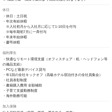
休日
・休日：土日祝

・年次有給休暇　

　※入社初月から入社月に応じて1-10日を付与　

　※毎年期初7月に一斉付与

・年末年始休暇

・慶弔休暇
福利厚生
・快適なリモート環境支援（オフィスチェア・机・ヘッドフォン等
の備品支給）

・PCなど最新デバイス貸与

・年1回の全社キックオフ（高級ホテル宿泊付きの全社員集会）

・社員表彰制度

・書籍購入費用 全額補助

・子育て支援勤務制度

・海外勤務可能
加入保険