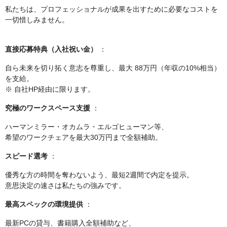
私たちは、プロフェッショナルが成果を出すために必要なコストを
一切惜しみません。
直接応募特典（入社祝い金）
：
自ら未来を切り拓く意志を尊重し、最大 88万円（年収の10%相当）
を支給。
※ 自社HP経由に限ります。
究極のワークスペース支援
：
ハーマンミラー・オカムラ・エルゴヒューマン等、
希望のワークチェアを最大30万円まで全額補助。
スピード選考
：
優秀な方の時間を奪わないよう、最短2週間で内定を提示。
意思決定の速さは私たちの強みです。
最高スペックの環境提供
：
最新PCの貸与、書籍購入全額補助など、