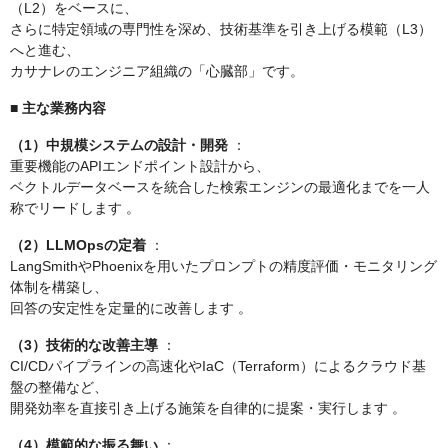
（L2）をベースに、
さらに特定領域の専門性を深め、技術基準を引き上げる模範（L3）
へと進む、
カサナレのエンジニア組織の「心臓部」です。
■ 主な業務内容
（1）中規模システムの設計・開発
：
重要機能のAPIエンドポイント設計から、
ベクトルデータベースを統合した検索エンジンの最適化までを一人
称でリードします 。
（2）LLMOpsの定着
：
LangSmithやPhoenixを用いたプロンプトの精度評価・モニタリング
体制を構築し、
回答の安定性を定量的に改善します 。
（3）技術的な改善主導
：
CI/CDパイプラインの高速化やIaC（Terraform）によるクラウド基
盤の整備など、
開発効率を直接引き上げる施策を自律的に提案・実行します 。
（4）模範的な振る舞い
：