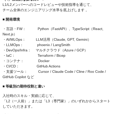
L1/L2メンバーへのコードレビューや技術指導を通じて、
チーム全体のエンジニアリング水準を底上げします 。
■ 開発環境
・言語・FW： Python（FastAPI）、TypeScript（React,
Next.js）
・AI/MLOps： LLM活用（Claude, GPT, Gemini）
・LLMOps： phoenix / LangSmith
・DevOps/Infra： マルチクラウド（Azure / GCP）
・IaC： Terraform / Bicep
・コンテナ： Docker
・CI/CD： GitHub Actions
・支援ツール： Cursor / Claude Code / Cline / Roo Code /
GitHub Copilot など
■ 等級別の期待役割と違い
入社時のスキル・実績に応じて、
「L2（一人前）」または「L3（専門家）」のいずれかからスタート
していただきます。