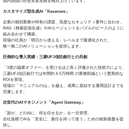
国内屈指の社会実装実績を積み上げています。
カスタマイズ型生成AI「Kasanare」
企業の個別業務や特有の課題、高度なセキュリティ要件に合わせ、
RAG（検索拡張生成）やAIエージェントをパズルのピースのように
組み合わせて構築。
現場の社員が「明日から使える」レベルまで最適化された、
唯一無二のAIソリューションを提供します。
圧倒的な導入実績：三菱UFJ信託銀行との共創
「3度の協業オファー」を受けるほど高く評価された技術力により、
三菱UFJ信託銀行では年間約 6.5万時間 の業務削減という驚異的な
ROIを実現。
現場の「マニュアルの山」を越え、成果に直結する運用設計までを
完遂します。
次世代のAIマネジメント「Agent Gateway」
「誰が、どのAIに、何を任せるか」を一元管理。
全社規模でAIを「安全に、責任を持って使う」ための統制基盤を提
供し、