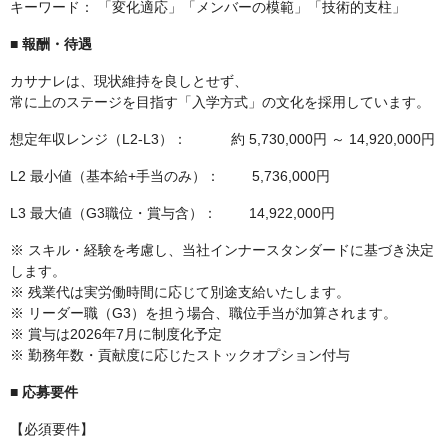
キーワード： 「変化適応」「メンバーの模範」「技術的支柱」
■ 報酬・待遇
カサナレは、現状維持を良しとせず、
常に上のステージを目指す「入学方式」の文化を採用しています。
想定年収レンジ（L2-L3）： 約 5,730,000円 ～ 14,920,000円
L2 最小値（基本給+手当のみ）： 5,736,000円
L3 最大値（G3職位・賞与含）： 14,922,000円
※ スキル・経験を考慮し、当社インナースタンダードに基づき決定
します。
※ 残業代は実労働時間に応じて別途支給いたします。
※ リーダー職（G3）を担う場合、職位手当が加算されます。
※ 賞与は2026年7月に制度化予定
※ 勤務年数・貢献度に応じたストックオプション付与
■ 応募要件
【必須要件】