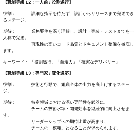
【職能等級 L2：一人前 / 役割遂行】
役割： 詳細な指示を待たず、設計からリリースまで完遂でき
るステージ。
期待： 業務要件を深く理解し、設計・実装・テストまでを一
人称で完遂。
再現性の高いコード品質とドキュメント整備を徹底し
ます。
キーワード： 「役割遂行」「自走力」「確実なデリバリー」
【職能等級 L3：専門家 / 変化適応】
役割： 技術と行動で、組織全体の出力を底上げするステー
ジ。
期待： 特定領域における深い専門性を武器に、
チームの技術水準・開発効率を継続的に向上させま
す。
リーダーシップへの期待比重が高まり、
チームの「模範」となることが求められます。