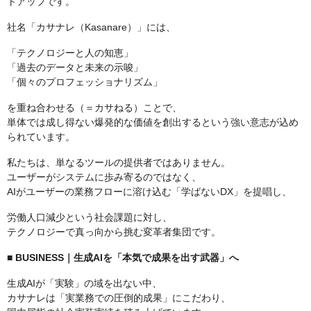
トアップです。
社名「カサナレ（Kasanare）」には、
「テクノロジーと人の知恵」
「過去のデータと未来の示唆」
「個々のプロフェッショナリズム」
を重ね合わせる（＝カサねる）ことで、
単体では成し得ない爆発的な価値を創出するという強い意志が込め
られています。
私たちは、単なるツールの提供者ではありません。
ユーザーがシステムに歩み寄るのではなく、
AIがユーザーの業務フローに溶け込む「学ばないDX」を提唱し、
労働人口減少という社会課題に対し、
テクノロジーで真っ向から挑む変革者集団です。
■ BUSINESS｜生成AIを「本気で成果を出す武器」へ
生成AIが「実験」の域を出ない中、
カサナレは「実業務での圧倒的成果」にこだわり、