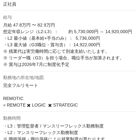
正社員
給与
月給
47.8万円 〜 82.9万円
想定年収レンジ（L2-L3）：        約 5,730,000円 ～ 14,920,000円

・L2 最小値（基本給+手当のみ）：  5,736,000円

・L3 最大値（G3職位・賞与含）： 14,922,000円

※ 残業代は実労働時間に応じて別途支給いたします。

※ リーダー職（G3）を担う場合、職位手当が加算されます。

※ 賞与は2026年7月に制度化予定
勤務地の所在地/地図
完全フルリモート

REMOTIC 

= REMOTE ✖️ LOGIC  ✖️ STRATEGIC
勤務時間
・L3：管理監督者 / マンスリーフレックス勤務制度

・L2：マンスリーフレックス勤務制度

※ 職能等級・職位等級により就業制度が異なります。