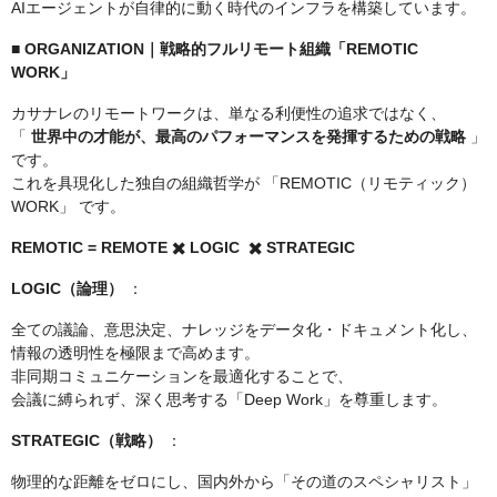
AIエージェントが自律的に動く時代のインフラを構築しています。
■ ORGANIZATION｜戦略的フルリモート組織「REMOTIC
WORK」
カサナレのリモートワークは、単なる利便性の追求ではなく、
「
世界中の才能が、最高のパフォーマンスを発揮するための戦略
」
です。
これを具現化した独自の組織哲学が 「REMOTIC（リモティック）
WORK」 です。
REMOTIC = REMOTE ✖️ LOGIC ✖️ STRATEGIC
LOGIC（論理）
：
全ての議論、意思決定、ナレッジをデータ化・ドキュメント化し、
情報の透明性を極限まで高めます。
非同期コミュニケーションを最適化することで、
会議に縛られず、深く思考する「Deep Work」を尊重します。
STRATEGIC（戦略）
：
物理的な距離をゼロにし、国内外から「その道のスペシャリスト」