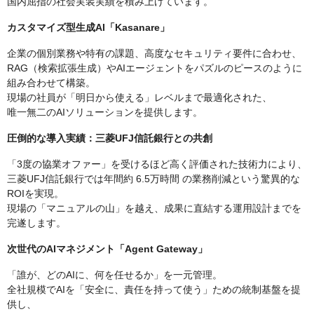
国内屈指の社会実装実績を積み上げています。
カスタマイズ型生成AI「Kasanare」
企業の個別業務や特有の課題、高度なセキュリティ要件に合わせ、
RAG（検索拡張生成）やAIエージェントをパズルのピースのように
組み合わせて構築。
現場の社員が「明日から使える」レベルまで最適化された、
唯一無二のAIソリューションを提供します。
圧倒的な導入実績：三菱UFJ信託銀行との共創
「3度の協業オファー」を受けるほど高く評価された技術力により、
三菱UFJ信託銀行では年間約 6.5万時間 の業務削減という驚異的な
ROIを実現。
現場の「マニュアルの山」を越え、成果に直結する運用設計までを
完遂します。
次世代のAIマネジメント「Agent Gateway」
「誰が、どのAIに、何を任せるか」を一元管理。
全社規模でAIを「安全に、責任を持って使う」ための統制基盤を提
供し、