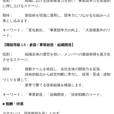
役割： 組織における技術推進力を担い、事業競争力を直接的
に押し上げるステージ。
期待： 新技術を現場に適用し、競争力につながる仕組みへと
落とし込みます。
キーワード： 「変化創出」「事業競争力の向上」「大規模案件のリ
ード」
【職能等級 L5：参謀 / 事業創造・組織開発】
役割： 組織全体の運営を担い、メンバーの価値発揮を最大化
させるステージ。
期待： 複数チームを統括し、会社全体の開発力を拡張。
技術的観点から経営判断に寄与し、採用・育成・体制
づくりを通じて、
業界で勝てる技術組織を構築します。
キーワード： 「事業創造」「組織開発」「技術戦略のリード」
■ 報酬・待遇
カサナレは、現状維持を良しとせず、