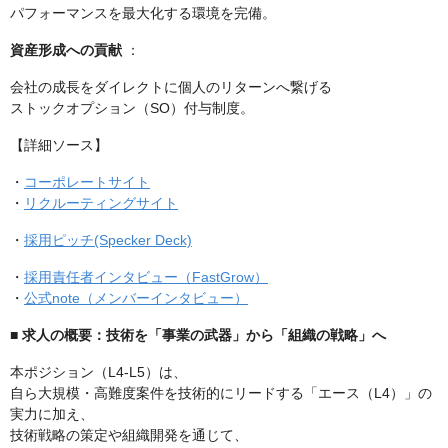
パフォーマンスを最大化する環境を完備。
資産形成への貢献
：
会社の成長をダイレクトに個人のリターンへ繋げる
ストックオプション（SO）付与制度。
【詳細ソース】
・
コーポレートサイト
・
リクルーティングサイト
・
採用ピッチ(Specker Deck)
・
採用責任者インタビュー（FastGrow）
・
公式note（メンバーインタビュー）
■ 求人の概要：技術を「事業の武器」から「組織の戦略」へ
本ポジション（L4-L5）は、
自ら大規模・高難度案件を技術的にリードする「エース（L4）」の
実力に加え、
技術戦略の策定や組織開発を通じて、