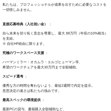
私たちは、プロフェッショナルが成果を出すために必要なコストを
一切惜しみません。
直接応募特典（入社祝い金）
：
自ら未来を切り拓く意志を尊重し、最大 88万円（年収の10%相当）
を支給。
※ 自社HP経由に限ります。
究極のワークスペース支援
：
ハーマンミラー・オカムラ・エルゴヒューマン等、
希望のワークチェアを最大30万円まで全額補助。
スピード選考
：
優秀な方の時間を奪わないよう、最短2週間で内定を提示。
意思決定の速さは私たちの強みです。
最高スペックの環境提供
：
最新PCの貸与、書籍購入全額補助など、