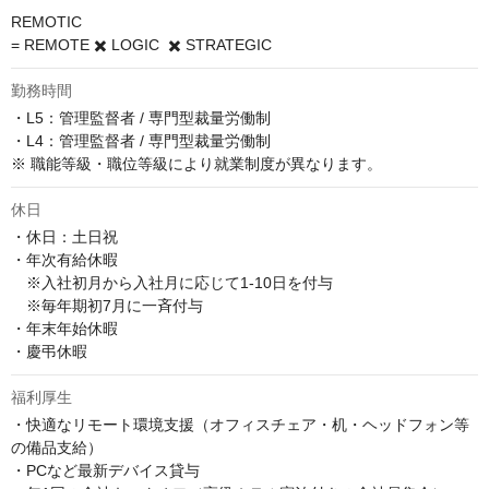
REMOTIC 

= REMOTE ✖️ LOGIC  ✖️ STRATEGIC
勤務時間
・L5：管理監督者 / 専門型裁量労働制

・L4：管理監督者 / 専門型裁量労働制

※ 職能等級・職位等級により就業制度が異なります。
休日
・休日：土日祝

・年次有給休暇　

　※入社初月から入社月に応じて1-10日を付与　

　※毎年期初7月に一斉付与

・年末年始休暇

・慶弔休暇
福利厚生
・快適なリモート環境支援（オフィスチェア・机・ヘッドフォン等
の備品支給）

・PCなど最新デバイス貸与
