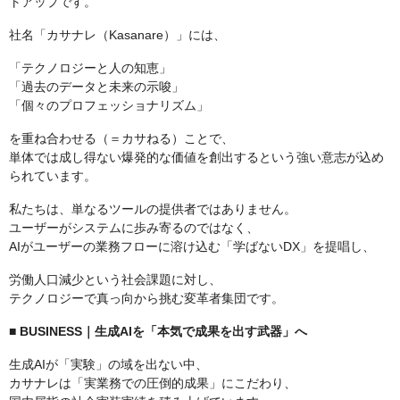
トアップです。
社名「カサナレ（Kasanare）」には、
「テクノロジーと人の知恵」
「過去のデータと未来の示唆」
「個々のプロフェッショナリズム」
を重ね合わせる（＝カサねる）ことで、
単体では成し得ない爆発的な価値を創出するという強い意志が込め
られています。
私たちは、単なるツールの提供者ではありません。
ユーザーがシステムに歩み寄るのではなく、
AIがユーザーの業務フローに溶け込む「学ばないDX」を提唱し、
労働人口減少という社会課題に対し、
テクノロジーで真っ向から挑む変革者集団です。
■ BUSINESS｜生成AIを「本気で成果を出す武器」へ
生成AIが「実験」の域を出ない中、
カサナレは「実業務での圧倒的成果」にこだわり、