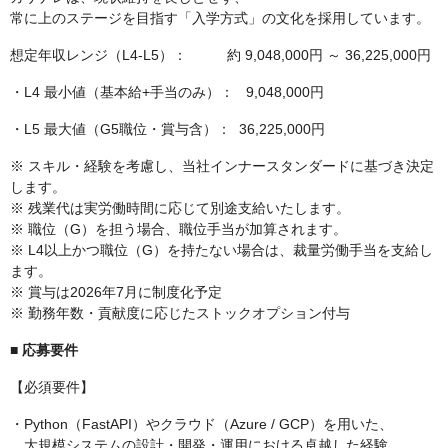
常に上のステージを目指す「入学方式」の文化を採用しています。
想定年収レンジ（L4-L5）： 約 9,048,000円 ～ 36,225,000円
・L4 最小値（基本給+手当のみ）： 9,048,000円
・L5 最大値（G5職位・賞与含）： 36,225,000円
※ スキル・経験を考慮し、当社インナースタンダードに基づき決定
します。
※ 残業代は実労働時間に応じて別途支給いたします。
※ 職位（G）を担う場合、職位手当が加算されます。
※ L4以上かつ職位（G）を持たない場合は、裁量労働手当を支給し
ます。
※ 賞与は2026年7月に制度化予定
※ 勤務年数・貢献度に応じたストックオプション付与
■ 応募要件
【必須要件】
・Python（FastAPI）やクラウド（Azure / GCP）を用いた、
大規模システムの設計・開発・運用における卓越した経験