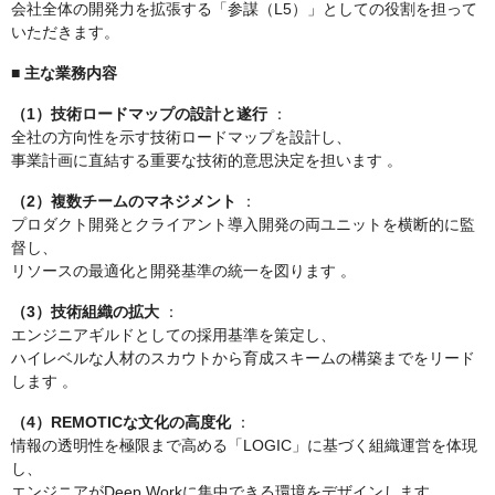
会社全体の開発力を拡張する「参謀（L5）」としての役割を担って
いただきます。
■ 主な業務内容
（1）技術ロードマップの設計と遂行
：
全社の方向性を示す技術ロードマップを設計し、
事業計画に直結する重要な技術的意思決定を担います 。
（2）複数チームのマネジメント
：
プロダクト開発とクライアント導入開発の両ユニットを横断的に監
督し、
リソースの最適化と開発基準の統一を図ります 。
（3）技術組織の拡大
：
エンジニアギルドとしての採用基準を策定し、
ハイレベルな人材のスカウトから育成スキームの構築までをリード
します 。
（4）REMOTICな文化の高度化
：
情報の透明性を極限まで高める「LOGIC」に基づく組織運営を体現
し、
エンジニアがDeep Workに集中できる環境をデザインします 。