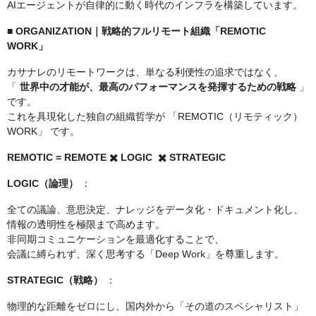
AIエージェントが自律的に動く時代のインフラを構築しています。
■ ORGANIZATION｜戦略的フルリモート組織「REMOTIC
WORK」
カサナレのリモートワークは、単なる利便性の追求ではなく、
「
世界中の才能が、最高のパフォーマンスを発揮するための戦略
」
です。
これを具現化した独自の組織哲学が 「REMOTIC（リモティック）
WORK」 です。
REMOTIC = REMOTE ✖️ LOGIC ✖️ STRATEGIC
LOGIC（論理）
：
全ての議論、意思決定、ナレッジをデータ化・ドキュメント化し、
情報の透明性を極限まで高めます。
非同期コミュニケーションを最適化することで、
会議に縛られず、深く思考する「Deep Work」を尊重します。
STRATEGIC（戦略）
：
物理的な距離をゼロにし、国内外から「その道のスペシャリスト」