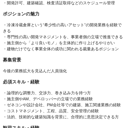
・開発許可、建築確認、検査済証取得などのスケジュール管理
ポジションの魅力
・冷凍冷蔵倉庫という“希少性の高いアセット”の開発業務を経験で
きる
・専門性の高い開発マネジメントを、事業者側の立場で推進できる
・施主側から「より良いモノ」を主体的に作り上げるやりがい
・建物だけでなく事業全体の成功に関われる裁量あるポジション
募集背景
今後の業務拡大を見込んだ人員強化
必須スキル・経験
・論理的な調整力、交渉力、巻き込み力を持つ方
・施主側やAM、デベロッパーの立場での業務経験
・ゼネコンや設計会社、PM会社等での建築、施工関連業務の経験
・コストマネジメント、工程、品質、安全管理の経験
・法的、技術的な建築知識を背景に、合理的に意思決定できる方
歓迎スキル・経験