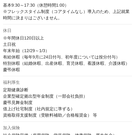
基本9:30～17:30（休憩時間1:00）

※フレックスタイム制度（コアタイムなし）導入のため、上記就業
時間に決まりはございません。
休日
※年間休日120日以上

土日祝

年末年始（12/29～1/3）

有給休暇（毎年9月に24日付与、初年度については按分付与）

特別休暇（結婚休暇、出産休暇、育児休暇、看護休暇、介護休暇）

慶弔休暇
福利厚生
定期健康診断

企業型確定拠出型年金制度（一部会社負担）

慶弔見舞金制度

借上げ社宅制度（社内規定に準ずる）

資格取得支援制度（受験料補助／合格報奨金） 等
加入保険