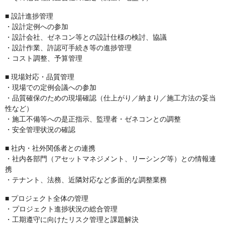
■ 設計進捗管理
・設計定例への参加
・設計会社、ゼネコン等との設計仕様の検討、協議
・設計作業、許認可手続き等の進捗管理
・コスト調整、予算管理
■ 現場対応・品質管理
・現場での定例会議への参加
・品質確保のための現場確認（仕上がり／納まり／施工方法の妥当
性など）
・施工不備等への是正指示、監理者・ゼネコンとの調整
・安全管理状況の確認
■ 社内・社外関係者との連携
・社内各部門（アセットマネジメント、リーシング等）との情報連
携
・テナント、法務、近隣対応など多面的な調整業務
■ プロジェクト全体の管理
・プロジェクト進捗状況の総合管理
・工期遵守に向けたリスク管理と課題解決