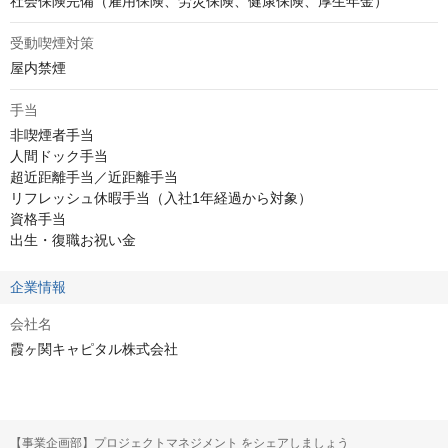
社会保険完備（雇用保険、労災保険、健康保険、厚生年金）
受動喫煙対策
屋内禁煙
手当
非喫煙者手当

人間ドック手当

超近距離手当／近距離手当

リフレッシュ休暇手当（入社1年経過から対象）

資格手当

出生・復職お祝い金
企業情報
会社名
霞ヶ関キャピタル株式会社
【事業企画部】プロジェクトマネジメント をシェアしましょう